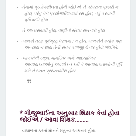
-
તેનામાં પ્રયોગશીલતા હોવી જોઈએ, તે પરંપરાના પૂજારી ન
-
હોય, પરંતુ તેને પ્રયોગશીલતામાં રસ હોય, નવું કરવાની
વૃત્તિવાળો હોય.
-
તે આત્મસંયમી હોય, વાણીનો સંયમ રાખનારો હોય.
-
-
બાળકો તરફ પૂર્વગ્રહ ધરાવનાર ન હોય, બાળકોને ક્યાંક પણ
-
અન્યાય ન થાય તેની સતત કાળજી લેનાર હોવો જોઈએ.
-
બાળકોની સ્થૂળ, માનસિક અને આધ્યાત્મિક
-
આવશ્યક્તાઓનું અવલોકન કરી તે આવશ્યકતાઓની પૂર્તિ
માટે તે સતત પ્રયત્નશીલ હોય.
* ગીજુભાઈના અનુસાર શિક્ષક કેવાં હોવા
જોઈએ / આવા શિક્ષક.........
- વાચાળતા કરતાં મોનને મહત્ત્વ આપનાર હોય.