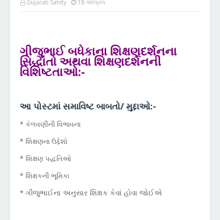
Gujarati Sahity
18 એપ્રિલ
ગીજુભાઈ બધેકાના શિક્ષણદર્શનના
સિદ્ધાંતો અથવા શિક્ષણદર્શનની
વિશિષ્ટતાઓ:-
આ પોસ્ટમાં સમાવિષ્ટ બાબતો/ મુદ્દાઓ:-
* કેળવણીની વિભાવના
* શિક્ષણના ઉદ્દેશો
* શિક્ષણ પદ્ધતિઓ
* શિક્ષકની ભૂમિકા
* ગીજુભાઈના અનુસાર શિક્ષક કેવાં હોવા જોઈએ