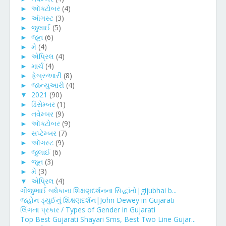
►
ઑક્ટોબર
(4)
►
ઑગસ્ટ
(3)
►
જુલાઈ
(5)
►
જૂન
(6)
►
મે
(4)
►
એપ્રિલ
(4)
►
માર્ચ
(4)
►
ફેબ્રુઆરી
(8)
►
જાન્યુઆરી
(4)
▼
2021
(90)
►
ડિસેમ્બર
(1)
►
નવેમ્બર
(9)
►
ઑક્ટોબર
(9)
►
સપ્ટેમ્બર
(7)
►
ઑગસ્ટ
(9)
►
જુલાઈ
(6)
►
જૂન
(3)
►
મે
(3)
▼
એપ્રિલ
(4)
ગીજુભાઈ બધેકાના શિક્ષણદર્શનના સિદ્ધાંતો|gijubhai b...
જ્હોન ડ્યુઈનું શિક્ષણદર્શન|John Dewey in Gujarati
લિંગના પ્રકાર / Types of Gender in Gujarati
Top Best Gujarati Shayari Sms, Best Two Line Gujar...