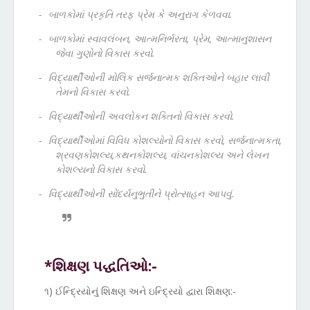
-
બાળકોમાં પ્રકૃતિ તરફ પ્રેમ કે અનુરાગ કેળવવા.
-
બાળકોમાં સ્વાવલંબન, આત્મનિર્ભરતા, પ્રેમ, આત્માનુશાસન
જેવા ગુણોનો વિકાસ કરવો.
-
વિદ્યાર્થીઓની મોલિક સર્જનાત્મક શક્તિઓને બહાર લાવી
તેમનો વિકાસ કરવો.
-
વિદ્યાર્થીઓની અવલોકન શક્તિનો વિકાસ કરવો.
-
વિદ્યાર્થીઓમાં વિવિધ કોશલ્યોનો વિકાસ કરવો, સર્જનાત્મકતા,
શ્રવણકોશલ્ય,કથનકોશલ્ય, વાંચનકોશલ્ય અને લેખન
કોશલ્યનો વિકાસ કરવો.
-
વિદ્યાર્થીઓની સોંદર્યનુભુતીને પ્રોત્સાહન આપવું.
*શિક્ષણ પદ્ધતિઓ:-
૧) ઈન્દ્રિયોનું શિક્ષણ અને ઇન્દ્રિયો દ્વારા શિક્ષણ:-