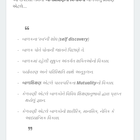
એટલે....
-
બાળકના ‘સ્વ’ની શોધ
(
self discovery
)
-
બાળક પોતે પોતાની જાતને પિછાણે તે.
-
બાળકમાં રહેલી સુષુપ્ત અંતર્ગત શક્તિઓનો વિકાસ.
-
પર્યાવરણ અને પરિસ્થિતિ સાથે અનુકુલન.
-
બાળશિક્ષણ
એટલે પારસ્પરિકતા
Mutuality
નો વિકાસ.
-
કેળવણી એટલે બાળકોને વિવિધ શિક્ષણાનુભાવો દ્વારા પ્રાપ્ત
થયેલું જ્ઞાન.
-
કેળવણી એટલે બાળકોનો શારીરિક, માનસિક, નેતિક કે
આધ્યાત્મિક વિકાસ.