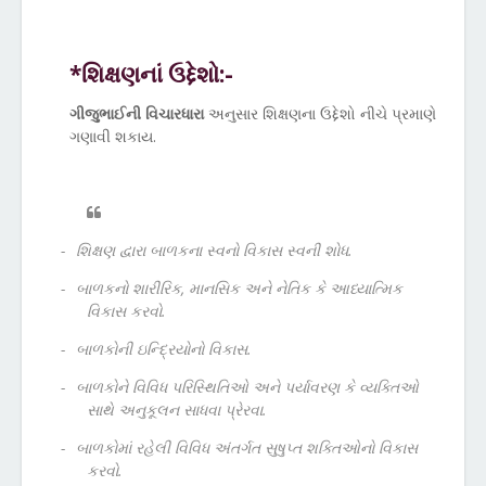
*શિક્ષણનાં ઉદ્દેશો:-
ગીજુભાઈની વિચારધારા
અનુસાર શિક્ષણના ઉદ્દેશો નીચે પ્રમાણે
ગણાવી શકાય.
-
શિક્ષણ દ્વારા બાળકના સ્વનો વિકાસ સ્વની શોધ.
-
બાળકનો શારીરિક, માનસિક અને નેતિક કે આધ્યાત્મિક
વિકાસ કરવો.
-
બાળકોની ઇન્દ્રિયોનો વિકાસ.
-
બાળકોને વિવિધ પરિસ્થિતિઓ અને પર્યાવરણ કે વ્યક્તિઓ
સાથે અનુકૂલન સાધવા પ્રેરવા.
-
બાળકોમાં રહેલી વિવિધ અંતર્ગત સુષુપ્ત શક્તિઓનો વિકાસ
કરવો.