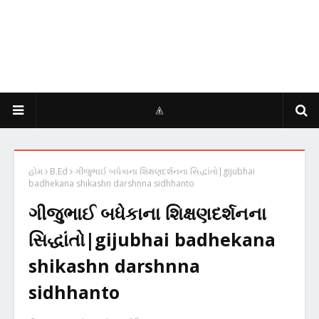
હોમ
B.Ed
ગીજુભાઈ બધેકાના શિક્ષણદર્શનના સિદ્ધાંતો|gijubhai
badhekana shikashn darshnna sidhhanto
ગીજુભાઈ બધેકાના શિક્ષણદર્શનના
સિદ્ધાંતો|gijubhai badhekana
shikashn darshnna
sidhhanto