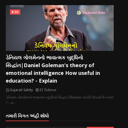
B.ED
ડેનિયલ ગોલમેનનો ભાવાત્મક બુદ્ધિનો
સિદ્ધાંત|Daniel Goleman's theory of
emotional intelligence How useful in
education? - Explain
Gujarati Sahity
21 ડિસેમ્બર
ડેનિયલ ગોલમેનનો ભાવાત્મક બુદ્ધિનો સિદ્ધાંત શિક્ષણમાં કઈરીતે ઉપયોગી બનેછે
? – સ…
તમારી વિગત અંહી શોધો