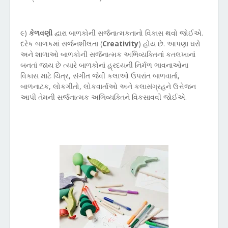
૯)
કેળવણી
દ્વારા બાળકોની સર્જનાત્મકતાનો વિકાસ થવો જોઈએ.
દરેક બાળકમાં સર્જનશીલતા (
Creativity
)
હોય છે. આપણા ઘરો
અને શાળાઓ બાળકોની સર્જનાત્મક અભિવ્યક્તિનાં કતલખાનાં
બનતાં જાય છે ત્યારે બાળકોનાં હ્રદયની નિર્મળ ભાવનાઓના
વિકાસ માટે ચિત્ર, સંગીત જેવી કલાઓ ઉપરાંત બાળવાર્તા,
બાળનાટક, લોકગીતો, લોકવાર્તાઓ અને કલાસંગ્રહને ઉત્તેજન
આપી તેમની સર્જનાત્મક અભિવ્યક્તિને વિકસાવવી જોઈએ.