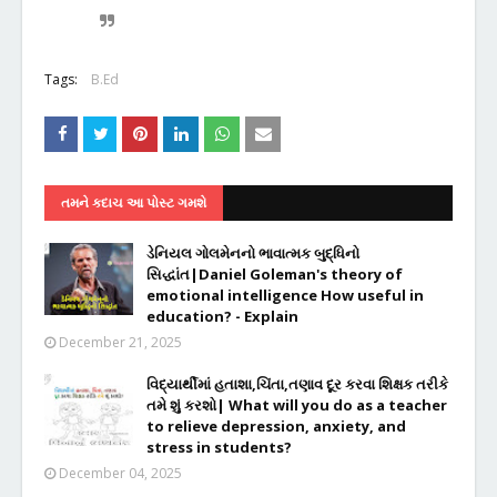
Tags:
B.Ed
તમને કદાચ આ પોસ્ટ ગમશે
ડેનિયલ ગોલમેનનો ભાવાત્મક બુદ્ધિનો
સિદ્ધાંત|Daniel Goleman's theory of
emotional intelligence How useful in
education? - Explain
December 21, 2025
વિદ્યાર્થીમાં હતાશા,ચિંતા,તણાવ દૂર કરવા શિક્ષક તરીકે
તમે શું કરશો| What will you do as a teacher
to relieve depression, anxiety, and
stress in students?
December 04, 2025