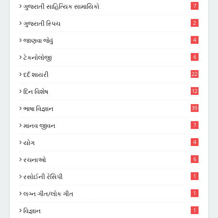
ગુજરાતી સાહિત્યિક સામાયિકો
7
ગુજરાતી સ્પિચ
2
જાણવા જેવું
4
ટેકનોલોજી
6
દર્દ શાયરી
22
દિન વિશેષ
12
ભાષા વિજ્ઞાન
39
માનવ જીવન
7
યોગ
4
રચનાઓ
6
રસોઈની રેસિપી
1
લગ્ન ગીત/લોક ગીત
1
વિજ્ઞાન
1