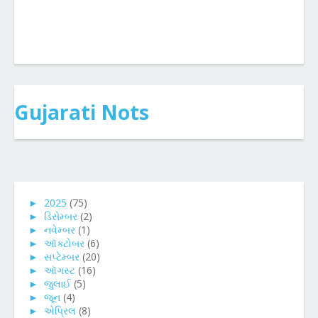
Gujarati Nots
►
2025
(75)
►
ડિસેમ્બર
(2)
►
નવેમ્બર
(1)
►
ઑક્ટોબર
(6)
►
સપ્ટેમ્બર
(20)
►
ઑગસ્ટ
(16)
►
જુલાઈ
(5)
►
જૂન
(4)
►
એપ્રિલ
(8)