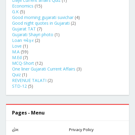
Dayli Current affairs Quiz
(1)
Economics
(15)
G.K
(5)
Good morning gujarati suvichar
(4)
Good night quotes in Gujarati
(2)
Gujarat TAT
(7)
Gujarati Shayri photo
(1)
Loan ઓફર
(2)
Love
(1)
M.A
(59)
M.Ed
(7)
MCQ-Short
(12)
One liner Gujarati Current Affairs
(3)
Quiz
(1)
REVENUE TALATI
(2)
STD-12
(5)
Pages - Menu
હોમ
Privacy Policy