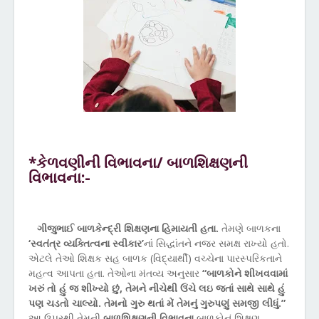
*કેળવણીની વિભાવના/ બાળશિક્ષણની
વિભાવના:-
ગીજુભાઈ બાળકેન્દ્રી શિક્ષણના હિમાયતી હતા.
તેમણે બાળકના
‘સ્વતંત્ર વ્યક્તિત્વના સ્વીકાર’
નાં સિદ્ધાંતને નજર સમક્ષ રાખ્યો હતો.
એટલે તેઓ શિક્ષક સહ બાળક (વિદ્યાર્થી) વચ્ચેના પારસ્પરિકતાને
મહત્વ આપતા હતા. તેઓના મંતવ્ય અનુસાર
“બાળકોને શીખવવામાં
ખરું તો હું જ શીખ્યો છું, તેમને નીચેથી ઉંચે લઇ જતાં સાથે સાથે હું
પણ ચડતો ચાલ્યો. તેમનો ગુરુ થતાં મેં તેમનું ગુરુપણું સમજી લીધું.”
આ ઉપરથી તેમની
બાળશિક્ષણની વિભાવના
બાળકોનું શિક્ષણ