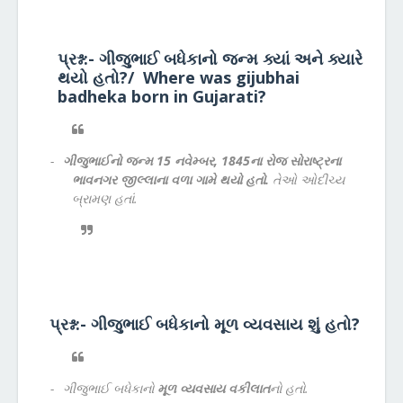
પ્રશ્ન:- ગીજુભાઈ બધેકાનો જન્મ ક્યાં અને ક્યારે
થયો હતો?/
Where was gijubhai
badheka born in Gujarati?
-
ગીજુભાઈનો જન્મ 15 નવેમ્બર, 1845ના રોજ
સોરાષ્ટ્રના
ભાવનગર જીલ્લાના વળા ગામે થયો હતો.
તેઓ ઓદીચ્ય
બ્રામણ હતાં.
પ્રશ્ન:- ગીજુભાઈ બધેકાનો મૂળ વ્યવસાય શું હતો?
-
ગીજુભાઈ બધેકાનો
મૂળ વ્યવસાય
વકીલાત
નો હતો.