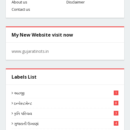
About us
Disclaimer
Contact us
My New Website visit now
www.gujaratinots.in
Labels List
અરજી
1
ઇન્વેસ્ટમેન્ટ
8
કૃતિ પરિચય
3
ગુજરાતી ઉખાણાં
4