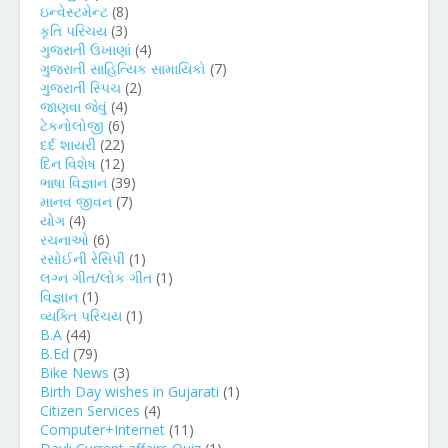
ઇન્વેસ્ટમેન્ટ
(8)
કૃતિ પરિચય
(3)
ગુજરાતી ઉખાણાં
(4)
ગુજરાતી સાહિત્યિક સામાયિકો
(7)
ગુજરાતી સ્પિચ
(2)
જાણવા જેવું
(4)
ટેકનોલોજી
(6)
દર્દ શાયરી
(22)
દિન વિશેષ
(12)
ભાષા વિજ્ઞાન
(39)
માનવ જીવન
(7)
યોગ
(4)
રચનાઓ
(6)
રસોઈની રેસિપી
(1)
લગ્ન ગીત/લોક ગીત
(1)
વિજ્ઞાન
(1)
વ્યક્તિ પરિચય
(1)
B.A
(44)
B.Ed
(79)
Bike News
(3)
Birth Day wishes in Gujarati
(1)
Citizen Services
(4)
Computer+Internet
(11)