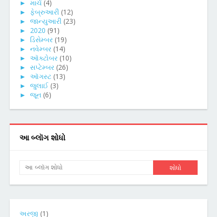
►
માર્ચ
(4)
►
ફેબ્રુઆરી
(12)
►
જાન્યુઆરી
(23)
►
2020
(91)
►
ડિસેમ્બર
(19)
►
નવેમ્બર
(14)
►
ઑક્ટોબર
(10)
►
સપ્ટેમ્બર
(26)
►
ઑગસ્ટ
(13)
►
જુલાઈ
(3)
►
જૂન
(6)
આ બ્લૉગ શોધો
અરજી
(1)