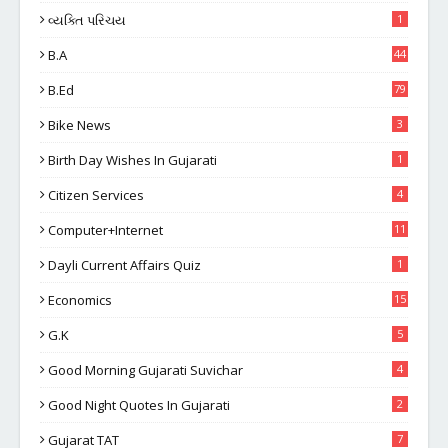
વ્યક્તિ પરિચય
1
B.A
44
B.Ed
79
Bike News
3
Birth Day Wishes In Gujarati
1
Citizen Services
4
Computer+Internet
11
Dayli Current Affairs Quiz
1
Economics
15
G.K
5
Good Morning Gujarati Suvichar
4
Good Night Quotes In Gujarati
2
Gujarat TAT
7