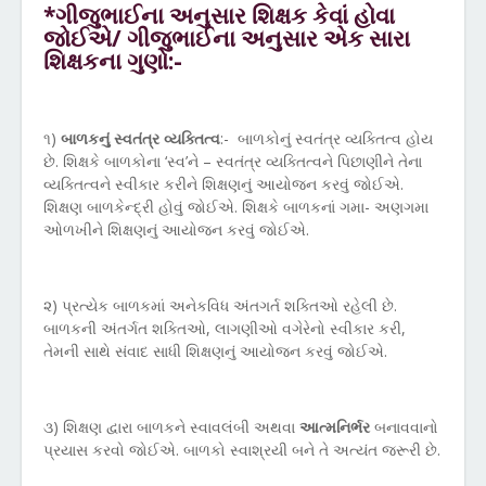
*ગીજુભાઈના અનુસાર શિક્ષક કેવાં હોવા
જોઈએ/ ગીજુભાઈના અનુસાર એક સારા
શિક્ષકના ગુણો:-
૧)
બાળકનું સ્વતંત્ર વ્યક્તિત્વ
:-
બાળકોનું સ્વતંત્ર વ્યક્તિત્વ હોય
છે. શિક્ષકે બાળકોના ‘સ્વ’ને – સ્વતંત્ર વ્યક્તિત્વને પિછાણીને તેના
વ્યક્તિત્વને સ્વીકાર કરીને શિક્ષણનું આયોજન કરવું જોઈએ.
શિક્ષણ બાળકેન્દ્રી હોવું જોઈએ. શિક્ષકે બાળકનાં ગમા- અણગમા
ઓળખીને શિક્ષણનું આયોજન કરવું જોઈએ.
૨) પ્રત્યેક બાળકમાં અનેકવિધ અંતગર્ત શક્તિઓ રહેલી છે.
બાળકની અંતર્ગત શક્તિઓ, લાગણીઓ વગેરેનો સ્વીકાર કરી,
તેમની સાથે સંવાદ સાધી શિક્ષણનું આયોજન કરવું જોઈએ.
૩) શિક્ષણ દ્વારા બાળકને સ્વાવલંબી અથવા
આત્મનિર્ભર
બનાવવાનો
પ્રયાસ કરવો જોઈએ. બાળકો સ્વાશ્રયી બને તે અત્યંત જરૂરી છે.