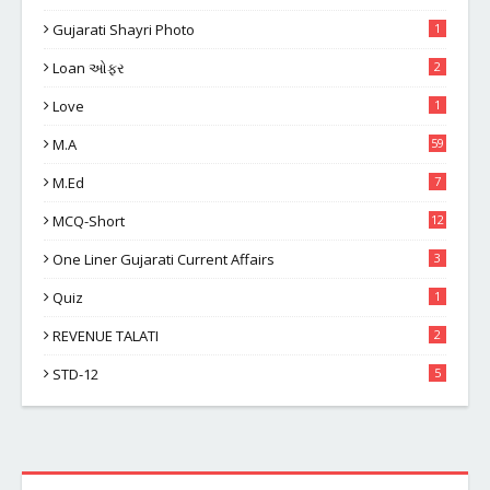
Gujarati Shayri Photo
1
Loan ઓફર
2
Love
1
M.A
59
M.Ed
7
MCQ-Short
12
One Liner Gujarati Current Affairs
3
Quiz
1
REVENUE TALATI
2
STD-12
5