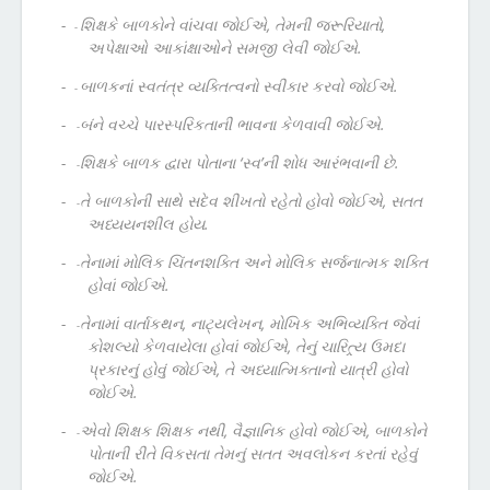
-
શિક્ષકે બાળકોને વાંચવા જોઈએ, તેમની જરૂરિયાતો,
-
અપેક્ષાઓ આકાંક્ષાઓને સમજી લેવી જોઈએ.
-
બાળકનાં સ્વતંત્ર વ્યક્તિત્વનો સ્વીકાર કરવો જોઈએ.
-
-
બંને વચ્ચે પારસ્પરિકતાની ભાવના કેળવાવી જોઈએ.
-
-
શિક્ષકે બાળક દ્વારા પોતાના ‘સ્વ’ની શોધ આરંભવાની છે.
-
-
તે બાળકોની સાથે સદેવ શીખતો રહેતો હોવો જોઈએ, સતત
-
અધ્યયનશીલ હોય.
-
તેનામાં મોલિક ચિંતનશક્તિ અને મોલિક સર્જનાત્મક શક્તિ
-
હોવાં જોઈએ.
-
તેનામાં વાર્તાકથન, નાટ્યલેખન, મોખિક અભિવ્યક્તિ જેવાં
-
કોશલ્યો કેળવાયેલા હોવાં જોઈએ, તેનું ચારિત્ર્ય ઉમદા
પ્રકારનું હોવું જોઈએ, તે અધ્યાત્મિક્તાનો યાત્રી હોવો
જોઈએ.
-
એવો શિક્ષક શિક્ષક નથી, વૈજ્ઞાનિક હોવો જોઈએ, બાળકોને
-
પોતાની રીતે વિકસતા તેમનું સતત અવલોકન કરતાં રહેવું
જોઈએ.