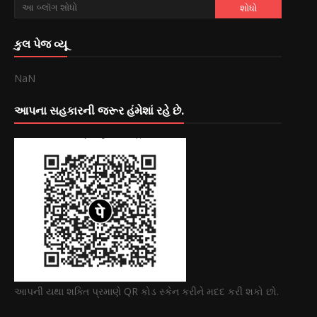
કુલ પેજ વ્યૂ
NaN
આપના સહકારની જરૂર હંમેશાં રહે છે.
આપની યથા શક્તિ પ્રમાણે QR કોડ સ્કેન કરીને મદદ કરી શકો છો.