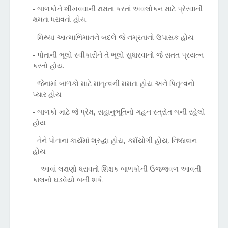
- બાળકોને શીખવવાની ક્ષમતા કરતાં અવલોકન માટે પ્રેરવાની
ક્ષમતા ધરાવતો હોય.
- મિથ્યા આત્માભિમાનને બદલે જે નમ્રતાનો ઉપાસક હોય.
- પોતાની ભૂલો સ્વીકારીને તે ભૂલો સુધારવાનો જે સતત પ્રયત્ન
કરતો હોય.
- જેનામાં બાળકો માટે માતૃત્વની મમતા હોય અને પિતૃત્વનો
પ્યાર હોય.
- બાળકો માટે જે પ્રેમ, સહાનુભૂતિનો ગહન સ્ત્રોત બની રહેલો
હોય.
- તેને પોતાના કાર્યમાં શ્રદ્ધા હોય, કર્મયોગી હોય, નિષ્ઠાવાન
હોય.
આવાં લક્ષણો ધરાવતો શિક્ષક બાળકોની ઉજ્જવળ આવતી
કાલનો ઘડવેયો બની શકે.