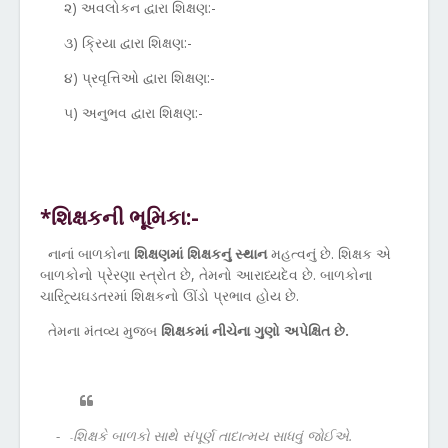
૨) અવલોકન દ્વારા શિક્ષણ:-
૩) ક્રિયા દ્વારા શિક્ષણ:-
૪) પ્રવૃત્તિઓ દ્વારા શિક્ષણ:-
૫) અનુભવ દ્વારા શિક્ષણ:-
*શિક્ષકની ભૂમિકા:-
નાનાં બાળકોના
શિક્ષણમાં શિક્ષકનું સ્થાન
મહત્વનું છે. શિક્ષક એ
બાળકોનો પ્રેરણા સ્ત્રોત છે, તેમનો આરાધ્યદેવ છે. બાળકોના
ચારિત્ર્યઘડતરમાં શિક્ષકનો ઊંડો પ્રભાવ હોય છે.
તેમના મંતવ્ય મુજબ
શિક્ષકમાં નીચેના ગુણો અપેક્ષિત છે.
-
શિક્ષકે બાળકો સાથે સંપૂર્ણ તાદાત્મય સાધવું જોઈએ.
-