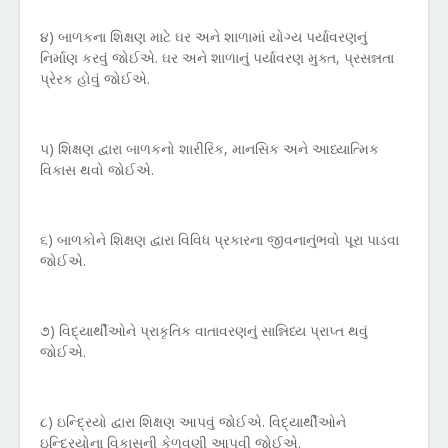
૪) બાળકના શિક્ષણ માટે ઘર અને શાળામાં યોગ્ય પર્યાવરણનું
નિર્માણ કરવું જોઈએ. ઘર અને શાળાનું પર્યાવરણ મુક્ત, પ્રસન્નતા
પ્રેરક હોવું જોઈએ.
૫) શિક્ષણ દ્વારા બાળકનો શારીરિક, માનસિક અને આધ્યાત્મિક
વિકાસ થવો જોઈએ.
૬) બાળકોને શિક્ષણ દ્વારા વિવિધ પ્રકારના જીવનાનુંભવો પૂરા પાડવા
જોઈએ.
૭) વિદ્યાર્થીઓને પ્રાકૃતિક વાતાવરણનું સાન્નિધ્ય પ્રાપ્ત થવું
જોઈએ.
૮) ઇન્દ્રિયો દ્વારા શિક્ષણ આપવું જોઈએ. વિદ્યાર્થીઓને
ઇન્દ્રિયોના વિકાસની કેળવણી આપવી જોઈએ.