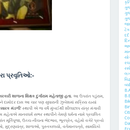
કૃ
ગુ
ગુ
ગુજ
જાણ
ટે
દર્
દિન
ભાષ
મા
યો
ર
રસ
લગ
ારા પ્રવૃતિઓ:-
વિજ
વ્ય
B.
B.
સરકારી શાળાના શિક્ષક દુર્ગારામ મહેતાજી હતા.
આ ઉપરાંત પડુંરામ,
Bi
ે દામોદર દાસ આ ચાર પણ સુધારાની ઝુબેશમાં સક્રિય રહ્યાં
Bi
્રસારક મંડળી’
સ્થાપી એ જ વર્ષે મુંબઈથી શીલાછાપ યંત્ર મંગાવી
Cit
ગારામ મહેતાએ માનવધર્મ સભર સ્થાપીને તેમણે ધર્મના નામે પ્રચલિત
Co
ત મૂર્તિપૂજા, ઉચ્ચ-નીચના ભેદભાવ, ભૂતપ્રેત, વહેમો વગેરે પ્રત્યે
Day
મુદ્રણયંત્ર, શાળાઓ, પુસ્તકાલયો, વર્તમાનપત્રો, સામયિકો
Ec