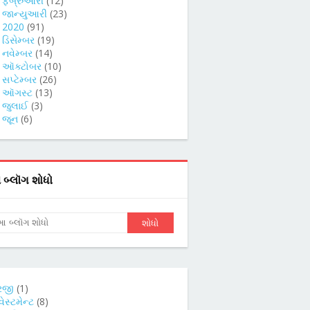
►
ફેબ્રુઆરી
(12)
►
જાન્યુઆરી
(23)
►
2020
(91)
►
ડિસેમ્બર
(19)
►
નવેમ્બર
(14)
►
ઑક્ટોબર
(10)
►
સપ્ટેમ્બર
(26)
►
ઑગસ્ટ
(13)
►
જુલાઈ
(3)
►
જૂન
(6)
બ્લૉગ શોધો
રજી
(1)
વેસ્ટમેન્ટ
(8)