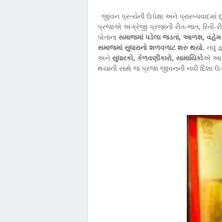
જીવન પ્રત્યેની ઉપેક્ષા અને પ્રારબ્ધવાદમાં
પ્રજાએ અંગ્રેજી પ્રજાની રીત-ભાત, રિતી-
પોતાના
સમાજમાં પડેલા જડતાં, આળશ, વહેમ જે
સમાજમાં સુધારાનો શળવળાટ શરુ થયો.
નવું 
અને
સુધારકો, કેળવણીકારો, સામાયિકો
એ આ મ
થયાની સાથે જ પ્રજા જીવનની નવી દિશા ઉ