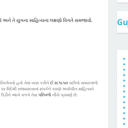
Gu
બળો અને તે યુગના સાહિત્યના લક્ષણો વિગતે સમજાવો.
રિવર્તનનો હતો તેમાં ખાસ કરીને
ઈ.સ.૧૮૫૦
પછીનો સમયગાળો
વિદેશી રાજ્યસત્તાનાં સંપર્કને કારણે અર્વાચીન સાહિત્યને
ક ઉડીને આંખે વળગે તેવા
પરિબળો
નીચે પ્રમાણે છે: