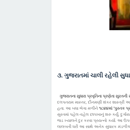
૩. ગુજરાતમાં ચાલી રહેલી સુધ
ગુજરાતના સુધારા પ્રવૃતિના પ્રણેતા સુરતની 
દલપતરામ માસ્તર, દીનમણી શંકર શાસ્ત્રી અન
હતા. આ બધા ભેગા મળીને
૧૮૪૪માં ‘પુસ્તક પ
સુરતમાં પહેલ-વહેલ છાપખાનું શરુ કર્યું. દુર્
જડ ખ્યાલને દુર કરવા પ્રયત્નો કર્યા. આ ઉપરાં
લાલબતી ધરી આ સાથે અનેક સુધારક મંડળીઓ, 