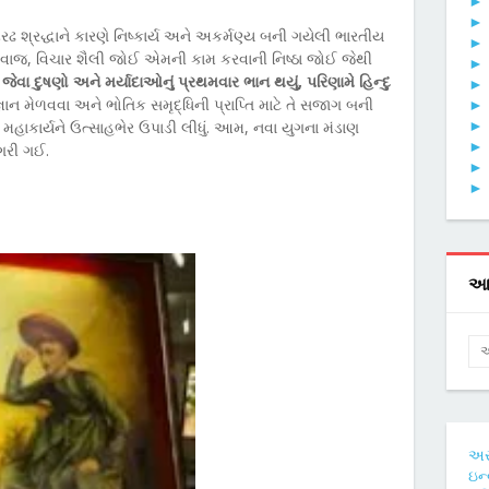
 દ્રઢ શ્રદ્ધાને કારણે નિષ્કાર્ય અને અકર્મણ્ય બની ગયેલી ભારતીય
રીવાજ, વિચાર શૈલી જોઈ એમની કામ કરવાની નિષ્ઠા જોઈ જેથી
વા દુષણો અને મર્યાદાઓનું પ્રથમવાર ભાન થયું, પરિણામે હિન્દુ
જ્ઞાન મેળવવા અને ભોતિક સમૃદ્ધિની પ્રાપ્તિ માટે તે સજાગ બની
હાકાર્યને ઉત્સાહભેર ઉપાડી લીધું. આમ, નવા યુગના મંડાણ
ગરી ગઈ.
આ 
અ
ઇન્