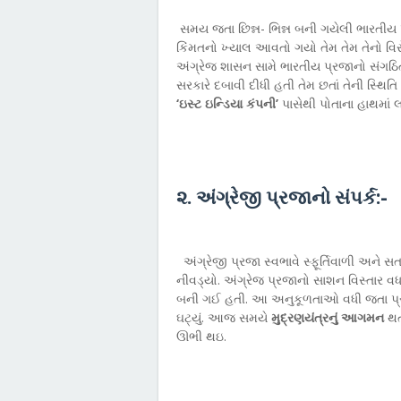
સમય જતા છિન્ન- ભિન્ન બની ગયેલી ભારતીય
કિંમતનો ખ્યાલ આવતો ગયો તેમ તેમ તેનો વિર
અંગ્રેજ શાસન સામે ભારતીય પ્રજાનો સંગઠિત
સરકારે દબાવી દીધી હતી તેમ છતાં તેની સ્થિ
‘ઇસ્ટ ઇન્ડિયા કંપની’
પાસેથી પોતાના હાથમાં 
૨. અંગ્રેજી પ્રજાનો સંપર્ક:-
અંગ્રેજી પ્રજા સ્વભાવે સ્ફૂર્તિવાળી અને
નીવડ્યો. અંગ્રેજ પ્રજાનો સાશન વિસ્તાર વ
બની ગઈ હતી. આ અનુકૂળતાઓ વધી જતા પ્રજાનો
ઘટ્યું. આજ સમયે
મુદ્રણયંત્રનું આગમન
થતા
ઊભી થઇ.