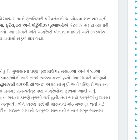
ચારધારા અને ક્રાંતિકારી પરિવર્તનની આબોહવા શરૂ થઇ હતી.
ેજ, ફ્રેંચ,ડચ અને પોર્ટુગીઝ પ્રજાઓ
એ કેટલાંક સમય વ્યાપારી
્ષ ચાલ્યો. આ સંઘર્ષને અંતે અંગ્રેજો પોતાના વ્યાપારી અને રાજકીય
તા જમાવવામાં સફળ થઇ ગયાં.
ઈ
હતી. ગુજરાતના ઘણા પ્રદેશોઉપર મરાઠાઓ અને પેશ્વાઓ
જવાડાઓની સાથે સંઘર્ષ ચાલ્યા કરતો હતો. આ સંઘર્ષને પરિણામે
હાયકારી લશ્કરી યોજના”
અમલમાં મૂકી અને પરિણામે ભારતના
ા સમગ્ર રાજ્યતંત્ર પણ અંગ્રેજોના હાથમાં આવી ગયું.
ના ભયના કારણે ત્રાસી ગઈ હતી. તેવા સમયે અંગ્રેજોનું શાસન
▼
ઓ અનુભવી એને કારણે પરદેશી શાસનની ગાંઠ મજબૂત થતી ગઈ
ીના મધ્યભાગમાં તો અંગ્રેજ શાસનની સત્તા સમગ્ર ભારતમાં