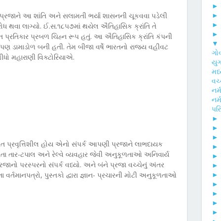
 પ્રજાને આ શાંતિ અને સલામતી ભર્યા શાસનની ચૂકવવા પડેલી
ોધ થવા લાગ્યો. ઈ.સ.૧૮૫૭માં થયેલ ઐતિહાસિક ક્રાંતિ તે
 પ્રતિકાર પ્રબળ ચિહ્ન રૂપ હતું. આ ઐતિહાસિક ક્રાંતિ કંપની
▼
તિ પણ ડામાડોળ બની હતી. તેમ બીજા વર્ષે ભારતનો રાજ્ય વહીવટ
ગોવ
લીધો મહારાણી વિક્ટોરિયાએ.
યુગ
મધ
વચ્
નર
નર્
પર
 સતત પ્રવૃત્તિશીલ હોય એનો સંપર્ક આપણી પ્રજાને લાભદાયક
ધતા તાર-ટપાલ અને રેલ્વે વ્યવહાર જેવી અનુકૂળતાઓ અનિવાર્ય
 પરસ્પરનો સંપર્ક વધ્યો. અને બંને પ્રજા વચ્ચેનું અંતર
 વર્તમાનપત્રો, પુસ્તકો દ્વારા જ્ઞાન- પ્રચારની મોટી અનુકૂળતાઓ