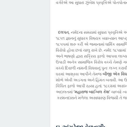
વગેરેએ આ સુધારા ઝુંબેશ પ્રવૃત્તિએ પોતપોતા
દલપત
, નર્મદના સમયમાં સુધારા પ્રવૃતિએ
૧૮૫૧ જ્ઞાનનું સુધારક વિષયક વ્યાખ્યાન આપ
૧૮૫૫માં શરુ કરી એ જમાનામાં ધાર્મિક સામાજિ
વિરોધો હોવા છતાં ચાલુ રાખે છે. નર્મદ ૧૮૫૪મ
અને ભાષણો દ્વારા સક્રિય ફાળો આપવા લાગ્
ઉપાડી અનેક સામાજિક વિરોધ વચ્ચે તેમણે ગ
વચ્ચે દિવાળી નામની વિધવાનું પુનઃ લગ્ન ક
ઘરમાં આશ્રય આપીને તેમજ
બીજી એક વિધવા
શોભે એવી અડગતા અને હિમત બતાવી. આ ઉપરાં
કિંચિત ફાળો આપી રહ્યા હતાં. ૧૮૬૨માં અસં
અદાલતમાં
‘મહારાજ બાઈબલ કેશ’
ચાલ્યો ત્
કરશનદાસને મળેલા અસાધારણ વિજયી તે જણ