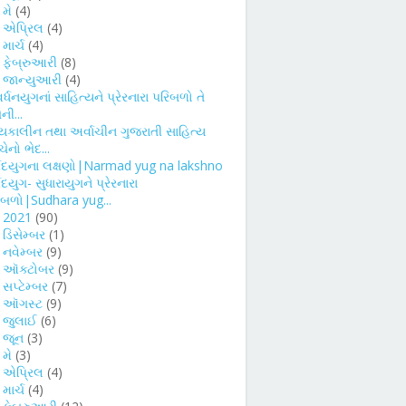
►
મે
(4)
►
એપ્રિલ
(4)
►
માર્ચ
(4)
►
ફેબ્રુઆરી
(8)
જાન્યુઆરી
(4)
ર્ધનયુગનાં સાહિત્યને પ્રેરનારા પરિબળો તે
ની...
્યકાલીન તથા અર્વાચીન ગુજરાતી સાહિત્ય
ચેનો ભેદ...
્મદયુગના લક્ષણો|Narmad yug na lakshno
મદયુગ- સુધારાયુગને પ્રેરનારા
િબળો|Sudhara yug...
►
2021
(90)
►
ડિસેમ્બર
(1)
►
નવેમ્બર
(9)
►
ઑક્ટોબર
(9)
►
સપ્ટેમ્બર
(7)
►
ઑગસ્ટ
(9)
►
જુલાઈ
(6)
►
જૂન
(3)
►
મે
(3)
►
એપ્રિલ
(4)
►
માર્ચ
(4)