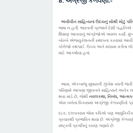
૪. અંગ્રેજી કેળવણી:-
અર્વાચીન સાહિત્યના ઉદયનું સોથી મોટું પ
ભાષા ન હતી. ભારતની પ્રજાને દેશી પદ્ધતિએ સ
શિક્ષણ આપવાનું અંગ્રેજોએ અમલ કર્યો. મુંબઈ
બોમ્બે એજ્યુકેશનની સ્થાપના કરવામાં આવી
કોલેજો સ્થપાઈ. ઉચ્ચ અને મધ્યમ વર્ગના લો
માટે આકર્ષાયા હતાં.
આમ, એકબાજુ સુધારાની ઝુંબેશ વધતી જતી 
પરિણામે આપણા જીવનને સાહિત્યને અનેક લાભ 
થવા માંડે છે, જેથી
નવલકથા, નિબંધ, આત્મકથ
એમ બંનેના વિકાસમાં અંગ્રેજી કેળવણીનો પ્રત્
દા.ત.: દલપતરામ જેવા કવિએ પણ આધુનિકીકરણ 
પ્રચારથી પ્રભાવિત થયા છે. અંગ્રેજી કેળવ
રાષ્ટ્રની પ્રગતિનું કારણ ગણાવે છે.