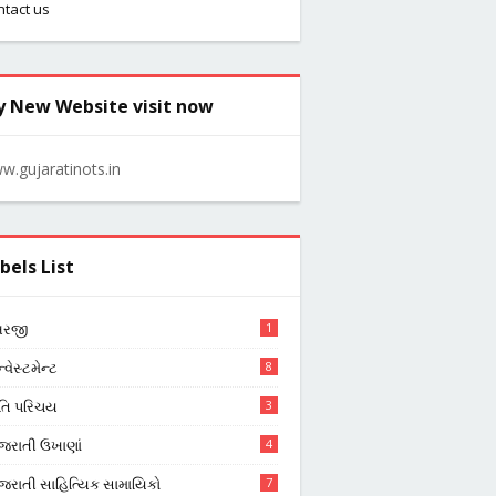
ntact us
 New Website visit now
w.gujaratinots.in
bels List
રજી
1
્વેસ્ટમેન્ટ
8
ૃતિ પરિચય
3
ુજરાતી ઉખાણાં
4
ુજરાતી સાહિત્યિક સામાયિકો
7