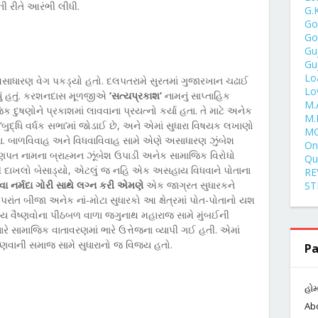
ની રીતે આરંભી લીધી.
G.
Go
Go
Gu
Gu
Lo
 અસાધારણ વેગ પકડ્યો હતો. દલપતરામે સુરતમાં ગુજારખાન ચઢાઈ
Lo
્યું હતું. કરશનદાસ મૂળજીએ
‘સત્યપ્રકાશ’
નામનું સાપ્તાહિક
M.
ક દુષણોને પ્રકાશમાં લાવવાના પ્રયત્નો કર્યા હતા. તે માટે અનેક
M.
ાં ‘બુદ્ધિ વર્ધક સભા’માં જોડાઈ છે, અને એમાં સુધારા વિષયક લખાણો
MC
યા. બાળવિવાહ અને વિધવાવિવાહ સામે એણે અસાધારણ ઝુંબેશ
One
ણપત નામના બ્રાહ્મન ઝૂંબેશ ઉપાડી અનેક સામાજિક વિરોધો
Qu
રાવી દાખલો બેસાડ્યો, એટલું જ નહિ એક અસહાય વિધવાને પોતાના
RE
 નર્મદા ગોરી સાથે લગ્ન કરી એમણે
એક જાગ્રત સુધારકને
ST
ત બીજા અનેક નાં-મોટા સુધારકો આ ક્ષેત્રમાં પોત-પોતાનો યશ
ખ્ય વૈષ્ણવોના પીઠબળ વાળા જગુનાથ મહારાજ સામે મુંબઈની
યારે સામાજિક વાતાવરણમાં ભારે ઉત્તેજના વ્યાપી ગઈ હતી. એમાં
વાની સમાજ સામે સુધારાનો જ વિજય હતો.
Pa
હો
Ab