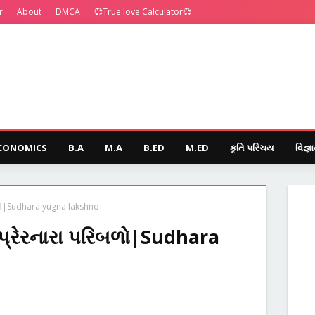
r
About
DMCA
💞True love Calculator💞
CONOMICS
B.A
M.A
B.ED
M.ED
કૃતિ પરિચય
વિજ્ઞ
િબળો|Sudhara yugna lakshno
ે પ્રેરનારા પરિબળો|Sudhara