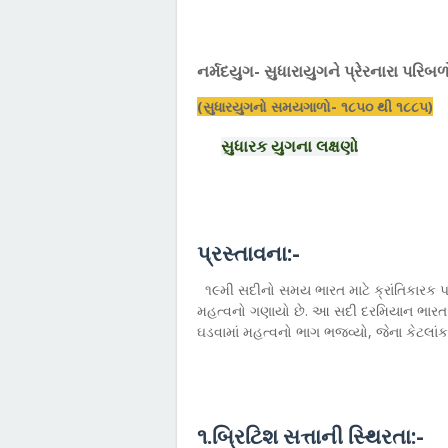
નર્મદયુગ- સુધારાયુગને પ્રેરનારા પરિ
(સુધારયુગનો સમયગાળો- ૧૮૫૦ થી ૧૮૮૫)
સુધારક યુગના લક્ષણો
પ્રસ્તાવના:-
૧૯મી સદીનો સમય ભારત માટે ક્રાંતિકારક પ
મહત્વનો ગણાયો છે. આ સદી દરમિયાન ભારત પર 
ઘડવામાં મહત્વનો ભાગ ભજવ્યો, જેના કેટલાં
૧.બ્રિટિશ સત્તાની સ્થિરતા:-