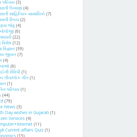
તિ પરિચય
(3)
જરાતી ઉખાણાં
(4)
જરાતી સાહિત્યિક સામાયિકો
(7)
રાતી સ્પિચ
(2)
વા જેવું
(4)
કનોલોજી
(6)
દ શાયરી
(22)
 વિશેષ
(12)
ા વિજ્ઞાન
(39)
નવ જીવન
(7)
ગ
(4)
ચનાઓ
(6)
ોઈની રેસિપી
(1)
્ન ગીત/લોક ગીત
(1)
્ઞાન
(1)
ક્તિ પરિચય
(1)
A
(44)
Ed
(79)
ke News
(3)
rth Day wishes in Gujarati
(1)
izen Services
(4)
mputer+Internet
(11)
li Current affairs Quiz
(1)
onomics
(15)