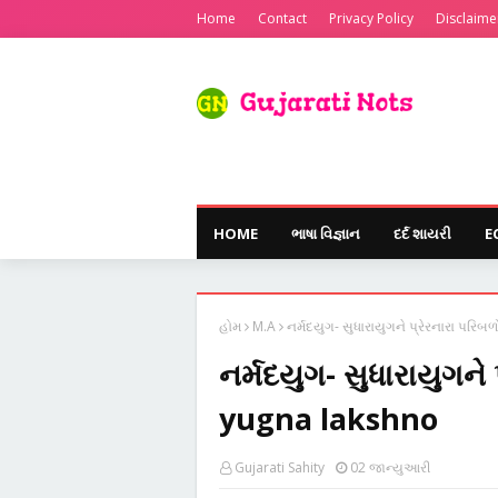
Home
Contact
Privacy Policy
Disclaime
HOME
ભાષા વિજ્ઞાન
દર્દ શાયરી
E
હોમ
M.A
નર્મદયુગ- સુધારાયુગને પ્રેરનારા પર
નર્મદયુગ- સુધારાયુગન
yugna lakshno
Gujarati Sahity
02 જાન્યુઆરી