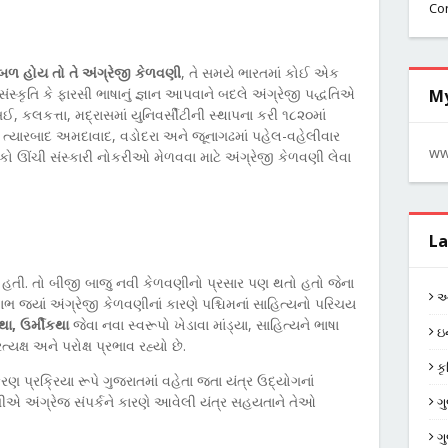
Co
રિબળ હોય તો તે અંગ્રેજી કેળવણી
, તે સમયે ભારતમાં કોઈ એક
ંસ્કૃતિ કે ફારસી ભાષાનું જ્ઞાન આપવાને બદલે અંગ્રેજી પદ્ધતિએ
My
, કલકત્તા, મદ્રાસમાં યુનિવર્સીટીની સ્થાપના કરી ૧૮૨૦માં
 ત્યારબાદ અમદાવાદ, વડોદરા અને જૂનાગઢમાં પહેલ-વહેલીવાર
ww
કો ઊંચી સંસ્કારી નોકરીઓ મેળવવા માટે અંગ્રેજી કેળવણી લેવા
La
હતી. તો બીજી બાજુ નવી કેળવણીનો પ્રસાર પણ થતો હતો જેના
અ
જ્યાં અંગ્રેજી કેળવણીનાં કારણે પશ્ચિમનાં સાહિત્યનો પરિચય
ા, ઉર્મીકથા
જેવા નવા સ્વરૂપો ખેડાવા માંડ્યા, સાહિત્યને ભાષા
ઇન
યક્ષ અને પરોક્ષ પ્રભાવ રહ્યો છે.
ક
પ્રક્રિયા રૂપે ગુજરાતમાં વહેતા જતા યંત્ર ઉદ્યોગનાં
ણીએ અંગ્રેજ સંપર્કને કારણે આવેલી યંત્ર સહયતાને તેઓ
ગ
ગ