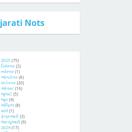
jarati Nots
►
2025
(75)
►
ડિસેમ્બર
(2)
►
નવેમ્બર
(1)
►
ઑક્ટોબર
(6)
►
સપ્ટેમ્બર
(20)
►
ઑગસ્ટ
(16)
►
જુલાઈ
(5)
►
જૂન
(4)
►
એપ્રિલ
(8)
►
માર્ચ
(1)
►
ફેબ્રુઆરી
(3)
►
જાન્યુઆરી
(9)
►
2024
(17)