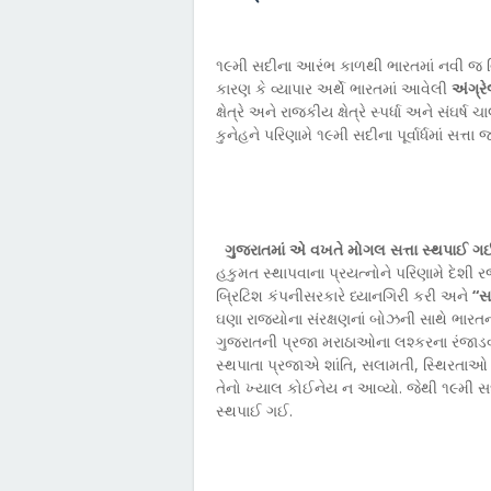
૧૯મી સદીના આરંભ કાળથી ભારતમાં નવી જ વિ
કારણ કે વ્યાપાર અર્થે ભારતમાં આવેલી
અંગ્ર
ક્ષેત્રે અને રાજકીય ક્ષેત્રે સ્પર્ધા અને સંઘર
કુનેહને પરિણામે ૧૯મી સદીના પૂર્વાર્ધમાં સત્
ગુજરાતમાં એ વખતે મોગલ સત્તા સ્થપાઈ ગ
હકુમત સ્થાપવાના પ્રયત્નોને પરિણામે દેશી ર
બ્રિટિશ કંપનીસરકારે ધ્યાનગિરી કરી અને
“સ
ઘણા રાજ્યોના સંરક્ષણનાં બોઝની સાથે ભારતન
ગુજરાતની પ્રજા મરાઠાઓના લશ્કરના રંજાડવા
સ્થપાતા પ્રજાએ શાંતિ, સલામતી, સ્થિરતા
તેનો ખ્યાલ કોઈનેય ન આવ્યો. જેથી ૧૯મી સદ
સ્થપાઈ ગઈ.