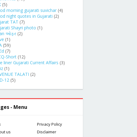
K
(5)
od morning gujarati suvichar
(4)
od night quotes in Gujarati
(2)
jarat TAT
(7)
jarati Shayri photo
(1)
an ઓફર
(2)
ve
(1)
A
(59)
Ed
(7)
Q-Short
(12)
 liner Gujarati Current Affairs
(3)
iz
(1)
VENUE TALATI
(2)
D-12
(5)
ges - Menu
મ
Privacy Policy
out us
Disclaimer