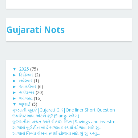
Gujarati Nots
▼
2025
(75)
►
ડિસેમ્બર
(2)
►
નવેમ્બર
(1)
►
ઑક્ટોબર
(6)
►
સપ્ટેમ્બર
(20)
►
ઑગસ્ટ
(16)
▼
જુલાઈ
(5)
ગુજરાતી જી.કે|Gujarati G.K|One liner Short Question
ઉપશિષ્ટભાષા એટલે શું? (Slang- સ્લેંગ)
ગુજરાતીમાં બચત અને રોકાણ ટિપ્સ|Savings and investm...
શાળામાં બુલેટીન બોર્ડ સજાવટ સ્પર્ધા યોજવા માટે શું...
શાળામાં નિબંધ લેખન સ્પર્ધા યોજવા માટે શું શું કરવુ...