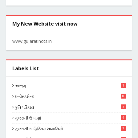
My New Website visit now
www.gujaratinots.in
Labels List
અરજી
1
ઇન્વેસ્ટમેન્ટ
8
કૃતિ પરિચય
3
ગુજરાતી ઉખાણાં
4
ગુજરાતી સાહિત્યિક સામાયિકો
7