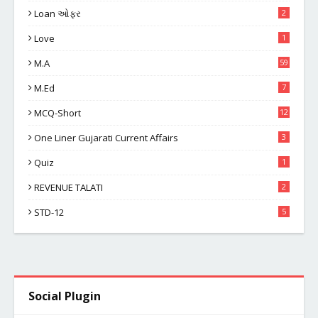
Loan ઓફર
2
Love
1
M.A
59
M.Ed
7
MCQ-Short
12
One Liner Gujarati Current Affairs
3
Quiz
1
REVENUE TALATI
2
STD-12
5
Social Plugin