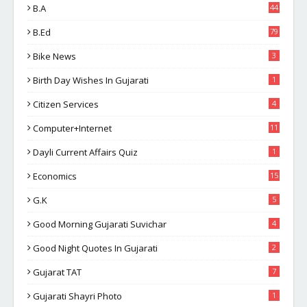
B.A
44
B.Ed
79
Bike News
3
Birth Day Wishes In Gujarati
1
Citizen Services
4
Computer+Internet
11
Dayli Current Affairs Quiz
1
Economics
15
G.K
5
Good Morning Gujarati Suvichar
4
Good Night Quotes In Gujarati
2
Gujarat TAT
7
Gujarati Shayri Photo
1