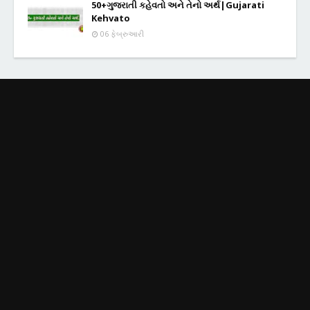
50+ગુજરાતી કહેવતો અને તેનો અર્થ|Gujarati
Kehvato
06 ફેબ્રુઆરી