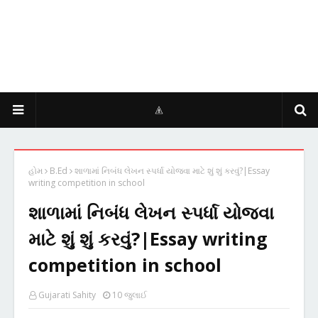
હોમ
B.Ed
શાળામાં નિબંધ લેખન સ્પર્ધા યોજવા માટે શું શું કરવું?|Essay
writing competition in school
શાળામાં નિબંધ લેખન સ્પર્ધા યોજવા
માટે શું શું કરવું?|Essay writing
competition in school
Gujarati Sahity
10 જુલાઈ