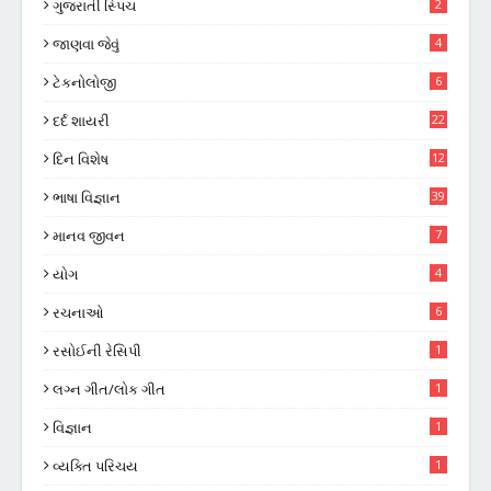
ગુજરાતી સ્પિચ
2
જાણવા જેવું
4
ટેકનોલોજી
6
દર્દ શાયરી
22
દિન વિશેષ
12
ભાષા વિજ્ઞાન
39
માનવ જીવન
7
યોગ
4
રચનાઓ
6
રસોઈની રેસિપી
1
લગ્ન ગીત/લોક ગીત
1
વિજ્ઞાન
1
વ્યક્તિ પરિચય
1