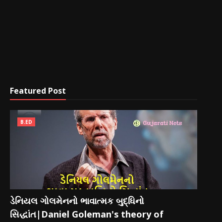
Featured Post
B.ED
ડેનિયલ ગોલમેનનો ભાવાત્મક બુદ્ધિનો
સિદ્ધાંત|Daniel Goleman's theory of