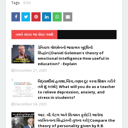
Tags:
B.Ed
તમને કદાચ આ પોસ્ટ ગમશે
ડેનિયલ ગોલમેનનો ભાવાત્મક બુદ્ધિનો
સિદ્ધાંત|Daniel Goleman's theory of
emotional intelligence How useful in
education? - Explain
December 21, 2025
વિદ્યાર્થીમાં હતાશા,ચિંતા,તણાવ દૂર કરવા શિક્ષક તરીકે
તમે શું કરશો| What will you do as a teacher
to relieve depression, anxiety, and
stress in students?
December 04, 2025
આર. બી.કેટલ અને સિગમન ફ્રોઈડે આપેલા
વ્યક્તિત્વના સિદ્ધાંતની તુલના કરો|Compare the
theory of personality given by R.B.