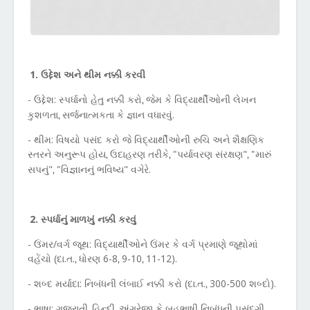
1. ઉદ્દેશ અને થીમ નક્કી કરવી
- ઉદ્દેશ: સ્પર્ધાનો હેતુ નક્કી કરો
જેમ કે વિદ્યાર્થીઓની લેખન
,
કુશળતા
સર્જનાત્મકતા કે જ્ઞાન વધારવું.
,
- થીમ: વિષયો પસંદ કરો જે વિદ્યાર્થીઓની રુચિ અને શૈક્ષણિક
સ્તરને અનુરૂપ હોય
ઉદાહરણ તરીકે
પર્યાવરણ સંરક્ષણ"
મારું
,
, "
, "
સપનું"
વિજ્ઞાનનું ભવિષ્ય" વગેરે.
, "
2. સ્પર્ધાનું માળખું નક્કી કરવું
- ઉંમર/વર્ગ જૂથ: વિદ્યાર્થીઓને ઉંમર કે વર્ગ પ્રમાણે જૂથોમાં
વહેંચો (દા.ત.
ધોરણ 6-8
9-10
11-12).
,
,
,
- શબ્દ મર્યાદા: નિબંધની લંબાઈ નક્કી કરો (દા.ત.
300-500 શબ્દો).
,
- ભાષા: ગુજરાતી
હિન્દી
અંગ્રેજી કે બહુભાષી નિબંધની પસંદગી.
,
,