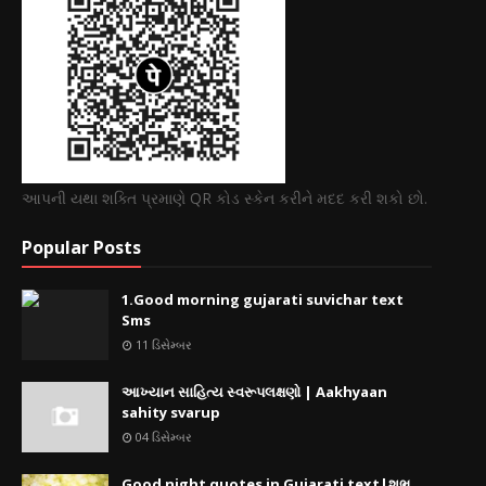
આપની યથા શક્તિ પ્રમાણે QR કોડ સ્કેન કરીને મદદ કરી શકો છો.
Popular Posts
1.Good morning gujarati suvichar text
Sms
11 ડિસેમ્બર
આખ્યાન સાહિત્ય સ્વરૂપલક્ષણો | Aakhyaan
sahity svarup
04 ડિસેમ્બર
Good night quotes in Gujarati text|શુભ