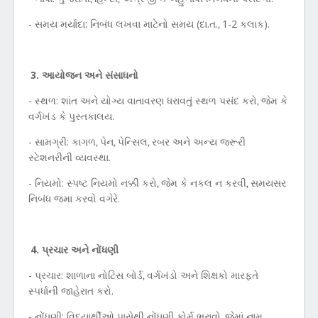
- સમય મર્યાદા: નિબંધ લખવા માટેનો સમય (દા.ત.
1-2 કલાક).
,
3. આયોજન અને સંસાધનો
- સ્થળ: શાંત અને યોગ્ય વાતાવરણ ધરાવતું સ્થળ પસંદ કરો
જેમ કે
,
વર્ગખંડ કે પુસ્તકાલય.
- સામગ્રી: કાગળ
પેન
પેન્સિલ
રબર અને અન્ય જરૂરી
,
,
,
સ્ટેશનરીની વ્યવસ્થા.
- નિયમો: સ્પષ્ટ નિયમો નક્કી કરો
જેમ કે નકલ ન કરવી
સમયસર
,
,
નિબંધ જમા કરવો વગેરે.
4. પ્રચાર અને નોંધણી
- પ્રચાર: શાળાના નોટિસ બોર્ડ
વર્ગખંડો અને શિક્ષકો મારફતે
,
સ્પર્ધાની જાહેરાત કરો.
- નોંધણી: વિદ્યાર્થીઓ પાસેથી નોંધણી ફોર્મ ભરાવો
જેમાં નામ
,
,