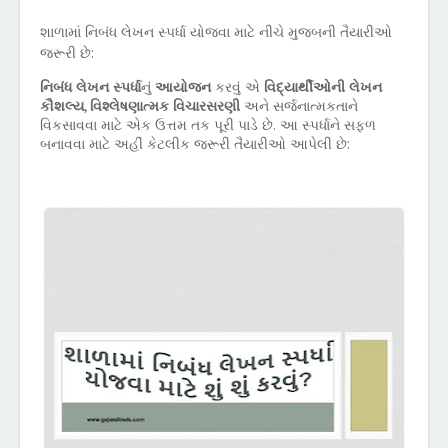
શાળામાં નિબંધ લેખન સ્પર્ધા યોજવા માટે નીચે મુજબની તૈયારીઓ
જરૂરી છે:
નિબંધ લેખન સ્પર્ધા
નું
આયોજન
કરવું એ
વિદ્યાર્થીઓની લેખન
કૌશલ્ય
વિશ્લેષણાત્મક વિચારસરણી
અને સર્જનાત્મકતાને
,
વિકસાવવા માટે એક ઉત્તમ તક પૂરી પાડે છે. આ સ્પર્ધાને સફળ
બનાવવા માટે અહીં કેટલીક જરૂરી તૈયારીઓ આપેલી છે: