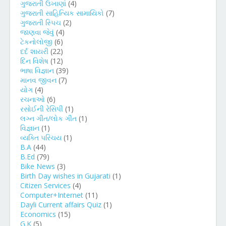
ગુજરાતી ઉખાણાં
(4)
ગુજરાતી સાહિત્યિક સામાયિકો
(7)
ગુજરાતી સ્પિચ
(2)
જાણવા જેવું
(4)
ટેકનોલોજી
(6)
દર્દ શાયરી
(22)
દિન વિશેષ
(12)
ભાષા વિજ્ઞાન
(39)
માનવ જીવન
(7)
યોગ
(4)
રચનાઓ
(6)
રસોઈની રેસિપી
(1)
લગ્ન ગીત/લોક ગીત
(1)
વિજ્ઞાન
(1)
વ્યક્તિ પરિચય
(1)
B.A
(44)
B.Ed
(79)
Bike News
(3)
Birth Day wishes in Gujarati
(1)
Citizen Services
(4)
Computer+Internet
(11)
Dayli Current affairs Quiz
(1)
Economics
(15)
G.K
(5)