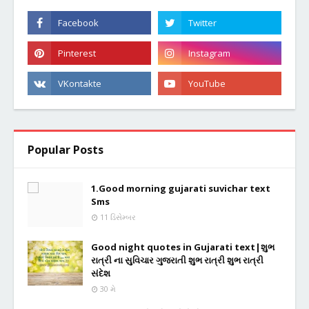
Popular Posts
1.Good morning gujarati suvichar text
Sms
11 ડિસેમ્બર
Good night quotes in Gujarati text|શુભ
રાત્રી ના સુવિચાર ગુજરાતી શુભ રાત્રી શુભ રાત્રી
સંદેશ
30 મે