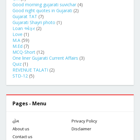
Good morning gujarati suvichar
(4)
Good night quotes in Gujarati
(2)
Gujarat TAT
(7)
Gujarati Shayri photo
(1)
Loan ઓફર
(2)
Love
(1)
M.A
(59)
M.Ed
(7)
MCQ-Short
(12)
One liner Gujarati Current Affairs
(3)
Quiz
(1)
REVENUE TALATI
(2)
STD-12
(5)
Pages - Menu
હોમ
Privacy Policy
About us
Disclaimer
Contact us