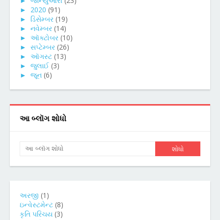
►
જાન્યુઆરી
(23)
►
2020
(91)
►
ડિસેમ્બર
(19)
►
નવેમ્બર
(14)
►
ઑક્ટોબર
(10)
►
સપ્ટેમ્બર
(26)
►
ઑગસ્ટ
(13)
►
જુલાઈ
(3)
►
જૂન
(6)
આ બ્લૉગ શોધો
અરજી
(1)
ઇન્વેસ્ટમેન્ટ
(8)
કૃતિ પરિચય
(3)