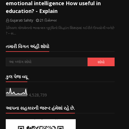
emotional intelligence How useful in
education? - Explain
Gujarati Sahity
21 ડિસેમ્બર
ડેનિયલ ગોલમેનનો ભાવાત્મક બુદ્ધિનો સિદ્ધાંત શિક્ષણમાં કઈરીતે ઉપયોગી બનેછે
? – સ…
તમારી વિગત અંહી શોધો
કુલ પેજ વ્યૂ
4,528,739
આપના સહકારની જરૂર હંમેશાં રહે છે.