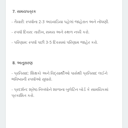
7. સમયપત્રક
- તૈયારી: સ્પર્ધાના 2-3 અઠવાડિયા પહેલાં જાહેરાત અને નોંધણી.
- સ્પર્ધા દિવસ: તારીખ
સમય અને સ્થળ નક્કી કરો.
,
- પરિણામ: સ્પર્ધા પછી 3-5 દિવસમાં પરિણામ જાહેર કરો.
8. અનુસરણ
- પ્રતિસાદ: શિક્ષકો અને વિદ્યાર્થીઓ પાસેથી પ્રતિસાદ લઈને
ભવિષ્યની સ્પર્ધાઓ સુધારો.
- પ્રદર્શન: શ્રેષ્ઠ નિબંધોને શાળાના બુલેટિન બોર્ડ કે સામયિકમાં
પ્રકાશિત કરો.