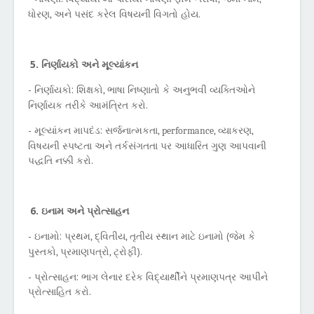
ધોરણ
અને પસંદ કરેલ વિષયની વિગતો હોય.
,
5. નિર્ણાયકો અને મૂલ્યાંકન
- નિર્ણાયકો: શિક્ષકો
ભાષા નિષ્ણાતો કે અનુભવી વ્યક્તિઓને
,
નિર્ણાયક તરીકે આમંત્રિત કરો.
- મૂલ્યાંકન માપદંડ: સર્જનાત્મકતા
વ્યાકરણ
, performance,
,
વિષયની સ્પષ્ટતા અને તર્કસંગતતા પર આધારિત ગુણ આપવાની
પદ્ધતિ નક્કી કરો.
6. ઇનામ અને પ્રોત્સાહન
- ઇનામો: પ્રથમ
દ્વિતીય
તૃતીય સ્થાન માટે ઇનામો (જેમ કે
,
,
પુસ્તકો
પ્રમાણપત્રો
ટ્રોફી).
,
,
- પ્રોત્સાહન: ભાગ લેનાર દરેક વિદ્યાર્થીને પ્રમાણપત્ર આપીને
પ્રોત્સાહિત કરો.