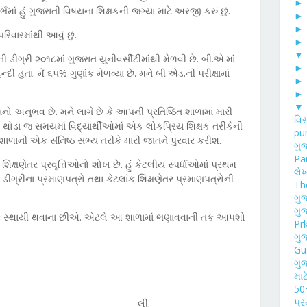
ર્ભમાં હું ગુજરાતી વિષયના શિક્ષકની જગ્યા માટે અરજી કરું છું.
પરિવારમાંથી આવું છું.
▼
 ડીગ્રી ૨૦૧૮માં ગુજરાત યુનીવર્સીટીમાંથી મેળવી છે. બી.એ.માં
ી હતા. મેં ૬૫% ગુણાંક મેળવ્યા છે. મને બી.એડ.ની પરીક્ષામાં
▼
ો અનુભવ છે. મને લાગે છે કે આપની પ્રતિષ્ઠિત શાળામાં મારી
વિ
ું થોડા જ સમયમાં વિદ્યાર્થીઓમાં એક લોકપ્રિય શિક્ષક તરીકેની
pun
ાળાની એક સંનિષ્ઠ સભ્ય તરીકે મારી જાતને પુરવાર કરીશ.
ગુજ
Par
ક્ષણેતર પ્રવૃત્તિઓનો શોખ છે. હું કેટલીય સ્પર્ધાઓમાં પ્રથમ
લે
ી ડીગ્રીના પ્રમાણપત્રો તથા કેટલાંક શિક્ષણેતર પ્રમાણપત્રોની
The
ગુ
ગુજ
ક સ્થાયી થવાના છીએ. એટલે આ શાળામાં ભણાવવાની તક આપશો
Pr
ગુ
Guj
ગુજ
માટ
50
પ્
લી.