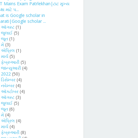
T Mains Exam Patrlekhan|ટાટ મુખ્ય
્ષા માટે પ...
at is Google scholar in
arati|Google scholar ...
►
ઑગસ્ટ
(1)
►
જુલાઈ
(5)
►
જૂન
(1)
►
મે
(3)
►
એપ્રિલ
(1)
►
માર્ચ
(5)
►
ફેબ્રુઆરી
(5)
►
જાન્યુઆરી
(4)
►
2022
(50)
►
ડિસેમ્બર
(4)
►
નવેમ્બર
(4)
►
ઑક્ટોબર
(4)
►
ઑગસ્ટ
(3)
►
જુલાઈ
(5)
►
જૂન
(6)
►
મે
(4)
►
એપ્રિલ
(4)
►
માર્ચ
(4)
►
ફેબ્રુઆરી
(8)