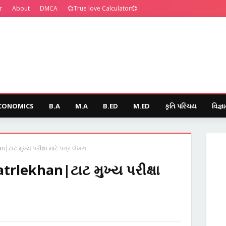
r
About
DMCA
💞True love Calculator💞
CONOMICS
B.A
M.A
B.ED
M.ED
કૃતિ પરિચય
વિજ્ઞ
ટાટ મુખ્ય પરીક્ષા માટે પત્ર લેખન
lekhan|ટાટ મુખ્ય પરીક્ષા