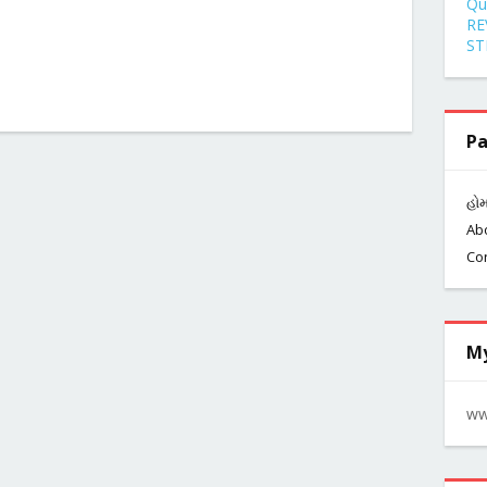
Qu
RE
ST
Pa
હો
Ab
Co
My
ww