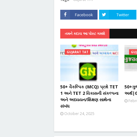
Facebook
Twitter
તમને કદાચ આ પોસ્ટ ગમશે
GUJARAT TAT
GUJ
50+ વૈકલ્પિક (MCQ) પ્રશ્નો TET
50+ગુજ
1 અને TET 2 વિકાસની સંકલ્પના
અર્થ|
અને અધ્યયન/શિક્ષણ સાથેના
Febr
સંબંધ
October 24, 2025