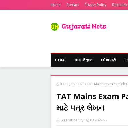
Home
Contact
Privacy Policy
Disclaime
HOME
ભાષા વિજ્ઞાન
દર્દ શાયરી
E
હોમ
Gujarat TAT
TAT Mains Exam Patrlekhan|
TAT Mains Exam Patr
માટે પત્ર લેખન
Gujarati Sahity
03 સપ્ટેમ્બર