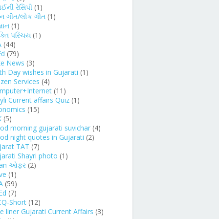
ોઈની રેસિપી
(1)
્ન ગીત/લોક ગીત
(1)
્ઞાન
(1)
ક્તિ પરિચય
(1)
A
(44)
Ed
(79)
ke News
(3)
rth Day wishes in Gujarati
(1)
izen Services
(4)
mputer+Internet
(11)
li Current affairs Quiz
(1)
onomics
(15)
K
(5)
od morning gujarati suvichar
(4)
od night quotes in Gujarati
(2)
jarat TAT
(7)
jarati Shayri photo
(1)
an ઓફર
(2)
ve
(1)
A
(59)
Ed
(7)
Q-Short
(12)
 liner Gujarati Current Affairs
(3)