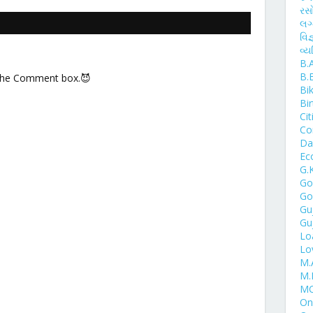
રસ
લગ
વિજ
વ્ય
B.
B.
 the Comment box.😈
Bi
Bi
Cit
Co
Day
Ec
G.
Go
Go
Gu
Gu
Lo
Lo
M.
M.
MC
One