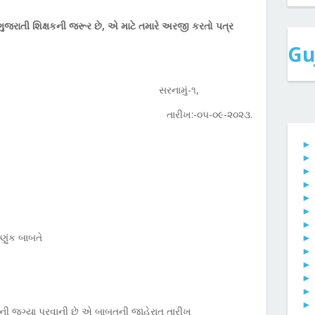
ુજરાતી શિક્ષકની જરૂર છે, એ માટે તમારે અરજી કરતો પત્ર
Gu
સરનામું-૧,
તારીખ:-૦૫-૦૯-૨૦૨૩.
ણુંક બાબતે
ની જગ્યા પૂરવાની છે એ બાબતની જાહેરાત તારીખ