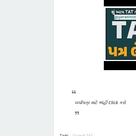
ચર્ચાપત્ર માટે અંહી Click કરો
Tags:
Gujarat TAT