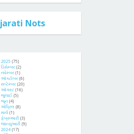
jarati Nots
►
2025
(75)
►
ડિસેમ્બર
(2)
►
નવેમ્બર
(1)
►
ઑક્ટોબર
(6)
►
સપ્ટેમ્બર
(20)
►
ઑગસ્ટ
(16)
►
જુલાઈ
(5)
►
જૂન
(4)
►
એપ્રિલ
(8)
►
માર્ચ
(1)
►
ફેબ્રુઆરી
(3)
►
જાન્યુઆરી
(9)
►
2024
(17)