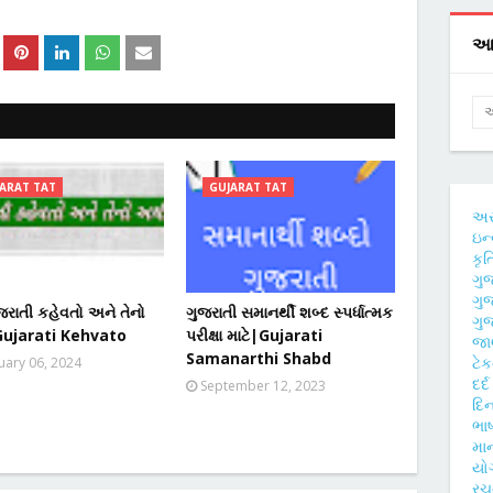
આ 
ARAT TAT
GUJARAT TAT
અ
ઇન્
કૃ
ગુ
ગુ
રાતી કહેવતો અને તેનો
ગુજરાતી સમાનર્થી શબ્દ સ્પર્ધાત્મક
ગુજ
Gujarati Kehvato
પરીક્ષા માટે|Gujarati
જાણ
Samanarthi Shabd
ટે
uary 06, 2024
દર્
September 12, 2023
દિન
ભાષ
મા
યો
ર