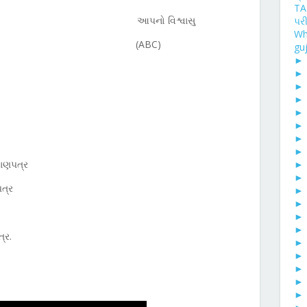
TA
 વિશ્વાસુ
પરીક
Wh
(
ABC
)
guj
રમાણપત્ર
પત્ર
્ર.