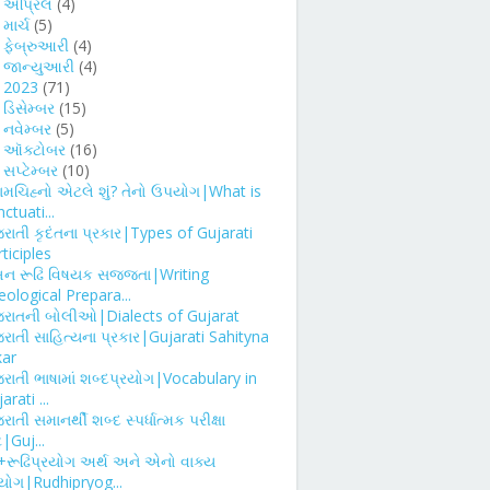
►
એપ્રિલ
(4)
►
માર્ચ
(5)
►
ફેબ્રુઆરી
(4)
►
જાન્યુઆરી
(4)
2023
(71)
►
ડિસેમ્બર
(15)
►
નવેમ્બર
(5)
►
ઑક્ટોબર
(16)
સપ્ટેમ્બર
(10)
રામચિહ્નો એટલે શું? તેનો ઉપયોગ|What is
ctuati...
રાતી કૃદંતના પ્રકાર|Types of Gujarati
ticiples
ખન રૂઢિ વિષયક સજ્જતા|Writing
ological Prepara...
જરાતની બોલીઓ|Dialects of Gujarat
રાતી સાહિત્યના પ્રકાર|Gujarati Sahityna
kar
જરાતી ભાષામાં શબ્દપ્રયોગ|Vocabulary in
arati ...
રાતી સમાનર્થી શબ્દ સ્પર્ધાત્મક પરીક્ષા
ે|Guj...
+રૂઢિપ્રયોગ અર્થ અને એનો વાક્ય
રયોગ|Rudhipryog...