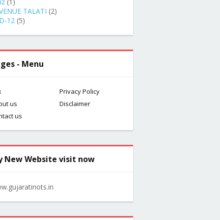
iz
(1)
VENUE TALATI
(2)
D-12
(5)
ges - Menu
મ
Privacy Policy
out us
Disclaimer
ntact us
 New Website visit now
w.gujaratinots.in