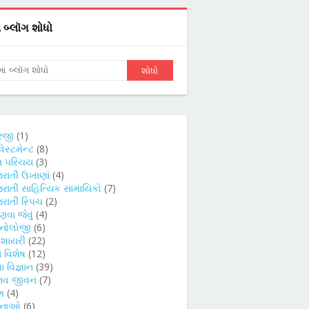
બ્લૉગ શોધો
રજી
(1)
વેસ્ટમેન્ટ
(8)
તિ પરિચય
(3)
જરાતી ઉખાણાં
(4)
જરાતી સાહિત્યિક સામાયિકો
(7)
રાતી સ્પિચ
(2)
વા જેવું
(4)
કનોલોજી
(6)
દ શાયરી
(22)
 વિશેષ
(12)
ા વિજ્ઞાન
(39)
નવ જીવન
(7)
ગ
(4)
ચનાઓ
(6)