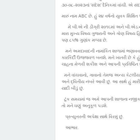
૩૦-૦૮-૨૦૨૩નાં ‘સંદેશ
’
દૈનિકમાં વાંચી. એ સંદ
મારું નામ
ABC
છે. હું ૨૪ વર્ષનો યુવક શિક્ષિત 
મેં બી.એ ની ડીગ્રી ૨૦૧૬માં અને બી.એડ.ની
મારા મુખ્ય વિષય ગુજરાતી અને ગોણ વિષય હિન્દ
પણ ૮૫% ગુણાંક મળ્યા છે.
મને અમદાવાદની નામાંકિત શાળામાં ભણાવવાન
કારકિર્દી ઉજ્જવળ બનશે. મને ખાતરી છે કે હ
ચાહના મેળવી શકીશ અને આપની પ્રતિષ્ઠિત શ
મને વાંચવાનો, ગાવાનો તેમજ અન્ય કેટલીય શિ
અને દ્વિતીય નંબરે આવી છું. આ સાથે હું માર
યાદી બીડું છું.
ટૂંક સમયમાં જ અમે આપની શાળાના નજી
તો મને ઘણું અનુકૂળ પડશે.
પ્રત્યુત્તરની અપેક્ષા સાથે વિરમું છું.
આભાર.