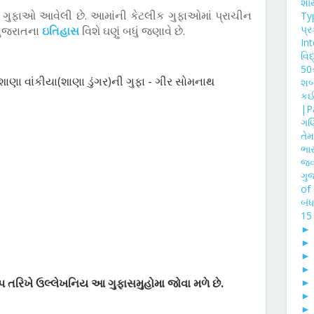
શાય
 ગુફાઓ આવેલી છે. આમાંની કેટલીક ગુફાઓમાં પ્રાચીન
Typ
પ્ર
 ગુજરાતના
ઇતિહાસ
વિશે ઘણું બધું જણાવે છે.
In
વિદ
50
ાણા વાંકીયા(શાણા ડુંગર)ની ગુફા - ગીર સોમનાથ
શબ્
કઈ
|P
ગણિ
તેમ
ભાર
જવ
ગુ
of 
બંધ
15 
પ તરિખે ઉલ્લેખનિય આ ગુફાસમુહોમા જોવા મળે છે.