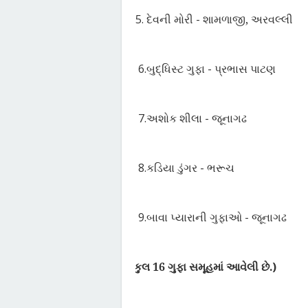
5.
દેવની મોરી - શામળાજી
,
અરવલ્લી
6.
બુદ્ધિસ્ટ ગુફા - પ્રભાસ પાટણ
7.
અશોક શીલા - જૂનાગઢ
8.
કડિયા ડુંગર - ભરૂચ
9.
બાવા પ્યારાની ગુફાઓ - જૂનાગઢ
(
કુલ
16
ગુફા સમૂહમાં આવેલી છે.)
Ø