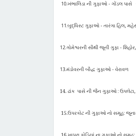
10.
ખંભાલિડા ની ગુફાઓ - ગોંડલ પાસે
11.
બુદ્ધિસ્ટ ગુફાઓ - તારંગા હિલ
,
મહે
12.
ગોમેશ્વરની સૌથી જૂની ગુફા - શિહોર
13.
મંડોવરની બૌદ્ધ ગુફાઓ - વેરાવળ
14.
ઢાંક
પાસે ની જૈન ગુફાઓ : ઉપલેટા
15.
ઉપરકોટ ની ગુફાઓ નો સમૂહ: જૂન
16.
ખાપરા કોડિયાં ના ગુફાઓ નો સમૂહ