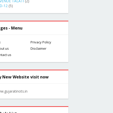
VENUE TALATI
(2)
D-12
(5)
ges - Menu
મ
Privacy Policy
out us
Disclaimer
ntact us
 New Website visit now
w.gujaratinots.in