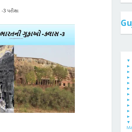
 -
3 પરીક્ષા
Gu
▼
▼
Mat