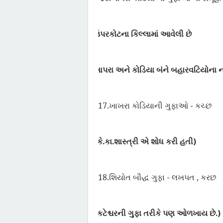
ઉપરકોટના કિલ્લામાં આવેલી છે
Ø
ખાપરા અને કોડિયા બંને બહારવટિયોના ન
Ø
17.
ખાખરા કોડિયાની ગુફાઓ - કચ્છ
(
કે.કા.શાસ્ત્રી એ શોધ કરી હતી)
Ø
18.
શિયોત બૌદ્ધ ગુફા - લખપત
,
કરછ
(
કટેશ્ચરની ગુફા તરીકે પણ ઓળખાય છે.)
Ø