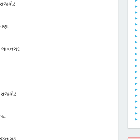
રાજકોટ
સાણા
,
ભાવનગર
,
રાજકોટ
ાગઢ
: જૂનાગઢ