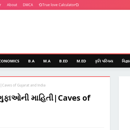
r
About
DMCA
💞True love Calculator💞
CONOMICS
B.A
M.A
B.ED
M.ED
કૃતિ પરિચય
વિજ્ઞ
|Caves of Gujarat and India
ગુફાઓની માહિતી|Caves of