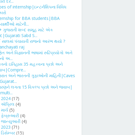
રી દર...
es of internship|ઇન્ટર્નશિપના વિવિધ
કારો
ternship for BBA students|BBA
્યાર્થીઓ માટેની...
+ ગુજરાતી શબ્દ સમૂહ માટે એક
દ|Gujarati Sabd S...
 સાલમાં પંચાયતી રાજનો આરંભ થયો ?
anchayati raj
ત અને વિજ્ઞાનની ભાષામાં રુઢિપ્રયોગો અને
નો અ...
તનો ઇતિહાસ 35 મહત્ત્વના પ્રશ્નો અને
ાબ|Compre...
જરાત અને ભારતની ગુફાઓની માહિતી|Caves
Gujarat...
ારણને લગતા 15 વિકલ્પ પ્રશ્નો અને જવાબ|
multi...
►
2024
(17)
►
એપ્રિલ
(4)
►
માર્ચ
(5)
►
ફેબ્રુઆરી
(4)
►
જાન્યુઆરી
(4)
►
2023
(71)
►
ડિસેમ્બર
(15)