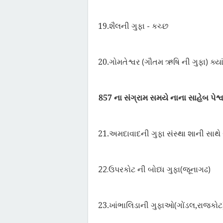
19.
શૈલની ગુફા - કચ્છ
20.
ગોમતેશ્વર (ગૌતમ ઋષિ ની ગુફા) ક્ય
1857
ના સંગ્રામ સમયે નાના સાહેબ પેશ્વ
Ø
21.
અમદાવાદની ગુફા સંસ્થા શાની સાથે
22.
ઉપરકોટ ની બોધ્ધ ગુફા(જૂનાગઢ)
23.
ખાંભાલિડાની ગુફાઓ(ગોંડલ
,
રાજકોટ