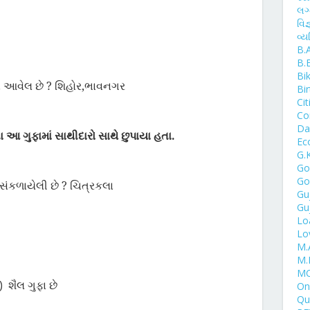
લગ
વિજ
વ્ય
B.
B.
Bi
ાં આવેલ છે
?
શિહોર
,
ભાવનગર
Bi
Cit
Co
Day
ા આ ગુફામાં સાથીદારો સાથે છુપાયા હતા.
Ec
G.
Go
Go
 સંકળાયેલી છે
?
ચિત્રકલા
Gu
Gu
Lo
Lo
M.
M.
MC
)
શૈલ ગુફા છે
One
Qu