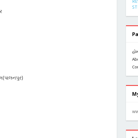
RE
ST
ર
Pa
હો
Ab
Co
ંગ(પાલનપુર)
My
ww