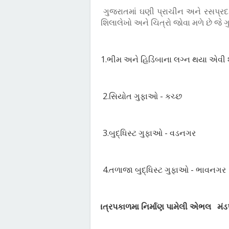
ગુજરાતમાં ઘણી પ્રાચીન અને રસપ્રદ
શિલાલેખો અને ચિત્રો જોવા મળે છે જે
1.
ભીમ અને હિડિંબાના લગ્ન થયા એવી શ
2.
સિયોત ગુફાઓ - કચ્છ
3.
બુદ્ધિસ્ટ ગુફાઓ - વડનગર
4.
તળાજા બુદ્ધિસ્ટ ગુફાઓ - ભાવનગર
ક્ષત્રપકાળમા નિર્માણ પામેલી એભલ
મંડ
Ø