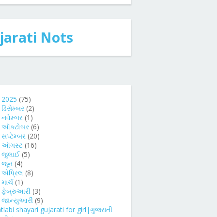
jarati Nots
2025
(75)
►
ડિસેમ્બર
(2)
►
નવેમ્બર
(1)
►
ઑક્ટોબર
(6)
►
સપ્ટેમ્બર
(20)
►
ઑગસ્ટ
(16)
►
જુલાઈ
(5)
►
જૂન
(4)
►
એપ્રિલ
(8)
►
માર્ચ
(1)
►
ફેબ્રુઆરી
(3)
જાન્યુઆરી
(9)
labi shayari gujarati for girl|ગુજરાતી