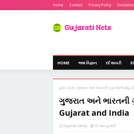
Home
Contact
Privacy Policy
Disclaime
HOME
ભાષા વિજ્ઞાન
દર્દ શાયરી
E
હોમ
G.K
ગુજરાત અને ભારતની ગુફાઓની માહિતી
ગુજરાત અને ભારતની 
Gujarat and India
Gujarati Sahity
15 જાન્યુઆરી