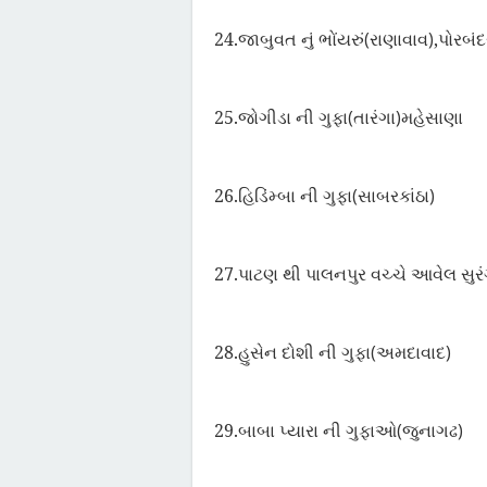
24.
જાબુવત નું ભોંયરું(રાણાવાવ)
,
પોરબંદ
25.
જોગીડા ની ગુફા(તારંગા)મહેસાણા
26.
હિડિંમ્બા ની ગુફા(સાબરકાંઠા)
27.
પાટણ થી પાલનપુર વચ્ચે આવેલ સુર
28.
હુસેન દોશી ની ગુફા(અમદાવાદ)
29.
બાબા પ્યારા ની ગુફાઓ(જુનાગઢ)