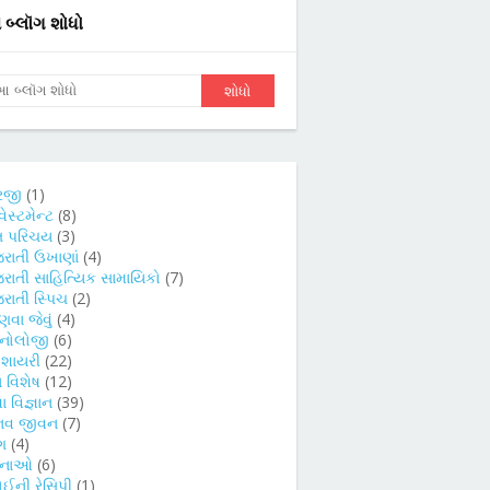
બ્લૉગ શોધો
રજી
(1)
વેસ્ટમેન્ટ
(8)
તિ પરિચય
(3)
જરાતી ઉખાણાં
(4)
જરાતી સાહિત્યિક સામાયિકો
(7)
રાતી સ્પિચ
(2)
વા જેવું
(4)
કનોલોજી
(6)
દ શાયરી
(22)
 વિશેષ
(12)
ા વિજ્ઞાન
(39)
નવ જીવન
(7)
ગ
(4)
ચનાઓ
(6)
ોઈની રેસિપી
(1)