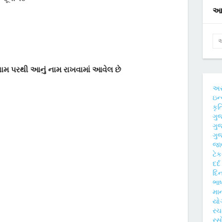
આ 
ામ પરથી આનું નામ રાખવામાં આવેલ છે
અ
ઇન્
કૃ
ગુ
ગુ
ગુજ
જાણ
ટે
દર્
દિન
ભાષ
મા
યો
ર
રસ