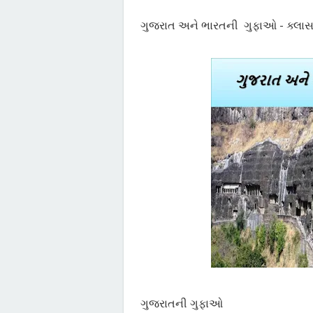
ગુજરાત અને ભારતની ગુફાઓ - ક્લાસ
ગુજરાતની ગુફાઓ