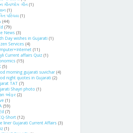
્ન ગીત/લોક ગીત
(1)
્ઞાન
(1)
ક્તિ પરિચય
(1)
A
(44)
Ed
(79)
ke News
(3)
rth Day wishes in Gujarati
(1)
izen Services
(4)
mputer+Internet
(11)
li Current affairs Quiz
(1)
onomics
(15)
K
(5)
od morning gujarati suvichar
(4)
od night quotes in Gujarati
(2)
jarat TAT
(7)
jarati Shayri photo
(1)
an ઓફર
(2)
ve
(1)
A
(59)
Ed
(7)
Q-Short
(12)
 liner Gujarati Current Affairs
(3)
iz
(1)