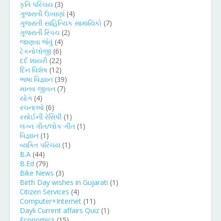
કૃતિ પરિચય
(3)
ગુજરાતી ઉખાણાં
(4)
ગુજરાતી સાહિત્યિક સામાયિકો
(7)
ગુજરાતી સ્પિચ
(2)
જાણવા જેવું
(4)
ટેકનોલોજી
(6)
દર્દ શાયરી
(22)
દિન વિશેષ
(12)
ભાષા વિજ્ઞાન
(39)
માનવ જીવન
(7)
યોગ
(4)
રચનાઓ
(6)
રસોઈની રેસિપી
(1)
લગ્ન ગીત/લોક ગીત
(1)
વિજ્ઞાન
(1)
વ્યક્તિ પરિચય
(1)
B.A
(44)
B.Ed
(79)
Bike News
(3)
Birth Day wishes in Gujarati
(1)
Citizen Services
(4)
Computer+Internet
(11)
Dayli Current affairs Quiz
(1)
Economics
(15)