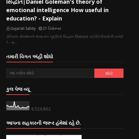
સિદ્ધાંત|Daniel Goleman's theory of
emotional intelligence How useful in
education? - Explain
Gujarati Sahity
21 ડિસેમ્બર
ડેનિયલ ગોલમેનનો ભાવાત્મક બુદ્ધિનો સિદ્ધાંત શિક્ષણમાં કઈરીતે ઉપયોગી બનેછે
? – સ…
તમારી વિગત અંહી શોધો
કુલ પેજ વ્યૂ
4,524,802
આપના સહકારની જરૂર હંમેશાં રહે છે.