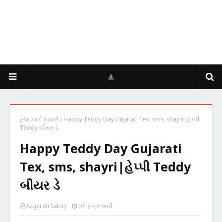
હોમ
દર્દ શાયરી
Happy Teddy Day Gujarati Tex, sms, shayri|હેપ્પી
Teddy બીયર ડે
Happy Teddy Day Gujarati
Tex, sms, shayri|હેપ્પી Teddy
બીયર ડે
Gujarati Sahity
07 ફેબ્રુઆરી