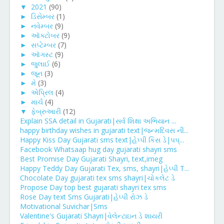
▼
2021
(90)
►
ડિસેમ્બર
(1)
►
નવેમ્બર
(9)
►
ઑક્ટોબર
(9)
►
સપ્ટેમ્બર
(7)
►
ઑગસ્ટ
(9)
►
જુલાઈ
(6)
►
જૂન
(3)
►
મે
(3)
►
એપ્રિલ
(4)
►
માર્ચ
(4)
▼
ફેબ્રુઆરી
(12)
Explain SSA detail in Gujarati|સર્વ શિક્ષા અભિયાન ...
happy birthday wishes in gujarati text|જન્મદિવસ ની...
Happy Kiss Day Gujarati sms text|હેપ્પી કિસ ડે|પપ્...
Facebook Whatsaap hug day gujarati shayri sms
Best Promise Day Gujarati Shayri, text,imeg
Happy Teddy Day Gujarati Tex, sms, shayri|હેપ્પી T...
Chocolate Day gujarati tex sms shayri|ચોકલેટ ડે
Propose Day top best gujarati shayri tex sms
Rose Day text Sms Gujarati|હેપ્પી રોઝ ડે
Motivational Suvichar|Sms
Valentine's Gujarati Shayri|વેલેન્ટાઇન ડે શાયરી