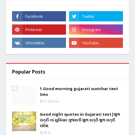
Popular Posts
1.Good morning gujarati suvichar text
Sms
11 ડિસેમ્બર
Good night quotes in Gujarati text|શુભ
રાત્રી ના સુવિચાર ગુજરાતી શુભ રાત્રી શુભ રાત્રી
સંદેશ
30 મે