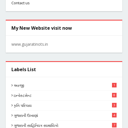
Contact us
My New Website visit now
www.gujaratinots.in
Labels List
અરજી
1
ઇન્વેસ્ટમેન્ટ
8
કૃતિ પરિચય
3
ગુજરાતી ઉખાણાં
4
ગુજરાતી સાહિત્યિક સામાયિકો
7