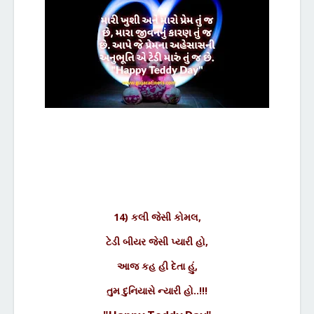
14) કલી જેસી કોમલ,
ટેડી બીયર જેસી પ્યારી હો,
આજ કહ હી દેતા હું,
તુમ દુનિયાસે ન્યારી હો..!!!