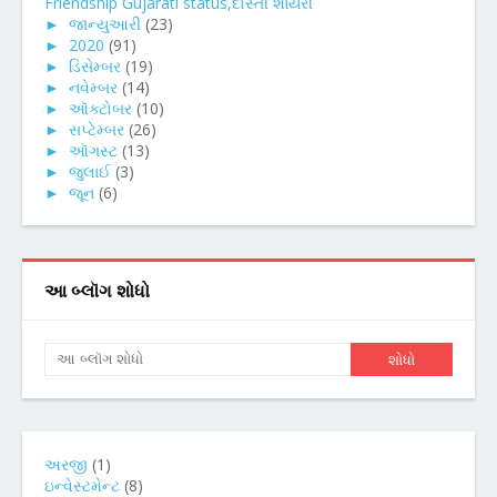
Friendship Gujarati status,દોસ્તી શાયરી
►
જાન્યુઆરી
(23)
►
2020
(91)
►
ડિસેમ્બર
(19)
►
નવેમ્બર
(14)
►
ઑક્ટોબર
(10)
►
સપ્ટેમ્બર
(26)
►
ઑગસ્ટ
(13)
►
જુલાઈ
(3)
►
જૂન
(6)
આ બ્લૉગ શોધો
અરજી
(1)
ઇન્વેસ્ટમેન્ટ
(8)