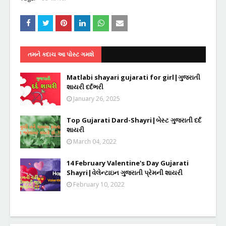
તમને કદાચ આ પોસ્ટ ગમશે
Matlabi shayari gujarati for girl|ગુજરાતી
શાયરી દર્દભરી
January 26, 2025
Top Gujarati Dard-Shayri|બેસ્ટ ગુજરાતી દર્દ
શાયરી
March 04, 2022
14 February Valentine's Day Gujarati
Shayri|વેલેન્ટાઇન ગુજરાતી પ્રેમની શાયરી
February 10, 2022