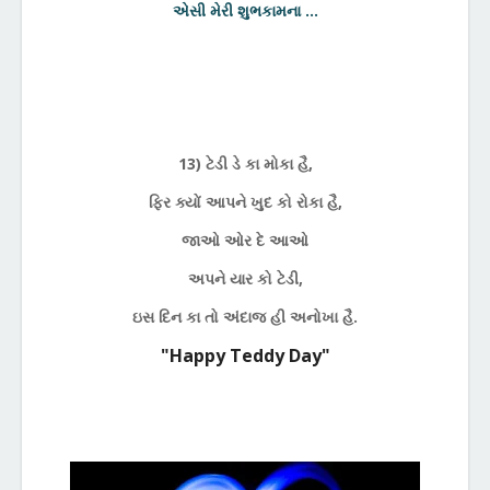
એસી મેરી શુભકામના ...
13) ટેડી ડે કા મોકા હૈ,
ફિર ક્યોં આપને ખુદ કો રોકા હૈ,
જાઓ ઓર દે આઓ
અપને યાર કો ટેડી,
ઇસ દિન કા તો અંદાજ હી અનોખા હૈ.
"Happy Teddy Day"