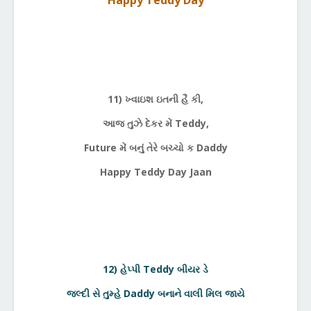
"Happy Teddy Day"
11) ખ્વાઇશ ઇતની હૈ કી,
આજ તુઝે દેકર મેં Teddy,
Future મેં બનું તેરે બચ્ચો ક Daddy
Happy Teddy Day Jaan
12) હેપ્પી Teddy બીયર ડે
જલ્દી સે તુમ્હે Daddy બનાને વાલી મિલ જાયે