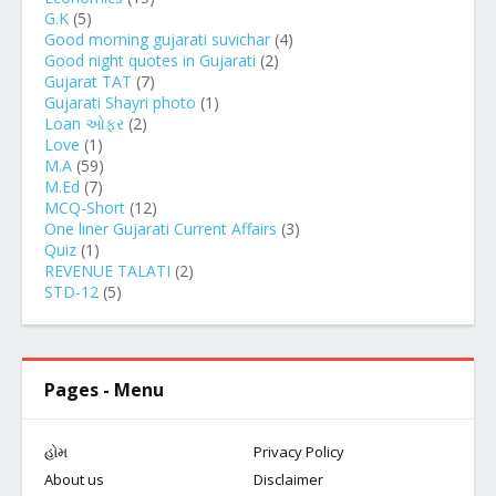
G.K
(5)
Good morning gujarati suvichar
(4)
Good night quotes in Gujarati
(2)
Gujarat TAT
(7)
Gujarati Shayri photo
(1)
Loan ઓફર
(2)
Love
(1)
M.A
(59)
M.Ed
(7)
MCQ-Short
(12)
One liner Gujarati Current Affairs
(3)
Quiz
(1)
REVENUE TALATI
(2)
STD-12
(5)
Pages - Menu
હોમ
Privacy Policy
About us
Disclaimer