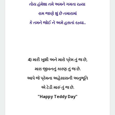
તોય હંમેશા તમે અમને ગમતા રહ્યા
રામ જાણે શું છે તમારામાં
કે તમને જોઈ ને અમે હસતાં રહ્યા..
4) મારી ખુશી અને મારો પ્રેમ તું જ છે
,
મારા જીવનનું કારણ તું જ છે.
આપે જે પ્રેમના અહેસાસની અનુભૂતિ
એ ટેડી મારું તું જ છે.
"Happy Teddy Day"