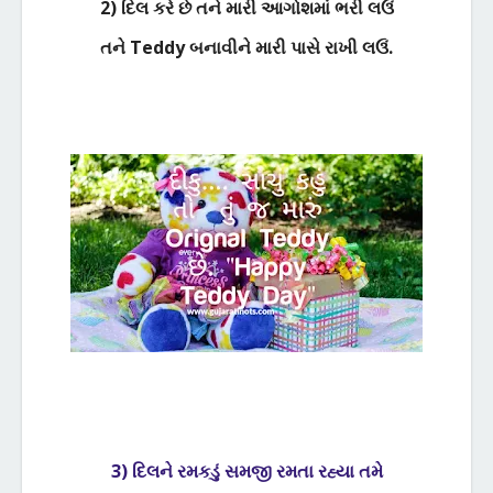
2) દિલ કરે છે તને મારી આગોશમાં ભરી લઉં
તને
Teddy
બનાવીને મારી પાસે રાખી લઉં.
3) દિલને રમકડું સમજી રમતા રહ્યા તમે