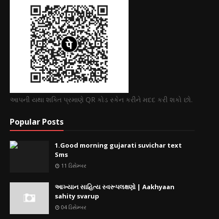
આપની યથા શક્તિ પ્રમાણે QR કોડ સ્કેન કરીને મદદ કરી શકો છો.
Popular Posts
1.Good morning gujarati suvichar text
Sms
11 ડિસેમ્બર
આખ્યાન સાહિત્ય સ્વરૂપલક્ષણો | Aakhyaan
sahity svarup
04 ડિસેમ્બર