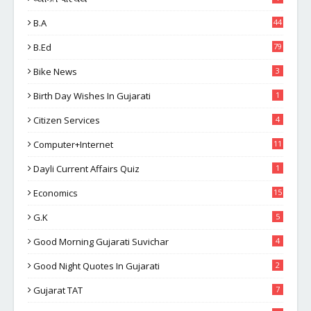
B.A
44
B.Ed
79
Bike News
3
Birth Day Wishes In Gujarati
1
Citizen Services
4
Computer+Internet
11
Dayli Current Affairs Quiz
1
Economics
15
G.K
5
Good Morning Gujarati Suvichar
4
Good Night Quotes In Gujarati
2
Gujarat TAT
7