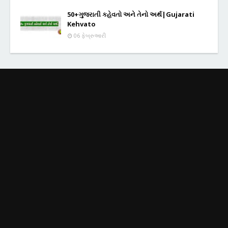
50+ગુજરાતી કહેવતો અને તેનો અર્થ|Gujarati
Kehvato
06 ફેબ્રુઆરી