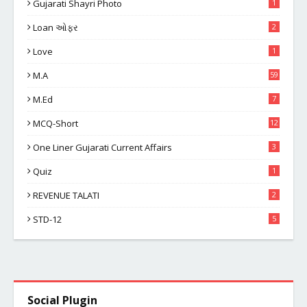
Gujarati Shayri Photo
1
Loan ઓફર
2
Love
1
M.A
59
M.Ed
7
MCQ-Short
12
One Liner Gujarati Current Affairs
3
Quiz
1
REVENUE TALATI
2
STD-12
5
Social Plugin