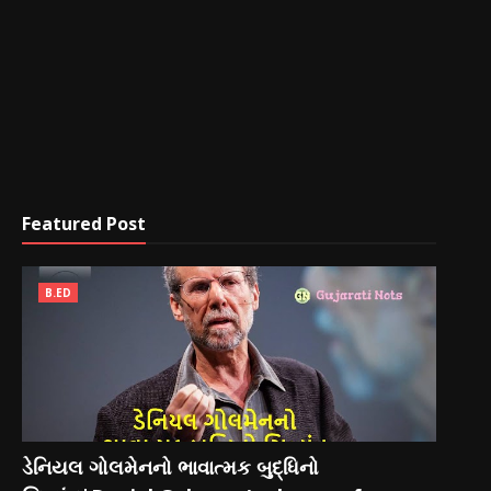
Featured Post
B.ED
ડેનિયલ ગોલમેનનો ભાવાત્મક બુદ્ધિનો