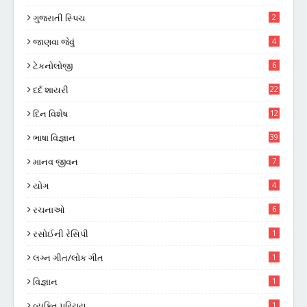
ગુજરાતી સ્પિચ
2
જાણવા જેવું
4
ટેકનોલોજી
6
દર્દ શાયરી
22
દિન વિશેષ
12
ભાષા વિજ્ઞાન
39
માનવ જીવન
7
યોગ
4
રચનાઓ
6
રસોઈની રેસિપી
1
લગ્ન ગીત/લોક ગીત
1
વિજ્ઞાન
1
વ્યક્તિ પરિચય
1