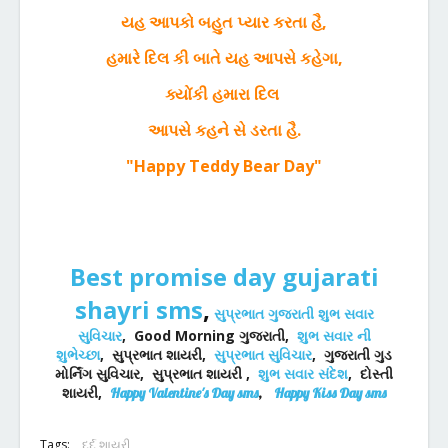
યહ આપકો બહુત પ્યાર કરતા હૈ,
હમારે દિલ કી બાતે યહ આપસે કહેગા,
ક્યોંકી હમારા દિલ
આપસે કહને સે ડરતા હૈ.
"Happy Teddy Bear Day"
B
est promise day gujarati
shayri sms
,
સુપ્રભાત ગુજરાતી શુભ સવાર
સુવિચાર
,
Good Morning ગુજરાતી,
શુભ સવાર ની
શુભેચ્છા
,
સુપ્રભાત શાયરી,
સુપ્રભાત સુવિચાર
,
ગુજરાતી ગુડ
મોર્નિંગ સુવિચાર,
સુપ્રભાત શાયરી ,
શુભ સવાર સંદેશ
, દોસ્તી
શાયરી,
Happy Valentine's Day sms
,
Happy Kiss Day sms
Tags:
દર્દ શાયરી