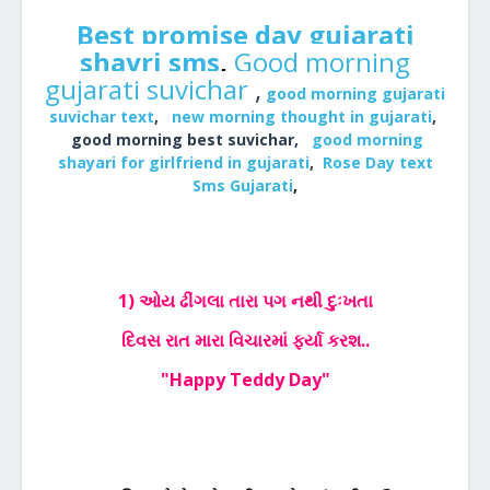
B
est promise day gujarati
shayri sms
,
Good morning
gujarati suvichar
,
good morning gujarati
suvichar text
,
new morning thought in gujarati
,
good morning best suvichar,
good morning
shayari for girlfriend in gujarati
,
Rose Day text
Sms Gujarati
,
1) ઓય ઢીંગલા તારા પગ નથી દુઃખતા
દિવસ રાત મારા વિચારમાં ફર્યા કરશ..
"Happy Teddy Day"