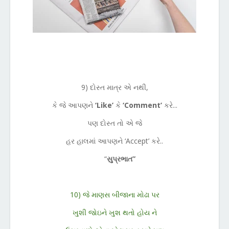
9) દોસ્ત માત્ર એ નથી,
કે જે આપણને
‘Like’
કે
‘Comment’
કરે...
પણ દોસ્ત તો એ જે
હર હાલમાં આપણને ‘Accept’ કરે..
“
સુપ્રભાત”
10) જે માણસ બીજાના મોઢા પર
ખુશી જોઇને ખુશ થતો હોય ને