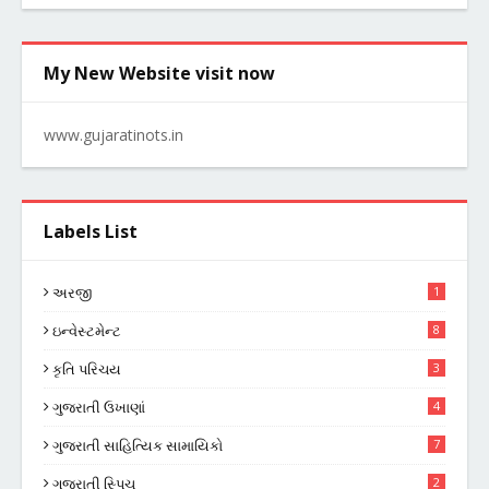
My New Website visit now
www.gujaratinots.in
Labels List
અરજી
1
ઇન્વેસ્ટમેન્ટ
8
કૃતિ પરિચય
3
ગુજરાતી ઉખાણાં
4
ગુજરાતી સાહિત્યિક સામાયિકો
7
ગુજરાતી સ્પિચ
2