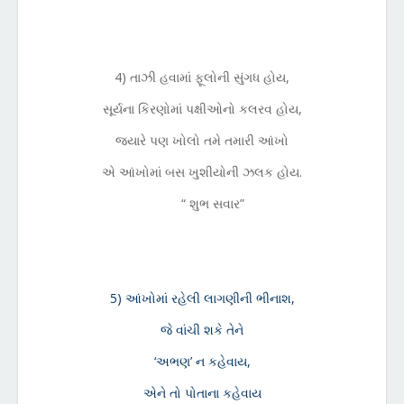
4) તાઝી હવામાં ફૂલોની સુંગધ હોય,
સૂર્યના કિરણોમાં પક્ષીઓનો કલરવ હોય,
જયારે પણ ખોલો તમે તમારી આંખો
એ આંખોમાં બસ ખુશીયોની ઝલક હોય.
“ શુભ સવાર”
5) આંખોમાં રહેલી લાગણીની ભીનાશ,
જે વાંચી શકે તેને
‘અભણ’ ન કહેવાય,
એને તો પોતાના કહેવાય