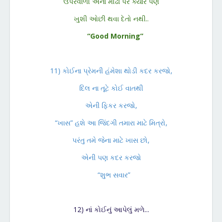
ઉપરવાળો એના મોઢા પર ક્યારે પણ
ખુશી ઓછી થવા દેતો નથી..
“Good Morning”
11) કોઈના પ્રેમની હંમેશા થોડી કદર કરજો,
દિલ ના તૂટે કોઈ વાતથી
એની ફિકર કરજો,
“ખાસ” હશે આ જિંદગી તમારા માટે મિત્રો,
પરંતુ તમે જેના માટે ખાસ છો,
એની પણ કદર કરજો
“શુભ સવાર”
12) નાં કોઈનું આપેલું મળે...