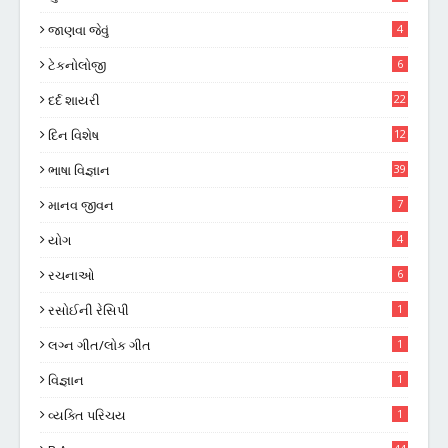
જાણવા જેવું
4
ટેકનોલોજી
6
દર્દ શાયરી
22
દિન વિશેષ
12
ભાષા વિજ્ઞાન
39
માનવ જીવન
7
યોગ
4
રચનાઓ
6
રસોઈની રેસિપી
1
લગ્ન ગીત/લોક ગીત
1
વિજ્ઞાન
1
વ્યક્તિ પરિચય
1