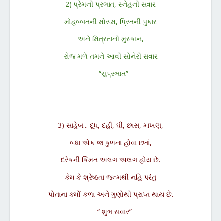
2) પ્રેમની પ્રભાત, સ્નેહની સવાર
મોહબ્બતની મોસમ, પ્રિતની પુકાર
અને મિત્રતાની મુસ્કાન,
રોજ મળે તમને આવી સોનેરી સવાર
“સુપ્રભાત”
3) સાહેબ... દૂધ, દહીં, ઘી, છાસ, માખણ,
બધા એક જ કુળના હોવા છતાં,
દરેકની કિંમત અલગ અલગ હોય છે.
કેમ કે શ્રેષ્ઠતા જન્મથી નહિ પરંતુ
પોતાના કર્મો કળા અને ગુણોથી પ્રાપ્ત થાય છે.
“ શુભ સવાર”