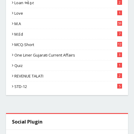
Loan ઓફર
2
Love
1
M.A
59
M.Ed
7
MCQ-Short
12
One Liner Gujarati Current Affairs
3
Quiz
1
REVENUE TALATI
2
STD-12
5
Social Plugin