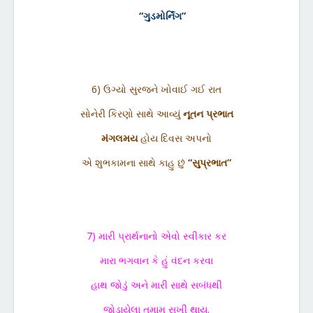
“ગુડમોર્નિંગ”
6) ઉગ્યો સુરજને ખોવાઈ ગઈ રાત
સોનેરી કિરણો સાથે આવ્યું
નૂતન પ્રભાત
મંગલમય
હોય દિવસ અપનો
એ શુભકામના સાથે કાહુ છું
“સુપ્રભાત”
7) મારી પ્રાર્થનાનો એવો સ્વીકાર કર
મારા ભગવાન કે હું વંદન કરવા
હાથ જોડું અને મારી સાથે સબંધથી
જોડાયેલા તમામ સુખી થાય.