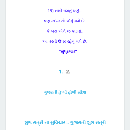
19) નથી ગમતું ઘણું....
પણ કઈક તો એવું ગમે છે..
કે બસ એને જ કારણે...
આ ધરતી ઉપર રહેવું ગમે છે..
“સુપ્રભાત”
1.
2.
ગુજરાતી હેપ્પી હોળી સંદેશ
શુભ રાત્રી ના સુવિચાર
..
ગુજરાતી શુભ રાત્રી