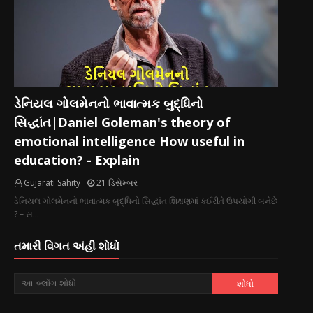
ડેનિયલ ગોલમેનનો ભાવાત્મક બુદ્ધિનો
સિદ્ધાંત|Daniel Goleman's theory of
emotional intelligence How useful in
education? - Explain
Gujarati Sahity
21 ડિસેમ્બર
ડેનિયલ ગોલમેનનો ભાવાત્મક બુદ્ધિનો સિદ્ધાંત શિક્ષણમાં કઈરીતે ઉપયોગી બનેછે
? – સ…
તમારી વિગત અંહી શોધો