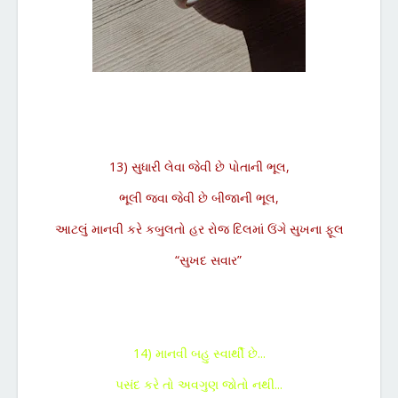
13) સુધારી લેવા જેવી છે પોતાની ભૂલ,
ભૂલી જવા જેવી છે બીજાની ભૂલ,
આટલું માનવી કરે કબુલતો હર રોજ દિલમાં ઉંગે સુખના ફૂલ
“સુખદ સવાર”
14) માનવી બહુ સ્વાર્થી છે...
પસંદ કરે તો અવગુણ જોતો નથી...