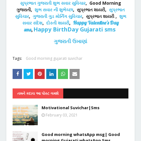
સુપ્રભાત ગુજરાતી શુભ સવાર સુવિચાર
,
Good Morning
ગુજરાતી,
શુભ સવાર ની શુભેચ્છા
,
સુપ્રભાત શાયરી,
સુપ્રભાત
સુવિચાર
,
ગુજરાતી ગુડ મોર્નિંગ સુવિચાર
,
સુપ્રભાત શાયરી ,
શુભ
Happy Valentine's Day
સવાર સંદેશ
,
દોસ્તી શાયરી
,
Happy BirthDay Gujarati sms
sms
,
ગુજરાતી ઉખાણાં
Tags:
Good morning gujarati suvichar
તમને કદાચ આ પોસ્ટ ગમશે
Motivational Suvichar|Sms
February 03, 2021
Good morning whatsApp msg| Good
morning Gujarati whatsApp Sms