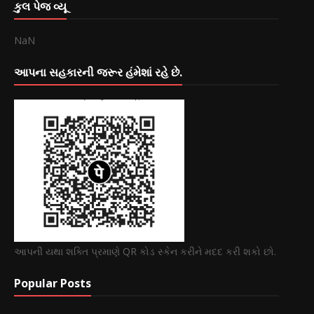
કુલ પેજ વ્યૂ
NaN
આપના સહકારની જરૂર હંમેશાં રહે છે.
આપની યથા શક્તિ પ્રમાણે QR કોડ સ્કેન કરીને મદદ કરી શકો છો.
Popular Posts