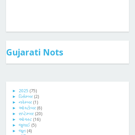
Gujarati Nots
►
2025
(75)
►
ડિસેમ્બર
(2)
►
નવેમ્બર
(1)
►
ઑક્ટોબર
(6)
►
સપ્ટેમ્બર
(20)
►
ઑગસ્ટ
(16)
►
જુલાઈ
(5)
►
જૂન
(4)