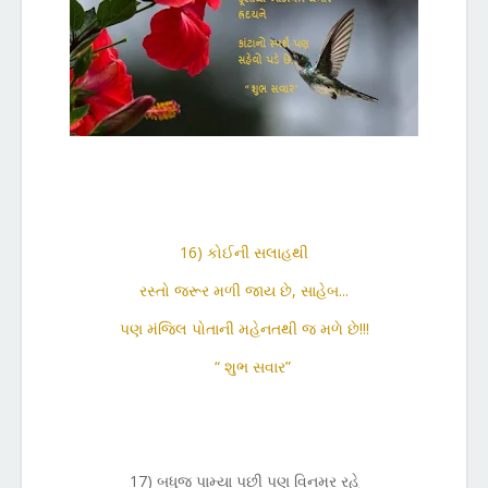
16) કોઈની સલાહથી
રસ્તો જરૂર મળી જાય છે, સાહેબ...
પણ મંજિલ પોતાની મહેનતથી જ મળે છે!!!
“ શુભ સવાર”
17) બધુજ પામ્યા પછી પણ વિનમ્ર રહે