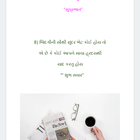
“સુપ્રભાત”
8) જિંદગીની સૌથી સુંદર ભેટ કોઈ હોય તો
એ છે કે કોઈ આપને સાચા હ્રદયથી
યાદ કરતુ હોય
““ શુભ સવાર”