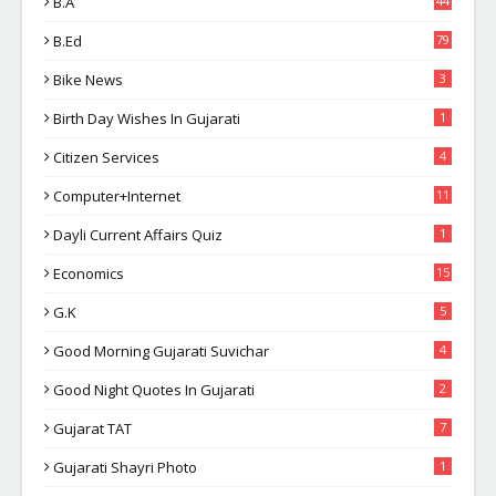
B.A
44
B.Ed
79
Bike News
3
Birth Day Wishes In Gujarati
1
Citizen Services
4
Computer+Internet
11
Dayli Current Affairs Quiz
1
Economics
15
G.K
5
Good Morning Gujarati Suvichar
4
Good Night Quotes In Gujarati
2
Gujarat TAT
7
Gujarati Shayri Photo
1