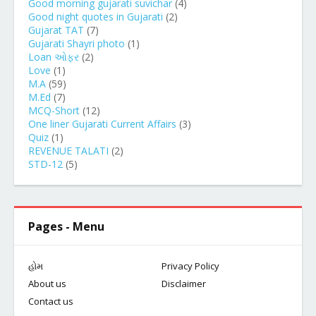
Good morning gujarati suvichar
(4)
Good night quotes in Gujarati
(2)
Gujarat TAT
(7)
Gujarati Shayri photo
(1)
Loan ઓફર
(2)
Love
(1)
M.A
(59)
M.Ed
(7)
MCQ-Short
(12)
One liner Gujarati Current Affairs
(3)
Quiz
(1)
REVENUE TALATI
(2)
STD-12
(5)
Pages - Menu
હોમ
Privacy Policy
About us
Disclaimer
Contact us