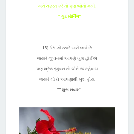
અને નફરત કરે તો ગુણ જોતો નથી..
“ ગુડ મોર્નિંગ”
15) જિંદગી ત્યારે સારી લાગે છે
જ્યારે જીવનમાં આપણે ખુશ હોઈએ
પણ શ્રેષ્ઠ જીવન તો એને જ કહેવાય
જ્યારે લોકો આપણાથી ખુશ હોય.
““ શુભ સવાર”