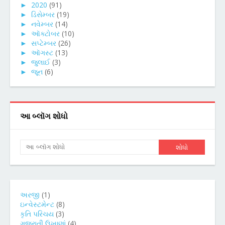
►
2020
(91)
►
ડિસેમ્બર
(19)
►
નવેમ્બર
(14)
►
ઑક્ટોબર
(10)
►
સપ્ટેમ્બર
(26)
►
ઑગસ્ટ
(13)
►
જુલાઈ
(3)
►
જૂન
(6)
આ બ્લૉગ શોધો
અરજી
(1)
ઇન્વેસ્ટમેન્ટ
(8)
કૃતિ પરિચય
(3)
ગુજરાતી ઉખાણાં
(4)