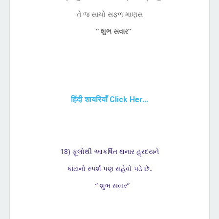
તે જ સાચો સફળ માણસ
“ શુભ સવાર”
हिंदी
शायरियाँ Click Her...
18) ફૂલોથી આકર્ષિત થનાર હ્રદયને
કાંટાનો સ્પર્શ પણ સહેવો પડે છે..
“ શુભ સવાર”