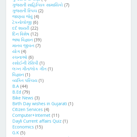
ગુજરાતી સાહિત્યિક સામાયિકો
(7)
ગુજરાતી સ્પિચ
(2)
જાણવા જેવું
(4)
ટેકનોલોજી
(6)
દર્દ શાયરી
(22)
દિન વિશેષ
(12)
ભાષા વિજ્ઞાન
(39)
માનવ જીવન
(7)
યોગ
(4)
રચનાઓ
(6)
રસોઈની રેસિપી
(1)
લગ્ન ગીત/લોક ગીત
(1)
વિજ્ઞાન
(1)
વ્યક્તિ પરિચય
(1)
B.A
(44)
B.Ed
(79)
Bike News
(3)
Birth Day wishes in Gujarati
(1)
Citizen Services
(4)
Computer+Internet
(11)
Dayli Current affairs Quiz
(1)
Economics
(15)
G.K
(5)