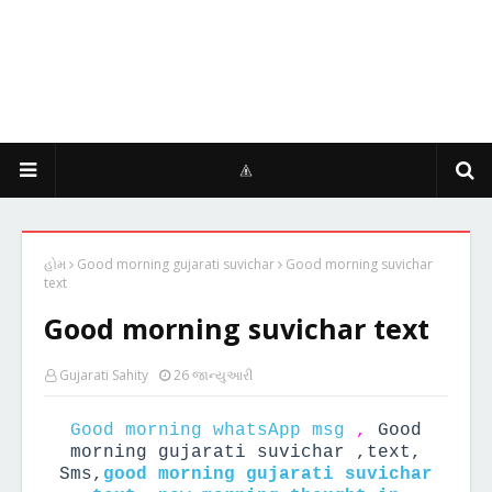
હોમ
Good morning gujarati suvichar
Good morning suvichar
text
Good morning suvichar text
Gujarati Sahity
26 જાન્યુઆરી
Good morning whatsApp msg
,
Good
morning gujarati suvichar ,text,
Sms,
good morning gujarati suvichar