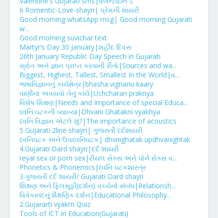
Valentine's Gujarati sms|વેલેન્ટાઇન ડે
6 Romentic-Love-shayri| પ્રેમની શાયરી
Good morning whatsApp msg| Good morning Gujarati
w...
Good morning suvichar text
Martyr’s Day 30 January|શહીદ દિવસ
26th January Republic Day Speech in Gujarati
સ્રોત અને જ્ઞાન પ્રાપ્ત કરવાની રીતો|Sources and wa...
Biggest, Highest, Tallest, Smallest In the World|વ...
ભાષાવિજ્ઞાનનું કાર્યક્ષેત્ર|bhasha vignanu kaary
વાણીના અવયવો તેનું કાર્ય|Uchcharan prakriya
વિશેષ શિક્ષણ|Needs and Importance of special Educa...
ધ્વનિ ઘટકની વ્યાખ્યા|Dhvani Ghatakni vyakhya
ધ્વનિ વિજ્ઞાન એટલે શું?|The importance of acoustics
5 Gujarati 2line shayri| ગુજરાતી દર્દશાયરી
ધ્વનિઘટક અને ઉપધ્વનિઘટક| dhvnighatak updhvanightak
4.Gujarati Dard shayri|દર્દ શાયરી
reyal sex or porn sex|રીયલ સેક્સ અને પોર્ન સેક્સ વ...
Phonetics & Phonemics|ધ્વનિ ઘટકશાસ્ત્ર
3.ગુજરાતી દર્દ શાયરી/ Gujarati Dard shayri
શિક્ષણ અને ફિલસૂફી(દર્શન) વચ્ચેનો સંબંધ|Relationsh...
વિવેકાનંદનું શૈક્ષણિક દર્શન|Educational Philosophy...
2.Gujararti vyakrn Quiz
Tools of ICT in Education(Gujarati)