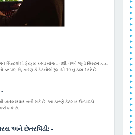
સિસ્ટમોમાં ફેરફાર કરવા માંગતા નથી. તેઓ જૂની સિસ્ટમ દ્વારા
વવાનો ડર પણ છે, કારણ કે ટેકનોલોજી થી 10 નુ કામ 1કરે છે.
 -
ી વ્ય
સનકારક
બની શકે છે. આ કારણે કેટલાક ઉત્પાદકો
રી શકે છે.
રસ અને છેતરપિંડી: -