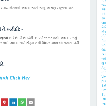
IC
જણા
ુ સમય વિતાવવો અથવા રમતો રમવું એ પણ સ્થૂળતા અને
એક
Int
સમા
લાક
વિ
તે ખરીદી: -
વિચા
વી
ક્રમો
લઈએ છીએ જેની આપણે જરૂર નથી. અથવા કહ્યું
Ra
ષક
નથી અથવા સારી
નોટ્સ
નથી.
શિક્ષક
અધવચ્ચે ક્લાસ છોડી
So
ઉદ્
Gi
બધ
શું
રે.
Ag
(C
Vi
indi Click Her
pu
1.
Sm
Tea
Dh
આખ