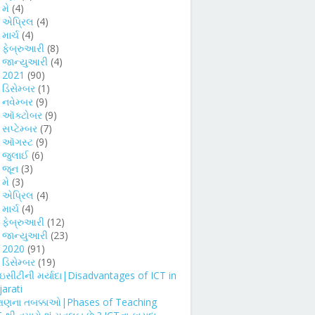
►
મે
(4)
►
એપ્રિલ
(4)
►
માર્ચ
(4)
►
ફેબ્રુઆરી
(8)
►
જાન્યુઆરી
(4)
►
2021
(90)
►
ડિસેમ્બર
(1)
►
નવેમ્બર
(9)
►
ઑક્ટોબર
(9)
►
સપ્ટેમ્બર
(7)
►
ઑગસ્ટ
(9)
►
જુલાઈ
(6)
►
જૂન
(3)
►
મે
(3)
►
એપ્રિલ
(4)
►
માર્ચ
(4)
►
ફેબ્રુઆરી
(12)
►
જાન્યુઆરી
(23)
2020
(91)
ડિસેમ્બર
(19)
સીટીની મર્યાદા|Disadvantages of ICT in
jarati
ક્ષણના તબક્કાઓ|Phases of Teaching