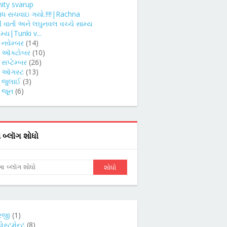
hity svarup
બધ સચવાઇ ગયો.!!!!|Rachna
કી વાર્તા અને લઘુનવલ વચ્ચે સામ્ય
મ્ય|Tunki v...
►
નવેમ્બર
(14)
►
ઑક્ટોબર
(10)
►
સપ્ટેમ્બર
(26)
►
ઑગસ્ટ
(13)
►
જુલાઈ
(3)
►
જૂન
(6)
બ્લૉગ શોધો
રજી
(1)
વેસ્ટમેન્ટ
(8)