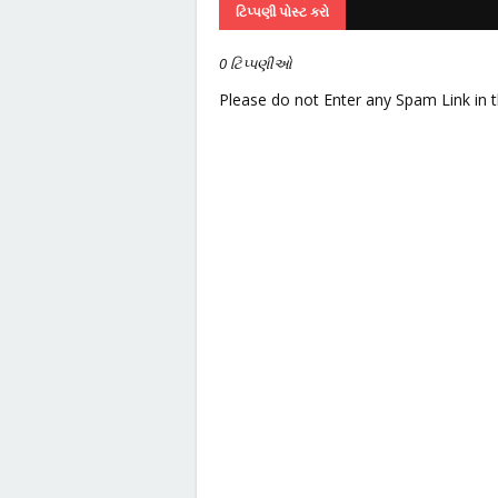
ટિપ્પણી પોસ્ટ કરો
0 ટિપ્પણીઓ
Please do not Enter any Spam Link in