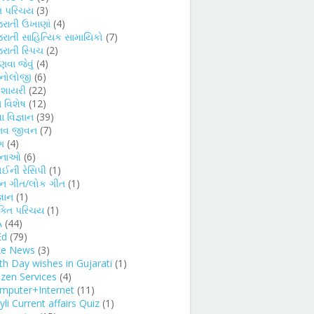
તિ પરિચય
(3)
જરાતી ઉખાણાં
(4)
જરાતી સાહિત્યિક સામાયિકો
(7)
રાતી સ્પિચ
(2)
વા જેવું
(4)
કનોલોજી
(6)
દ શાયરી
(22)
 વિશેષ
(12)
ા વિજ્ઞાન
(39)
નવ જીવન
(7)
ગ
(4)
ચનાઓ
(6)
ોઈની રેસિપી
(1)
્ન ગીત/લોક ગીત
(1)
્ઞાન
(1)
ક્તિ પરિચય
(1)
A
(44)
Ed
(79)
ke News
(3)
rth Day wishes in Gujarati
(1)
izen Services
(4)
mputer+Internet
(11)
li Current affairs Quiz
(1)