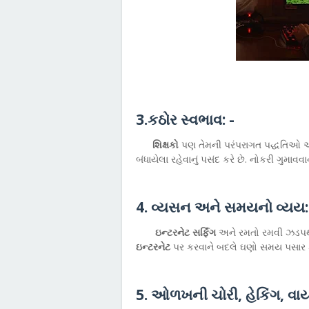
3.કઠોર સ્વભાવ: -
શિક્ષકો
પણ તેમની પરંપરાગત પદ્ધતિઓ અને 
બંધાયેલા રહેવાનું પસંદ કરે છે. નોકરી ગુમા
4. વ્યસન અને સમયનો વ્યય:
ઇન્ટરનેટ સર્ફિંગ
અને રમતો રમવી ઝડપથ
ઇન્ટરનેટ
પર કરવાને બદલે ઘણો સમય પસાર ક
5. ઓળખની ચોરી, હેકિંગ, વાય