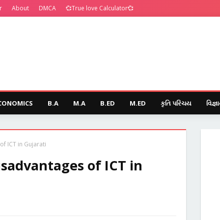
r
About
DMCA
💞True love Calculator💞
CONOMICS
B.A
M.A
B.ED
M.ED
કૃતિ પરિચય
વિજ્ઞ
f ICT in Gujarati
isadvantages of ICT in