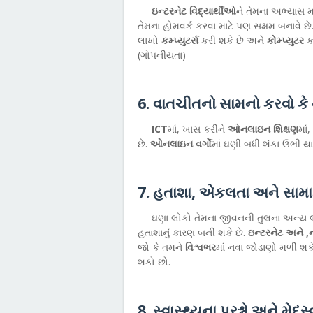
ઇન્ટરનેટ વિદ્યાર્થીઓ
ને તેમના અભ્યાસ મ
તેમના હોમવર્ક કરવા માટે પણ સક્ષમ બનાવે છે.
લાખો
કમ્પ્યુટર્સ
કરી શકે છે અને
કોમ્પ્યુટર
ક
(ગોપનીયતા)
6. વાતચીતનો સામનો કરવો કે ન
ICT
માં, ખાસ કરીને
ઓનલાઇન શિક્ષણ
માં
છે.
ઓનલાઇન વર્ગો
માં ઘણી બધી શંકા ઉભી થા
7. હતાશા, એકલતા અને સામ
ઘણા લોકો તેમના જીવનની તુલના અન્ય લો
હતાશાનું કારણ બની શકે છે.
ઇન્ટરનેટ અને 
જો કે તમને
વિશ્વભર
માં નવા જોડાણો મળી શક
શકો છો.
8. સ્વાસ્થ્યના પ્રશ્નો અને મેદસ્