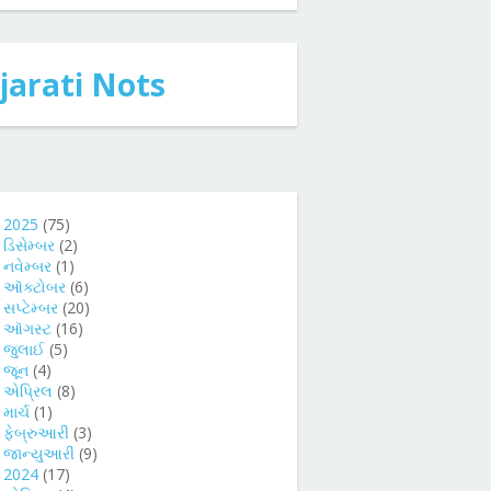
jarati Nots
►
2025
(75)
►
ડિસેમ્બર
(2)
►
નવેમ્બર
(1)
►
ઑક્ટોબર
(6)
►
સપ્ટેમ્બર
(20)
►
ઑગસ્ટ
(16)
►
જુલાઈ
(5)
►
જૂન
(4)
►
એપ્રિલ
(8)
►
માર્ચ
(1)
►
ફેબ્રુઆરી
(3)
►
જાન્યુઆરી
(9)
►
2024
(17)