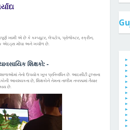
્યાદા
Gu
ર્ણ ખામી એ છે કે કમ્પ્યુટર, લેપટોપ, પ્રોજેક્ટર, સ્ક્રીન,
િક એઇડ્સ મોંઘા અને ખર્ચાળ છે.
યાવસાયિક શિક્ષકો: -
ે, શાળાઓમાં તેનો ઉપયોગ ખૂબ પ્રતિબંધિત છે. આઇસીટી ટૂલ્સના
ષકોની આવશ્યકતા છે, શિક્ષકોને તેમના તાલીમ તબક્કામાં તૈયાર
ાય છે.