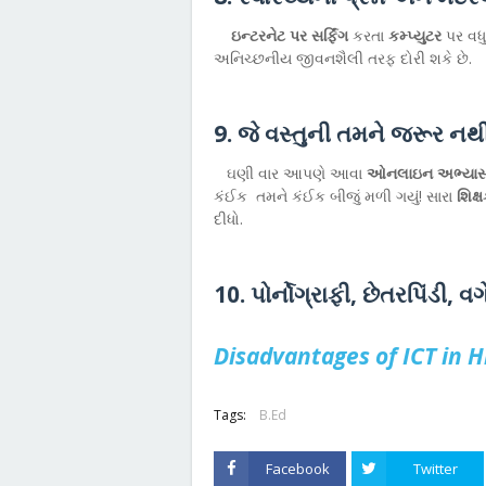
ઇન્ટરનેટ પર સર્ફિંગ
કરતા
કમ્પ્યુટર
પર વધ
અનિચ્છનીય જીવનશૈલી તરફ દોરી શકે છે.
9. જે વસ્તુની તમને જરૂર નથી 
ઘણી વાર આપણે આવા
ઓનલાઇન અભ્યાસ
કંઈક તમને કંઈક બીજું મળી ગયું! સારા
શિક્
દીધો.
10. પોર્નોગ્રાફી, છેતરપિંડી, વગે
Disadvantages of ICT in H
Tags:
B.Ed
Facebook
Twitter