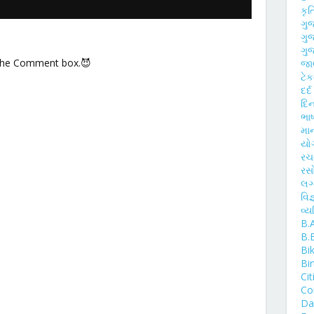
કૃ
ગુ
ગુ
ગુજ
 the Comment box.😈
જાણ
ટે
દર્
દિન
ભાષ
મા
યો
ર
રસ
લગ
વિજ
વ્ય
B.
B.
Bi
Bi
Cit
Co
Day