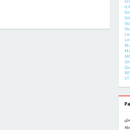
Ec
G.
Go
Go
Gu
Gu
Lo
Lo
M.
M.
MC
One
Qu
RE
ST
Pa
હો
Ab