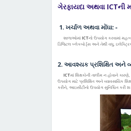
ગેરફાયદા અથવા ICTની મર
1. ખર્ચાળ અથવા મોંઘા: -
શાળાઓમાં
ICT
નો ઉપયોગ કરવામાં મહત્વપૂ
ડિજિટલ બ્લેકબોર્ડ્સ અને તેથી વધુ, ઇલેક્ટ્ર
2. આવશ્યક પ્રશિક્ષિત અને વ્
ICT
માં શિક્ષકોની તાલીમ ન હોવાને કારણ
ઉપયોગ માટે પ્રશિક્ષિત અને વ્યાવસાયિક શિક્
કરીને, આઇસીટીનો ઉપયોગ સુનિશ્ચિત કરી શક