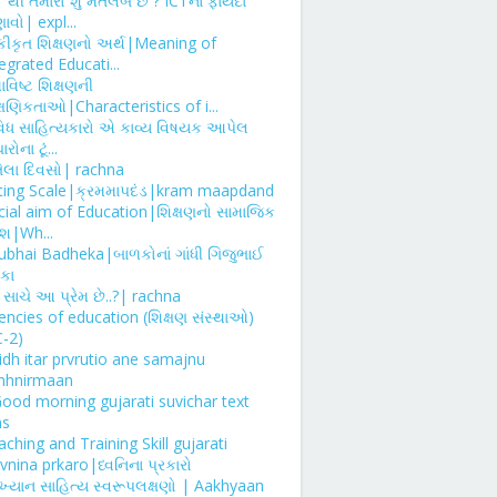
T થી તમારો શું મતલબ છે ? ICTના ફાયદા
વો| expl...
ીકૃત શિક્ષણનો અર્થ|Meaning of
egrated Educati...
વિષ્ટ શિક્ષણની
્ષણિકતાઓ|Characteristics of i...
વિધ સાહિત્યકારો એ કાવ્ય વિષયક આપેલ
રોના ટૂં...
તેલા દિવસો| rachna
ting Scale|ક્રમમાપદંડ|kram maapdand
cial aim of Education|શિક્ષણનો સામાજિક
દેશ|Wh...
jubhai Badheka|બાળકોનાં ગાંધી ગિજુભાઈ
ેકા
 ! સાચે આ પ્રેમ છે..?| rachna
encies of education (શિક્ષણ સંસ્થાઓ)
C-2)
vidh itar prvrutio ane samajnu
nhnirmaan
Good morning gujarati suvichar text
s
ching and Training Skill gujarati
vnina prkaro|ધ્વનિના પ્રકારો
્યાન સાહિત્ય સ્વરૂપલક્ષણો | Aakhyaan