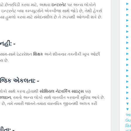
ાટે છેતરપિંડી કરવા માટે, અથવા
ઇન્ટરનેટ
પર અન્ય લોકોને
 ઇન્ટરનેટ બધા કમ્પ્યુટર્સને એકબીજા સાથે જોડે છે, તેથી હેકર્સ
યા હુમલો કરવા માટે સંવેદનશીલ છે તે ઝડપથી ઓળખી શકે છે.
હીં: -
, સામ-સામે ઇંટરરેશન
શિક્ષક
અને શીખનાર તકનીકી ખૂબ ઓછી
ય છે.
ાજિક એકલતા: -
કો સાથે કરતા હોવાથી
સોશિયલ નેટવર્કિંગ સાઇટ્સ
પણ
,નલાઇન
, રમતો અન્ય લોકો સાથે વાતચીત કરવાની સુવિધા આપે છે.
▼
ે છે, તમે તમારી જાતને તમારા વાસ્તવિક જીવનથી અલગ કરી
▼
આઇ
Gu
શિ
વીતા: -