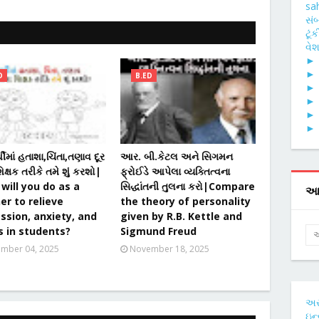
sa
સં
ટૂં
વેશ
D
B.ED
્થીમાં હતાશા,ચિંતા,તણાવ દૂર
આર. બી.કેટલ અને સિગમન
િક્ષક તરીકે તમે શું કરશો|
ફ્રોઈડે આપેલા વ્યક્તિત્વના
will you do as a
સિદ્ધાંતની તુલના કરો|Compare
આ 
er to relieve
the theory of personality
ssion, anxiety, and
given by R.B. Kettle and
s in students?
Sigmund Freud
mber 04, 2025
November 18, 2025
અ
ઇન્