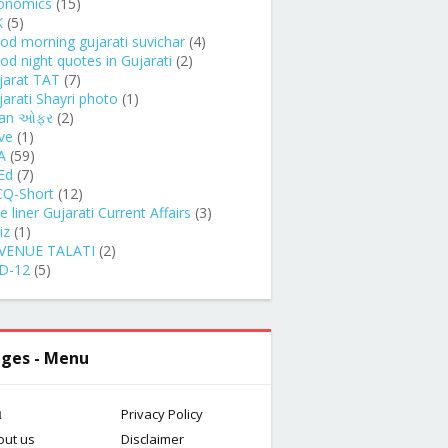
onomics
(15)
K
(5)
od morning gujarati suvichar
(4)
od night quotes in Gujarati
(2)
jarat TAT
(7)
jarati Shayri photo
(1)
an ઓફર
(2)
ve
(1)
A
(59)
Ed
(7)
Q-Short
(12)
 liner Gujarati Current Affairs
(3)
iz
(1)
VENUE TALATI
(2)
D-12
(5)
ges - Menu
મ
Privacy Policy
out us
Disclaimer