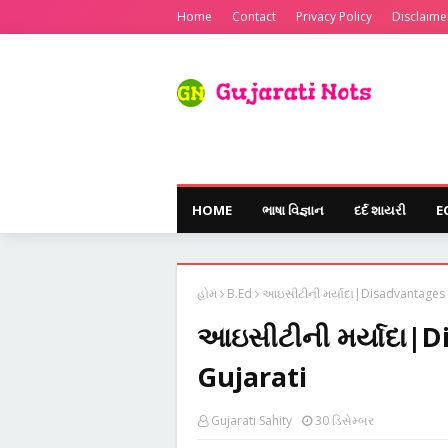
Home
Contact
Privacy Policy
Disclaime
HOME
ભાષા વિજ્ઞાન
દર્દ શાયરી
E
હોમ
B.Ed
આઇસીટીની મર્યાદા|Disadvantages o
આઇસીટીની મર્યાદા|D
Gujarati
Gujarati Sahity
30 ડિસેમ્બર