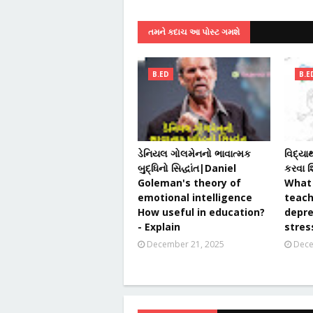
તમને કદાચ આ પોસ્ટ ગમશે
B.ED
B.E
ડેનિયલ ગોલમેનનો ભાવાત્મક
વિદ્યાર
બુદ્ધિનો સિદ્ધાંત|Daniel
કરવા શ
Goleman's theory of
What 
emotional intelligence
teach
How useful in education?
depre
- Explain
stres
December 21, 2025
Dece