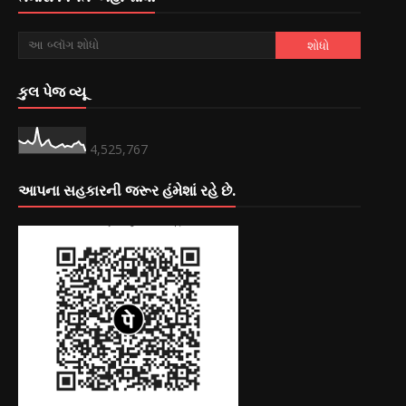
કુલ પેજ વ્યૂ
4,525,767
આપના સહકારની જરૂર હંમેશાં રહે છે.