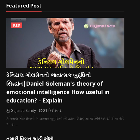
Featured Post
B.ED
ડેનિયલ ગોલમેનનો ભાવાત્મક બુદ્ધિનો
સિદ્ધાંત|Daniel Goleman's theory of
emotional intelligence How useful in
education? - Explain
Gujarati Sahity
21 ડિસેમ્બર
ડેનિયલ ગોલમેનનો ભાવાત્મક બુદ્ધિનો સિદ્ધાંત શિક્ષણમાં કઈરીતે ઉપયોગી બનેછે
? – સ…
તમારી વિગત અંહી શોધો