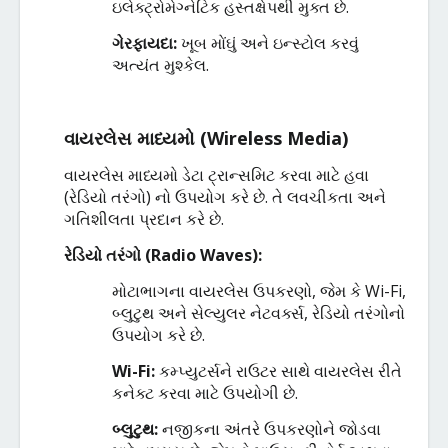
ઇલેક્ટ્રોમેગ્નેટિક
હસ્તક્ષેપથી
મુક્ત
છે
.
ગેરફાયદા
:
ખૂબ
મોંઘું
અને
ઇન્સ્ટોલ
કરવું
અત્યંત
મુશ્કેલ
.
વાયરલેસ
માધ્યમો
(
Wireless Media)
વાયરલેસ
માધ્યમો
ડેટા
ટ્રાન્સમિટ
કરવા
માટે
હવા
(
રેડિયો
તરંગો
)
નો
ઉપયોગ
કરે
છે
.
તે
લવચીકતા
અને
ગતિશીલતા
પ્રદાન
કરે
છે
.
રેડિયો
તરંગો
(
Radio Waves):
મોટાભાગના
વાયરલેસ
ઉપકરણો
,
જેમ
કે
Wi-Fi,
બ્લુટુથ
અને
સેલ્યુલર
નેટવર્ક્સ
,
રેડિયો
તરંગોનો
ઉપયોગ
કરે
છે
.
Wi-Fi:
કમ્પ્યુટર્સને
રાઉટર
સાથે
વાયરલેસ
રીતે
કનેક્ટ
કરવા
માટે
ઉપયોગી
છે
.
બ્લુટુથ
:
નજીકના
અંતરે
ઉપકરણોને
જોડવા