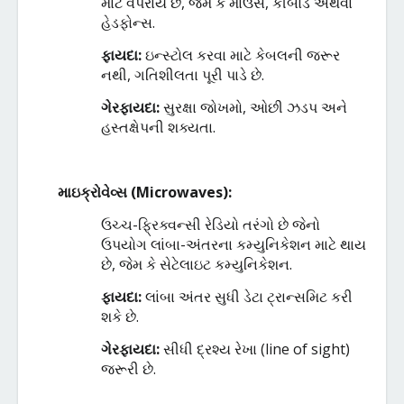
માટે
વપરાય
છે
,
જેમ
કે
માઉસ
,
કીબોર્ડ
અથવા
હેડફોન્સ
.
ફાયદા
:
ઇન્સ્ટોલ
કરવા
માટે
કેબલની
જરૂર
નથી
,
ગતિશીલતા
પૂરી
પાડે
છે
.
ગેરફાયદા
:
સુરક્ષા
જોખમો
,
ઓછી
ઝડપ
અને
હસ્તક્ષેપની
શક્યતા
.
માઇક્રોવેવ્સ
(
Microwaves):
ઉચ્ચ
-
ફ્રિક્વન્સી
રેડિયો
તરંગો
છે
જેનો
ઉપયોગ
લાંબા
-
અંતરના
કમ્યુનિકેશન
માટે
થાય
છે
,
જેમ
કે
સેટેલાઇટ
કમ્યુનિકેશન
.
ફાયદા
:
લાંબા
અંતર
સુધી
ડેટા
ટ્રાન્સમિટ
કરી
શકે
છે
.
ગેરફાયદા
:
સીધી
દ્રશ્ય
રેખા
(
line of sight)
જરૂરી
છે
.