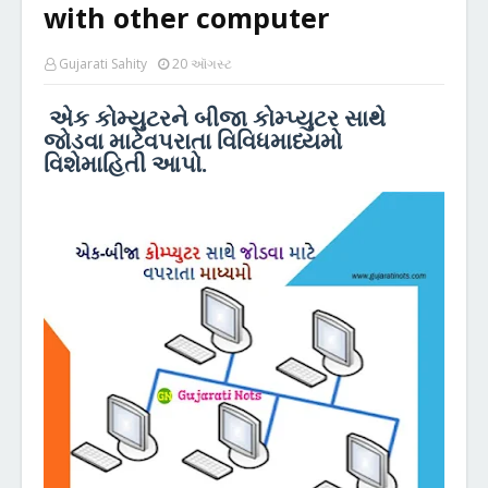
with other computer
Gujarati Sahity
20 ઑગસ્ટ
એક કોમ્યુટરને બીજા કોમ્પ્યુટર સાથે
જોડવા માટેવપરાતા વિવિધમાધ્યમો
વિશે
માહિતી આપો.