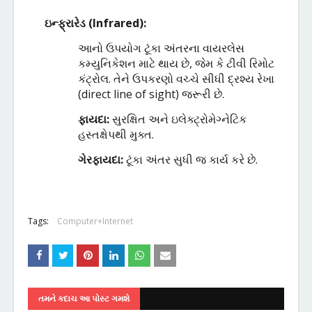
ઇન્ફ્રારેડ
(
Infrared):
આનો
ઉપયોગ
ટૂંકા
અંતરના
વાયરલેસ
કમ્યુનિકેશન
માટે
થાય
છે
,
જેમ
કે
ટીવી
રિમોટ
કંટ્રોલ
.
તેને
ઉપકરણો
વચ્ચે
સીધી
દ્રશ્ય
રેખા
(
direct line of sight)
જરૂરી
છે
.
ફાયદા
:
સુરક્ષિત
અને
ઇલેક્ટ્રોમેગ્નેટિક
હસ્તક્ષેપથી
મુક્ત
.
ગેરફાયદા
:
ટૂંકા
અંતર
સુધી
જ
કાર્ય
કરે
છે
.
Tags:
Computer+Internet
તમને કદાચ આ પોસ્ટ ગમશે