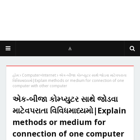
હોમ
Computer+Internet
એક-બીજા કોમ્પ્યુટર સાથે જોડવા માટેવપરાતા
વિવિધમાધ્યમો|Explain methods or medium for connection of one
computer with other computer
એક-બીજા કોમ્પ્યુટર સાથે જોડવા
માટેવપરાતા વિવિધમાધ્યમો|Explain
methods or medium for
connection of one computer