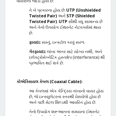
વાયરોની
જોડી
હોય
છે
.
તે
બે
પ્રકારના
હોય
છે
:
UTP (Unshielded
Twisted Pair)
અને
STP (Shielded
Twisted Pair)
.
UTP
સૌથી
વધુ
સામાન્ય
છે
અને
તેનો
ઉપયોગ
ઈથરનેટ
નેટવર્ક્સમાં
થાય
છે
.
ફાયદા
:
સસ્તું
,
ઇન્સ્ટોલ
કરવું
સરળ
.
ગેરફાયદા
:
લાંબા
અંતર
માટે
યોગ્ય
નથી
,
અને
ઇલેક્ટ્રોમેગ્નેટિક
હસ્તક્ષેપ
(
interference)
થી
પ્રભાવિત
થઈ
શકે
છે
.
કોએક્સિયલ
કેબલ
(
Coaxial Cable):
આ
કેબલમાં
એક
કેન્દ્રિય
તાંબાનો
વાયર
હોય
છે
,
જે
ઇન્સ્યુલેટરના
સ્તરથી
ઘેરાયેલો
હોય
છે
અને
પછી
મેટલ
શિલ્ડથી
આવરિત
હોય
છે
.
તેનો
ઉપયોગ
શરૂઆતના
સમયના
ઈથરનેટ