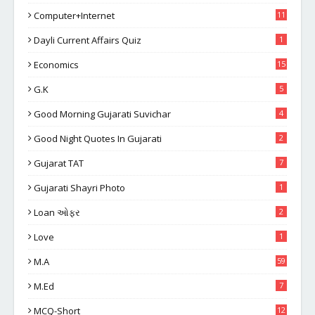
Computer+Internet
11
Dayli Current Affairs Quiz
1
Economics
15
G.K
5
Good Morning Gujarati Suvichar
4
Good Night Quotes In Gujarati
2
Gujarat TAT
7
Gujarati Shayri Photo
1
Loan ઓફર
2
Love
1
M.A
59
M.Ed
7
MCQ-Short
12