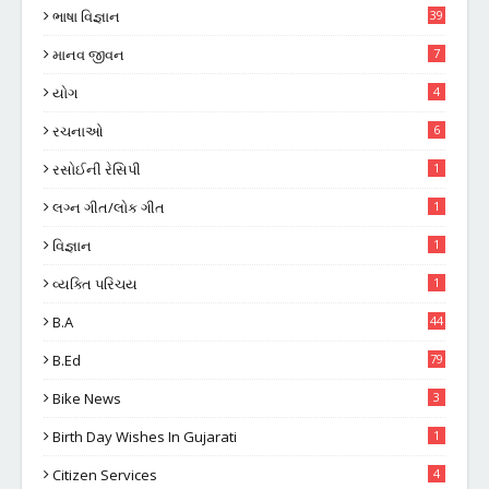
ભાષા વિજ્ઞાન
39
માનવ જીવન
7
યોગ
4
રચનાઓ
6
રસોઈની રેસિપી
1
લગ્ન ગીત/લોક ગીત
1
વિજ્ઞાન
1
વ્યક્તિ પરિચય
1
B.A
44
B.Ed
79
Bike News
3
Birth Day Wishes In Gujarati
1
Citizen Services
4