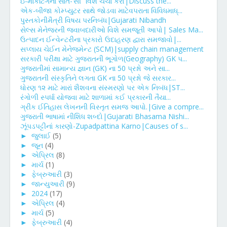
ઇ-માર્કેટિંગના સાત-‘સી” વિશે ચર્ચા કરો|Discuss the...
એક-બીજા કોમ્પ્યુટર સાથે જોડવા માટેવપરાતા વિવિધમાધ્...
પુસ્તકોનીમૈત્રી વિષય પરનિબંધ|Gujarati Nibandh
સેલ્સ મેનેજરની જવાબદારીઓ વિશે સમજૂતી આપો| Sales Ma...
ઉત્પાદન ઈન્વેન્ટરીના પ્રકારો ઉદાહરણ દ્વારા સમજાવો|...
સપ્લાય ચેઈન મેનેજમેન્ટ (SCM)|supply chain management
સરકારી પરીક્ષા માટે ગુજરાતની ભૂગોળ(Geography) GK પ...
ગુજરાતીમાં સામાન્ય જ્ઞાન (GK) ના 50 પ્રશ્નો અને સા...
ગુજરાતની સંસ્કૃતિને લગતા GK ના 50 પ્રશ્નો જે સરકાર...
ધોરણ ૧૨ માટે મારાં શૈશવના સંસ્મરણો પર એક નિબંધ|ST...
રંગોળી સ્પર્ધા યોજવા માટે શાળામાં કઈ પ્રકારની તૈયા...
ગ્રીક ઈતિહાસ લેખનની વિસ્તૃત સમજ આપો.|Give a compre...
ગુજરાતી ભાષામાં નીશિધ શબ્દો|Gujarati Bhasama Nishi...
ઝૂંપડપટ્ટીનાં કારણો-Zupadpattina Karno|Causes of s...
►
જુલાઈ
(5)
►
જૂન
(4)
►
એપ્રિલ
(8)
►
માર્ચ
(1)
►
ફેબ્રુઆરી
(3)
►
જાન્યુઆરી
(9)
►
2024
(17)
►
એપ્રિલ
(4)
►
માર્ચ
(5)
►
ફેબ્રુઆરી
(4)