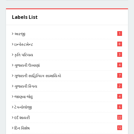
Labels List
અરજી
1
ઇન્વેસ્ટમેન્ટ
8
કૃતિ પરિચય
3
ગુજરાતી ઉખાણાં
4
ગુજરાતી સાહિત્યિક સામાયિકો
7
ગુજરાતી સ્પિચ
2
જાણવા જેવું
4
ટેકનોલોજી
6
દર્દ શાયરી
22
દિન વિશેષ
12