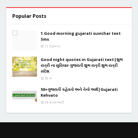
Popular Posts
1.Good morning gujarati suvichar text
Sms
11 ડિસેમ્બર
Good night quotes in Gujarati text|શુભ
રાત્રી ના સુવિચાર ગુજરાતી શુભ રાત્રી શુભ રાત્રી
સંદેશ
30 મે
50+ગુજરાતી કહેવતો અને તેનો અર્થ|Gujarati
Kehvato
06 ફેબ્રુઆરી