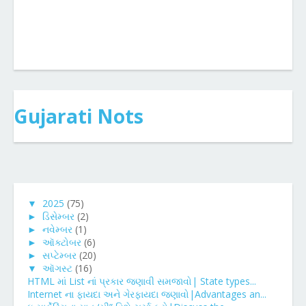
Gujarati Nots
▼
2025
(75)
►
ડિસેમ્બર
(2)
►
નવેમ્બર
(1)
►
ઑક્ટોબર
(6)
►
સપ્ટેમ્બર
(20)
▼
ઑગસ્ટ
(16)
HTML માં List નાં પ્રકાર જણાવી સમજાવો| State types...
Internet ના ફાયદા અને ગેરફાયદા જણાવો|Advantages an...