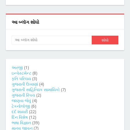
આ બ્લૉગ શોધો
અરજી
(1)
ઇન્વેસ્ટમેન્ટ
(8)
કૃતિ પરિચય
(3)
ગુજરાતી ઉખાણાં
(4)
ગુજરાતી સાહિત્યિક સામાયિકો
(7)
ગુજરાતી સ્પિચ
(2)
જાણવા જેવું
(4)
ટેકનોલોજી
(6)
દર્દ શાયરી
(22)
દિન વિશેષ
(12)
ભાષા વિજ્ઞાન
(39)
માનવ જીવન
(7)