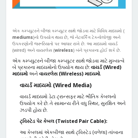
એક કમ્પ્યુટરને બીજા કમ્પ્યુટર સાથે જોડવા માટે વિવિધ માધ્યમો (
mediums
)નો ઉપયોગ થાય છે, જે નેટવર્કિંગ ટેકનોલોજી અને
ઉપકરણોની જરૂરિયાતો પર આધાર રાખે છે. આ માધ્યમો વાયર્ડ
(wired) અને વાયરલેસ (
wireless
) બંને પ્રકારના હોઈ શકે છે.
એક
કમ્પ્યુટરને
બીજા
કમ્પ્યુટર
સાથે
જોડવા
માટે
મુખ્યત્વે
બે
પ્રકારના
માધ્યમોનો
ઉપયોગ
થાય
છે
:
વાયર્ડ
(
Wired)
માધ્યમો
અને
વાયરલેસ
(
Wireless)
માધ્યમો
.
વાયર્ડ
માધ્યમો
(
Wired Media)
વાયર્ડ
માધ્યમો
ડેટા
ટ્રાન્સફર
માટે
ભૌતિક
કેબલનો
ઉપયોગ
કરે
છે
.
તે
સામાન્ય
રીતે
વધુ
સ્થિર
,
સુરક્ષિત
અને
ઝડપી
હોય
છે
.
ટ્વિસ્ટેડ
પેર
કેબલ
(
Twisted Pair Cable):
આ
કેબલમાં
એકબીજા
સાથે
ટ્વિસ્ટેડ
(
વળેલા
)
તાંબાના