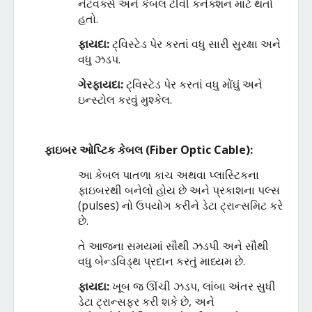
નેટવર્ક્સ
અને
કેબલ
ટીવી
કનેક્શન
માટે
થતો
હતો
.
ફાયદા
:
ટ્વિસ્ટેડ
પેર
કરતાં
વધુ
સારી
સુરક્ષા
અને
વધુ
ઝડપ
.
ગેરફાયદા
:
ટ્વિસ્ટેડ
પેર
કરતાં
વધુ
મોંઘું
અને
ઇન્સ્ટોલ
કરવું
મુશ્કેલ
.
ફાઇબર
ઓપ્ટિક
કેબલ
(
Fiber Optic Cable):
આ
કેબલ
પાતળા
કાચ
અથવા
પ્લાસ્ટિકના
ફાઇબરથી
બનેલો
હોય
છે
અને
પ્રકાશના
પલ્સ
(
pulses)
નો
ઉપયોગ
કરીને
ડેટા
ટ્રાન્સમિટ
કરે
છે
.
તે
આજના
સમયમાં
સૌથી
ઝડપી
અને
સૌથી
વધુ
બેન્ડવિડ્થ
પ્રદાન
કરતું
માધ્યમ
છે
.
ફાયદા
:
ખૂબ
જ
ઊંચી
ઝડપ
,
લાંબા
અંતર
સુધી
ડેટા
ટ્રાન્સફર
કરી
શકે
છે
,
અને