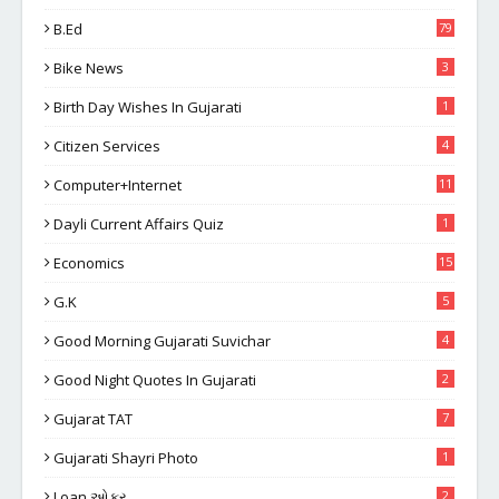
B.Ed
79
Bike News
3
Birth Day Wishes In Gujarati
1
Citizen Services
4
Computer+Internet
11
Dayli Current Affairs Quiz
1
Economics
15
G.K
5
Good Morning Gujarati Suvichar
4
Good Night Quotes In Gujarati
2
Gujarat TAT
7
Gujarati Shayri Photo
1
Loan ઓફર
2