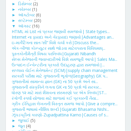
►
ડિસેમ્બર
(2)
►
નવેમ્બર
(1)
►
ઑક્ટોબર
(6)
►
સપ્ટેમ્બર
(20)
▼
ઑગસ્ટ
(16)
HTML માં List નાં પ્રકાર જણાવી સમજાવો| State types...
Internet ના ફાયદા અને ગેરફાયદા જણાવો|Advantages an...
ઇ-માર્કેટિંગના સાત-‘સી” વિશે ચર્ચા કરો|Discuss the...
એક-બીજા કોમ્પ્યુટર સાથે જોડવા માટેવપરાતા વિવિધમાધ્...
પુસ્તકોનીમૈત્રી વિષય પરનિબંધ|Gujarati Nibandh
સેલ્સ મેનેજરની જવાબદારીઓ વિશે સમજૂતી આપો| Sales Ma...
ઉત્પાદન ઈન્વેન્ટરીના પ્રકારો ઉદાહરણ દ્વારા સમજાવો|...
સપ્લાય ચેઈન મેનેજમેન્ટ (SCM)|supply chain management
સરકારી પરીક્ષા માટે ગુજરાતની ભૂગોળ(Geography) GK પ...
ગુજરાતીમાં સામાન્ય જ્ઞાન (GK) ના 50 પ્રશ્નો અને સા...
ગુજરાતની સંસ્કૃતિને લગતા GK ના 50 પ્રશ્નો જે સરકાર...
ધોરણ ૧૨ માટે મારાં શૈશવના સંસ્મરણો પર એક નિબંધ|ST...
રંગોળી સ્પર્ધા યોજવા માટે શાળામાં કઈ પ્રકારની તૈયા...
ગ્રીક ઈતિહાસ લેખનની વિસ્તૃત સમજ આપો.|Give a compre...
ગુજરાતી ભાષામાં નીશિધ શબ્દો|Gujarati Bhasama Nishi...
ઝૂંપડપટ્ટીનાં કારણો-Zupadpattina Karno|Causes of s...
►
જુલાઈ
(5)
►
જૂન
(4)