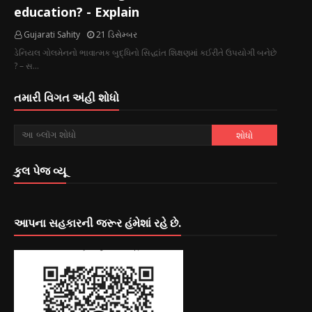
education? - Explain
Gujarati Sahity
21 ડિસેમ્બર
ડેનિયલ ગોલમેનનો ભાવાત્મક બુદ્ધિનો સિદ્ધાંત શિક્ષણમાં કઈરીતે ઉપયોગી બનેછે
? – સ…
તમારી વિગત અંહી શોધો
કુલ પેજ વ્યૂ
આપના સહકારની જરૂર હંમેશાં રહે છે.