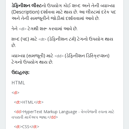
ડેફિનીશન
લીસ્ટ
નો
ઉપયોગ
કોઈ
શબ્દ
અને
તેની
વ્યાખ્યા
(
Description)
દર્શાવવા
માટે
થાય
છે
.
આ
લીસ્ટમાં
દરેક
પદ
અને
તેની
સમજૂતીને
જોડીમાં
દર્શાવવામાં
આવે
છે
.
તેને
ટેગથી
શરૂ
કરવામાં
આવે
છે
.
<dl>
·
શબ્દ
(
પદ
)
માટે
(
ડેફિનીશન
ટર્મ
)
ટેગનો
ઉપયોગ
થાય
<dt>
·
છે
.
વ્યાખ્યા
(
સમજૂતી
)
માટે
(
ડેફિનીશન
ડિસ્ક્રિપ્શન
)
<dd>
·
ટેગનો
ઉપયોગ
થાય
છે
.
ઉદાહરણ
:
HTML
<
dl
>
<
dt
>HTML</
dt
>
<
dd
>HyperText Markup Language -
વેબપેજની
રચના
માટે
વપરાતી
માર્કઅપ
ભાષા
.
</
dd
>
<
dt
>CSS</
dt
>