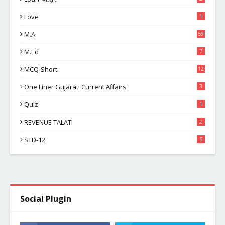
Love
1
M.A
59
M.Ed
7
MCQ-Short
12
One Liner Gujarati Current Affairs
3
Quiz
1
REVENUE TALATI
2
STD-12
5
Social Plugin