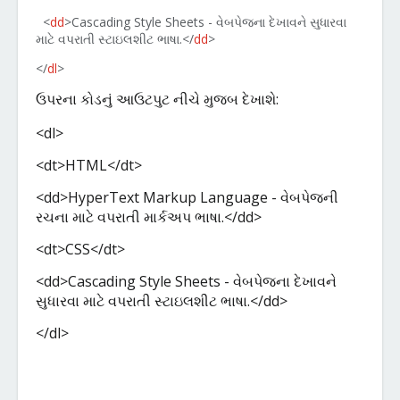
<
dd
>Cascading Style Sheets -
વેબપેજના
દેખાવને
સુધારવા
માટે
વપરાતી
સ્ટાઇલશીટ
ભાષા
.
</
dd
>
</
dl
>
ઉપરના
કોડનું
આઉટપુટ
નીચે
મુજબ
દેખાશે
:
<dl>
<dt>HTML</dt>
<dd>HyperText Markup Language -
વેબપેજની
રચના
માટે
વપરાતી
માર્કઅપ
ભાષા
.
</dd>
<dt>CSS</dt>
<dd>Cascading Style Sheets -
વેબપેજના
દેખાવને
સુધારવા
માટે
વપરાતી
સ્ટાઇલશીટ
ભાષા
.
</dd>
</dl>