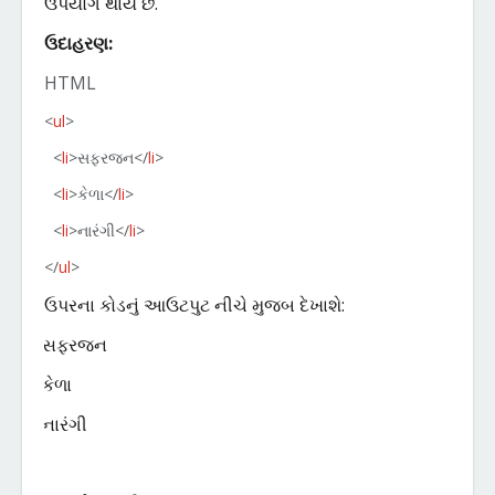
ઉપયોગ
થાય
છે
.
ઉદાહરણ
:
HTML
<
ul
>
<
li
>
સફરજન
</
li
>
<
li
>
કેળા
</
li
>
<
li
>
નારંગી
</
li
>
</
ul
>
ઉપરના
કોડનું
આઉટપુટ
નીચે
મુજબ
દેખાશે
:
સફરજન
·
કેળા
·
નારંગી
·