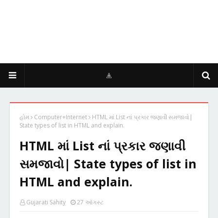
હોમ
Computer+Internet
HTML માં List નાં પ્રકાર જણાવી સમજાવો|
State types of list in HTML and explain.
HTML માં List નાં પ્રકાર જણાવી
સમજાવો| State types of list in
HTML and explain.
Gujarati Sahity
27 ઑગસ્ટ