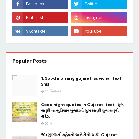
Popular Posts
1.Good morning gujarati suvichar text
Sms
11 ડિસેમ્બર
Good night quotes in Gujarati text|શુભ
રાત્રી ના સુવિચાર ગુજરાતી શુભ રાત્રી શુભ રાત્રી
સંદેશ
30 મે
50+ગુજરાતી કહેવતો અને તેનો અર્થ|Gujarati