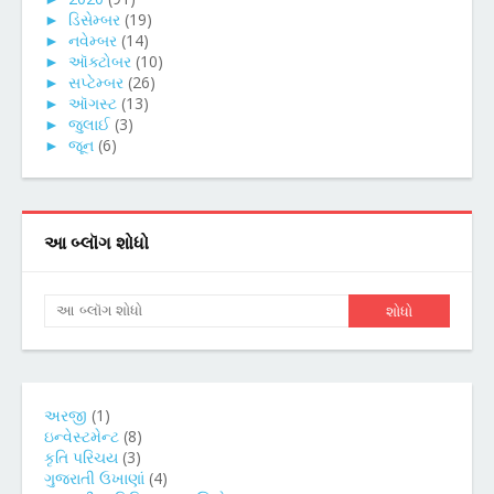
►
ડિસેમ્બર
(19)
►
નવેમ્બર
(14)
►
ઑક્ટોબર
(10)
►
સપ્ટેમ્બર
(26)
►
ઑગસ્ટ
(13)
►
જુલાઈ
(3)
►
જૂન
(6)
આ બ્લૉગ શોધો
અરજી
(1)
ઇન્વેસ્ટમેન્ટ
(8)
કૃતિ પરિચય
(3)
ગુજરાતી ઉખાણાં
(4)