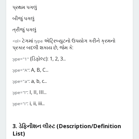
1.
પ્રથમ
પગલું
2.
બીજું
પગલું
3.
ત્રીજું
પગલું
ટેગમાં
એટ્રિબ્યુટનો
ઉપયોગ
કરીને
ક્રમનો
<ol>
type
પ્રકાર
બદલી
શકાય
છે
,
જેમ
કે
:
(
ડિફોલ્ટ
):
1, 2, 3...
type="1"
·
: A, B, C...
type="A"
·
: a, b, c...
type="a"
·
: I, II, III...
type="I"
·
: i, ii, iii...
type="i"
·
3.
ડેફિનીશન
લીસ્ટ
(
Description/Definition
List)