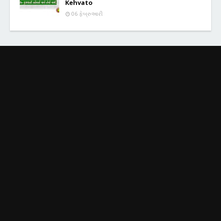
Kehvato
06 ફેબ્રુઆરી