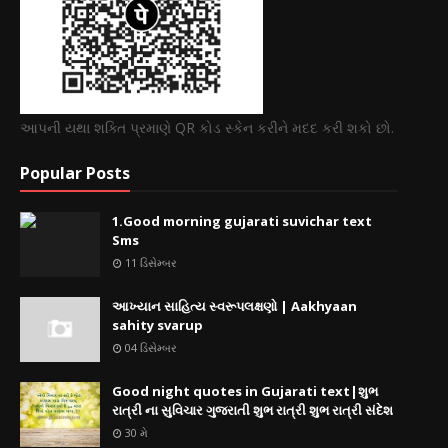
આપની યથા શક્તિ પ્રમાણે QR કોડ સ્કેન કરીને મદદ કરી શકો છો.
Popular Posts
1.Good morning gujarati suvichar text
Sms
11 ડિસેમ્બર
આખ્યાન સાહિત્ય સ્વરૂપલક્ષણો | Aakhyaan
sahity svarup
04 ડિસેમ્બર
Good night quotes in Gujarati text|શુભ
રાત્રી ના સુવિચાર ગુજરાતી શુભ રાત્રી શુભ રાત્રી સંદેશ
30 મે