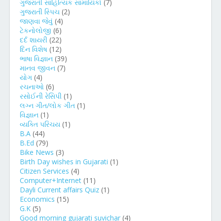
ગુજરાતી સાહિત્યિક સામાયિકો
(7)
ગુજરાતી સ્પિચ
(2)
જાણવા જેવું
(4)
ટેકનોલોજી
(6)
દર્દ શાયરી
(22)
દિન વિશેષ
(12)
ભાષા વિજ્ઞાન
(39)
માનવ જીવન
(7)
યોગ
(4)
રચનાઓ
(6)
રસોઈની રેસિપી
(1)
લગ્ન ગીત/લોક ગીત
(1)
વિજ્ઞાન
(1)
વ્યક્તિ પરિચય
(1)
B.A
(44)
B.Ed
(79)
Bike News
(3)
Birth Day wishes in Gujarati
(1)
Citizen Services
(4)
Computer+Internet
(11)
Dayli Current affairs Quiz
(1)
Economics
(15)
G.K
(5)
Good morning gujarati suvichar
(4)