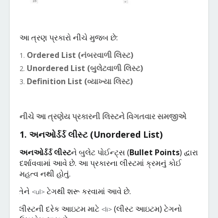
આ
ત્રણ
પ્રકારો
નીચે
મુજબ
છે
:
Ordered List (
નંબરવાળી
લિસ્ટ
)
Unordered List (
બુલેટવાળી
લિસ્ટ
)
Definition List (
વ્યાખ્યા
લિસ્ટ
)
નીચે
આ
ત્રણેય
પ્રકારની
લિસ્ટને
વિગતવાર
સમજીએ
1.
અનઓર્ડર્ડ
લીસ્ટ
(
Unordered List)
અનઓર્ડર્ડ
લીસ્ટ
ને
બુલેટ
પોઈન્ટ્સ
(
Bullet Points
)
દ્વારા
દર્શાવવામાં
આવે
છે
.
આ
પ્રકારના
લીસ્ટમાં
ક્રમનું
કોઈ
મહત્વ
નથી
હોતું
.
તેને
ટેગથી
શરૂ
કરવામાં
આવે
છે
.
<ul>
·
લીસ્ટની
દરેક
આઇટમ
માટે
(
લીસ્ટ
આઇટમ
)
ટેગનો
<li>
·