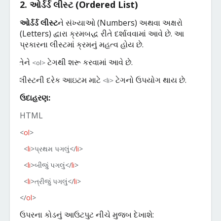
2.
ઓર્ડર્ડ
લીસ્ટ
(
Ordered List)
ઓર્ડર્ડ
લીસ્ટ
ને
સંખ્યાઓ
(
Numbers)
અથવા
અક્ષરો
(
Letters)
દ્વારા
ક્રમબદ્ધ
રીતે
દર્શાવવામાં
આવે
છે
.
આ
પ્રકારના
લીસ્ટમાં
ક્રમનું
મહત્વ
હોય
છે
.
તેને
ટેગથી
શરૂ
કરવામાં
આવે
છે
.
<ol>
·
લીસ્ટની
દરેક
આઇટમ
માટે
ટેગનો
ઉપયોગ
થાય
છે
.
<li>
·
ઉદાહરણ
:
HTML
<
ol
>
<
li
>
પ્રથમ
પગલું
</
li
>
<
li
>
બીજું
પગલું
</
li
>
<
li
>
ત્રીજું
પગલું
</
li
>
</
ol
>
ઉપરના
કોડનું
આઉટપુટ
નીચે
મુજબ
દેખાશે
: