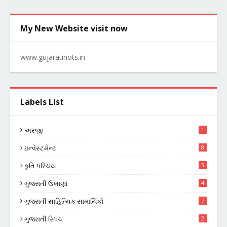
My New Website visit now
www.gujaratinots.in
Labels List
અરજી
1
ઇન્વેસ્ટમેન્ટ
8
કૃતિ પરિચય
3
ગુજરાતી ઉખાણાં
4
ગુજરાતી સાહિત્યિક સામાયિકો
7
ગુજરાતી સ્પિચ
2