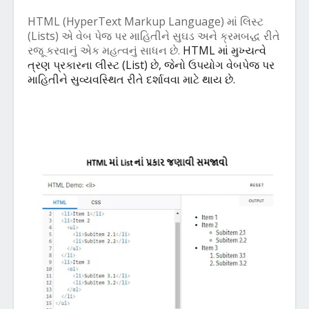
HTML (HyperText Markup Language)
માં
લિસ્ટ
(
Lists)
એ
વેબ
પેજ
પર
માહિતીને
સુઘડ
અને
ક્રમબદ્ધ
રીતે
રજૂ
કરવાનું
એક
મહત્વનું
સાધન
છે
.
HTML
માં
મુખ્યત્વે
ત્રણ
પ્રકારના
લીસ્ટ
(
List)
છે
,
જેનો
ઉપયોગ
વેબપેજ
પર
માહિતીને
સુવ્યવસ્થિત
રીતે
દર્શાવવા
માટે
થાય
છે
.