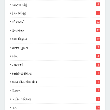
જાણવા જેવું
4
ટેકનોલોજી
6
દર્દ શાયરી
22
દિન વિશેષ
12
ભાષા વિજ્ઞાન
39
માનવ જીવન
7
યોગ
4
રચનાઓ
6
રસોઈની રેસિપી
1
લગ્ન ગીત/લોક ગીત
1
વિજ્ઞાન
1
વ્યક્તિ પરિચય
1
B.A
44