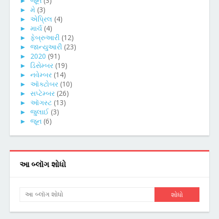
►
જૂન
(3)
►
મે
(3)
►
એપ્રિલ
(4)
►
માર્ચ
(4)
►
ફેબ્રુઆરી
(12)
►
જાન્યુઆરી
(23)
►
2020
(91)
►
ડિસેમ્બર
(19)
►
નવેમ્બર
(14)
►
ઑક્ટોબર
(10)
►
સપ્ટેમ્બર
(26)
►
ઑગસ્ટ
(13)
►
જુલાઈ
(3)
►
જૂન
(6)
આ બ્લૉગ શોધો