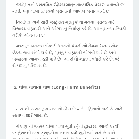
જાહેરાતનો પ્રાથમિક ઉદ્દેશ્ય માત્ર તાત્કાલિક વેચાણ વધારવો જ
નથી
,
પણ લાંબા સમયમાં બ્રાન્ડની ઓળખ બનાવવાનો છે.
નિયમિત અને સારી જાહેરાત ગ્રાહકોના મનમાં બ્રાન્ડ માટે
વિશ્વાસ
,
વફાદારી અને ઓળખનું નિર્માણ કરે છે. આ બ્રાન્ડ ઇક્વિટી
તરીકે ઓળખાય છે.
મજબૂત બ્રાન્ડ ઇક્વિટી ધરાવતી કંપનીઓ તેમના ઉત્પાદનોના
ઉચ્ચ ભાવ માંગી શકે છે
,
ગ્રાહક વફાદારી ભોગવી શકે છે અને
બજારમાં આગળ રહી શકે છે. આ સીધો નફામાં વધારો કરે છે
,
જે
રોકાણનું પરિણામ છે.
2.
લાંબા ગાળાનો લાભ (
Long-Term Benefits)
ખર્ચ ની અસર ટૂંકા ગાળાની હોય છે
–
તે મહિનાનો ખર્ચ છે અને
સમાપ્ત થઈ જાય છે.
રોકાણ ની અસર લાંબા ગાળા સુધી રહેતી હોય છે. આજે કરેલી
જાહેરાતની છાપ ગ્રાહકોના મનમાં વર્ષો સુધી રહી શકે છે અને