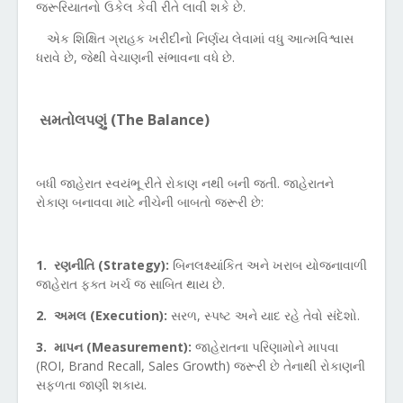
જરૂરિયાતનો ઉકેલ કેવી રીતે લાવી શકે છે.
એક શિક્ષિત ગ્રાહક ખરીદીનો નિર્ણય લેવામાં વધુ આત્મવિશ્વાસ
ધરાવે છે
,
જેથી વેચાણની સંભાવના વધે છે.
સમતોલપણું (
The Balance)
બધી જાહેરાત સ્વયંભૂ રીતે રોકાણ નથી બની જતી. જાહેરાતને
રોકાણ બનાવવા માટે નીચેની બાબતો જરૂરી છે:
1.
રણનીતિ (
Strategy):
બિનલક્ષ્યાંકિત અને ખરાબ યોજનાવાળી
જાહેરાત ફક્ત ખર્ચ જ સાબિત થાય છે.
2.
અમલ (
Execution):
સરળ
,
સ્પષ્ટ અને યાદ રહે તેવો સંદેશો.
3.
માપન (
Measurement):
જાહેરાતના પરિણામોને માપવા
(
ROI, Brand Recall, Sales Growth)
જરૂરી છે તેનાથી રોકાણની
સફળતા જાણી શકાય.