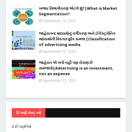
બજાર વિભાગીકરણ એટલે શું?|What is Market
Segmentation?
September 16, 2025
જાહેરાતના માધ્યમોનું વર્ગીકરણ અને ઈલેક્ટ્રોનિક
માધ્યમોની વિસ્તારપૂર્વક સમજ |Classification
of advertising media
September 15, 2025
જાહેરાત એ ખર્ચ નહીં પણ રોકાણ છે
સમજાવો|Advertising is an investment,
not an expense
September 13, 2025
ટિપ્પણી પોસ્ટ કરો
0 ટિપ્પણીઓ