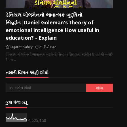
ડેનિયલ ગોલમેનનો ભાવાત્મક બુદ્ધિનો
સિદ્ધાંત|Daniel Goleman's theory of
emotional intelligence How useful in
education? - Explain
Gujarati Sahity
21 ડિસેમ્બર
ડેનિયલ ગોલમેનનો ભાવાત્મક બુદ્ધિનો સિદ્ધાંત શિક્ષણમાં કઈરીતે ઉપયોગી બનેછે
? – સ…
તમારી વિગત અંહી શોધો
કુલ પેજ વ્યૂ
4,525,158