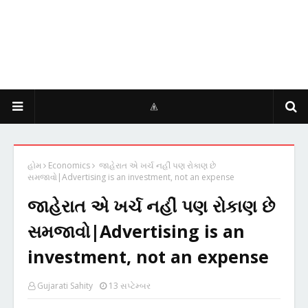
હોમ
Economics
જાહેરાત એ ખર્ચ નહીં પણ રોકાણ છે
સમજાવો|Advertising is an investment, not an expense
જાહેરાત એ ખર્ચ નહીં પણ રોકાણ છે
સમજાવો|Advertising is an
investment, not an expense
Gujarati Sahity
13 સપ્ટેમ્બર