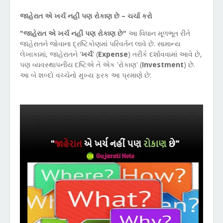
જાહેરાત એ ખર્ચ નહીં પણ રોકાણ છે
–
ચર્ચા કરો
"જાહેરાત એ ખર્ચ નહીં પણ રોકાણ છે"
આ વિધાન મૂળભૂત રીતે
જાહેરાતને જોવાના દ્રષ્ટિકોણમાં પરિવર્તન લાવે છે. સામાન્ય
લેખાકામાં
,
જાહેરાતને
'
ખર્ચ
' (
Expense
)
તરીકે દર્શાવવામાં આવે છે
,
પણ વ્યવસ્થાપનીય દષ્ટિએ તે એક
'
રોકાણ
' (
Investment
)
છે.
આ બે શબ્દો વચ્ચેનો મુખ્ય ફરક આ પ્રમાણે છે: