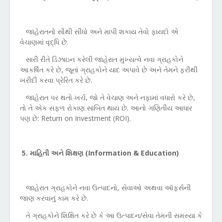
જાહેરાતનો સૌથી સીધો અને માપી શકાય તેવો ફાયદો એ
વેચાણમાં વૃદ્ધિ છે.
સારી રીતે ડિઝાઇન કરેલી જાહેરાત મુખ્યત્વે નવા ગ્રાહકોને
આકર્ષિત કરે છે
,
જૂનાં ગ્રાહકોને યાદ અપાવે છે અને તેમને ફરીથી
ખરીદી કરવા પ્રેરિત કરે છે.
જાહેરાત પર થતો ખર્ચ
,
જો તે વેચાણ અને નફામાં વધારો કરે છે
,
તો તે એક સફળ રોકાણ સાબિત થાય છે. આનો ગણિતીય આધાર
પણ છે:
Return on Investment (ROI).
5.
માહિતી અને શિક્ષણ (
Information & Education)
જાહેરાત ગ્રાહકોને નવા ઉત્પાદનો
,
સેવાઓ અથવા ઑફર્સની
જાણ કરવાનું કામ કરે છે.
તે ગ્રાહકોને શિક્ષિત કરે છે કે આ ઉત્પાદન/સેવા તેમની સમસ્યા કે