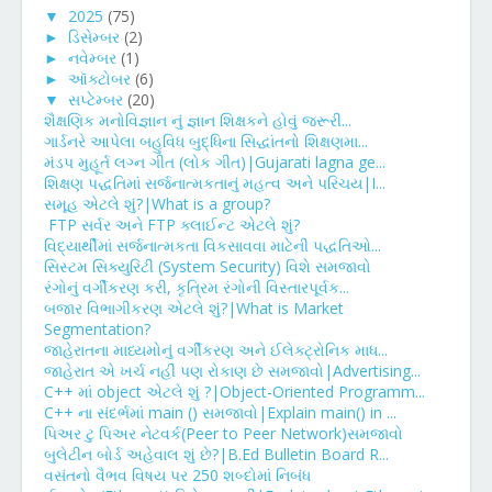
▼
2025
(75)
►
ડિસેમ્બર
(2)
►
નવેમ્બર
(1)
►
ઑક્ટોબર
(6)
▼
સપ્ટેમ્બર
(20)
શૈક્ષણિક મનોવિજ્ઞાન નું જ્ઞાન શિક્ષકને હોવું જરૂરી...
ગાર્ડનરે આપેલા બહુવિધ બુદ્ધિના સિદ્ધાંતનો શિક્ષણમા...
મંડપ મુહૂર્ત લગ્ન ગીત (લોક ગીત)|Gujarati lagna ge...
શિક્ષણ પદ્ધતિમાં સર્જનાત્મકતાનું મહત્વ અને પરિચય|I...
સમૂહ એટલે શું?|What is a group?
FTP સર્વર અને FTP ક્લાઈન્ટ એટલે શું?
વિદ્યાર્થીમાં સર્જનાત્મકતા વિકસાવવા માટેની પદ્ધતિઓ...
સિસ્ટમ સિક્યુરિટી (System Security) વિશે સમજાવો
રંગોનું વર્ગીકરણ કરી, કૃત્રિમ રંગોની વિસ્તારપૂર્વક...
બજાર વિભાગીકરણ એટલે શું?|What is Market
Segmentation?
જાહેરાતના માધ્યમોનું વર્ગીકરણ અને ઈલેક્ટ્રોનિક માધ...
જાહેરાત એ ખર્ચ નહીં પણ રોકાણ છે સમજાવો|Advertising...
C++ માં object એટલે શું ?|Object-Oriented Programm...
C++ ના સંદર્ભમાં main () સમજાવો|Explain main() in ...
પિઅર ટુ પિઅર નેટવર્ક(Peer to Peer Network)સમજાવો
બુલેટીન બોર્ડ અહેવાલ શું છે?|B.Ed Bulletin Board R...
વસંતનો વૈભવ વિષય પર 250 શબ્દોમાં નિબંધ