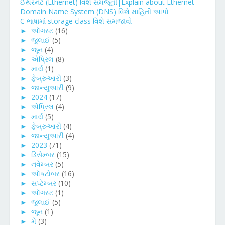
ઈથરનેટ (Ethernet) વિશે સમજૂતી|Explain about Ethernet
Domain Name System (DNS) વિશે માહિતી આપો
C ભાષામાં storage class વિશે સમજાવો
►
ઑગસ્ટ
(16)
►
જુલાઈ
(5)
►
જૂન
(4)
►
એપ્રિલ
(8)
►
માર્ચ
(1)
►
ફેબ્રુઆરી
(3)
►
જાન્યુઆરી
(9)
►
2024
(17)
►
એપ્રિલ
(4)
►
માર્ચ
(5)
►
ફેબ્રુઆરી
(4)
►
જાન્યુઆરી
(4)
►
2023
(71)
►
ડિસેમ્બર
(15)
►
નવેમ્બર
(5)
►
ઑક્ટોબર
(16)
►
સપ્ટેમ્બર
(10)
►
ઑગસ્ટ
(1)
►
જુલાઈ
(5)
►
જૂન
(1)
►
મે
(3)