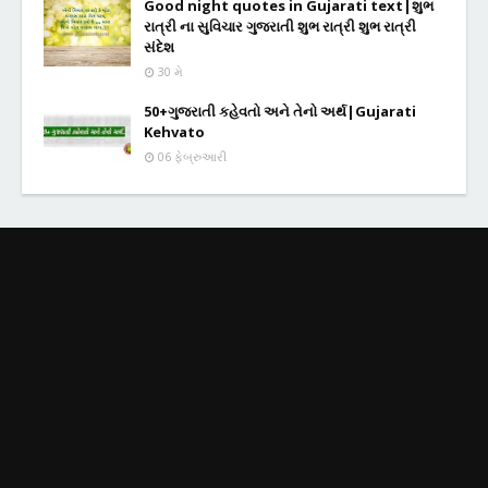
Good night quotes in Gujarati text|શુભ
રાત્રી ના સુવિચાર ગુજરાતી શુભ રાત્રી શુભ રાત્રી
સંદેશ
30 મે
50+ગુજરાતી કહેવતો અને તેનો અર્થ|Gujarati
Kehvato
06 ફેબ્રુઆરી