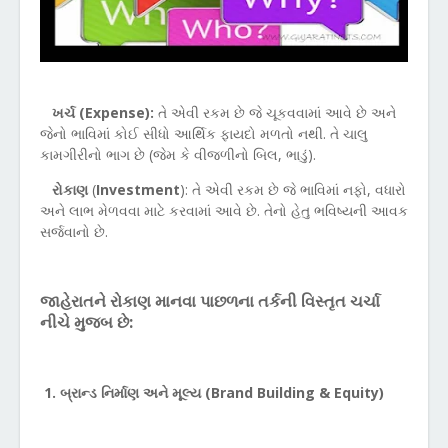
ખર્ચ (
Expense):
તે એવી રકમ છે જે ચૂકવવામાં આવે છે અને
જેનો ભાવિમાં કોઈ સીધો આર્થિક ફાયદો મળતો નથી. તે ચાલુ
કામગીરીનો ભાગ છે (જેમ કે વીજળીનો બિલ
,
ભાડું).
રોકાણ
(
Investment
):
તે એવી રકમ છે જે ભાવિમાં નફો
,
વધારો
અને લાભ મેળવવા માટે કરવામાં આવે છે. તેનો હેતુ ભવિષ્યની આવક
સર્જવાનો છે.
જાહેરાતને રોકાણ માનવા પાછળના તર્કની વિસ્તૃત ચર્ચા
નીચે મુજબ છે:
1.
બ્રાન્ડ નિર્માણ અને મૂલ્ય (
Brand Building & Equity)