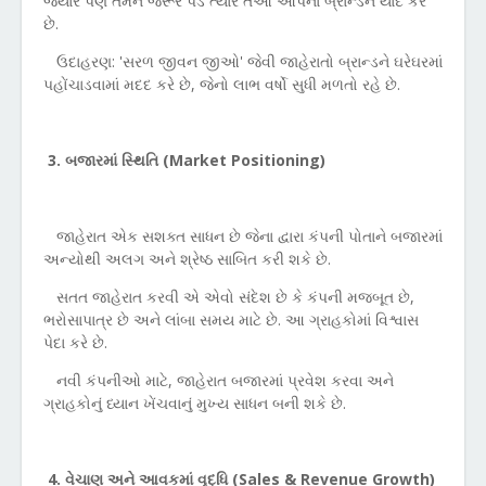
જ્યારે પણ તેમને જરૂર પડે ત્યારે તેઓ આપના બ્રાન્ડને યાદ કરે
છે.
ઉદાહરણ:
'
સરળ જીવન
જીઓ
'
જેવી જાહેરાતો બ્રાન્ડને ઘરેઘરમાં
પહોંચાડવામાં મદદ કરે છે
,
જેનો લાભ વર્ષો સુધી મળતો રહે છે.
3.
બજારમાં સ્થિતિ (
Market Positioning)
જાહેરાત એક સશક્ત સાધન છે જેના દ્વારા કંપની પોતાને બજારમાં
અન્યોથી અલગ અને શ્રેષ્ઠ સાબિત કરી શકે છે.
સતત જાહેરાત કરવી એ એવો સંદેશ છે કે કંપની મજબૂત છે
,
ભરોસાપાત્ર છે અને લાંબા સમય માટે છે. આ ગ્રાહકોમાં વિશ્વાસ
પેદા કરે છે.
નવી કંપનીઓ માટે
,
જાહેરાત બજારમાં પ્રવેશ કરવા અને
ગ્રાહકોનું ધ્યાન ખેંચવાનું મુખ્ય સાધન બની શકે છે.
4.
વેચાણ અને આવકમાં વૃદ્ધિ (
Sales & Revenue Growth)