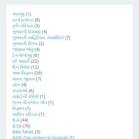
અરજી
(1)
ઇન્વેસ્ટમેન્ટ
(8)
કૃતિ પરિચય
(3)
ગુજરાતી ઉખાણાં
(4)
ગુજરાતી સાહિત્યિક સામાયિકો
(7)
ગુજરાતી સ્પિચ
(2)
જાણવા જેવું
(4)
ટેકનોલોજી
(6)
દર્દ શાયરી
(22)
દિન વિશેષ
(12)
ભાષા વિજ્ઞાન
(39)
માનવ જીવન
(7)
યોગ
(4)
રચનાઓ
(6)
રસોઈની રેસિપી
(1)
લગ્ન ગીત/લોક ગીત
(1)
વિજ્ઞાન
(1)
વ્યક્તિ પરિચય
(1)
B.A
(44)
B.Ed
(79)
Bike News
(3)
Birth Day wishes in Gujarati
(1)