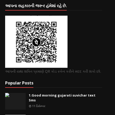
આપના સહકારની જરૂર હંમેશાં રહે છે.
આપની યથા શક્તિ પ્રમાણે QR કોડ સ્કેન કરીને મદદ કરી શકો છો.
Popular Posts
1.Good morning gujarati suvichar text
Sms
11 ડિસેમ્બર