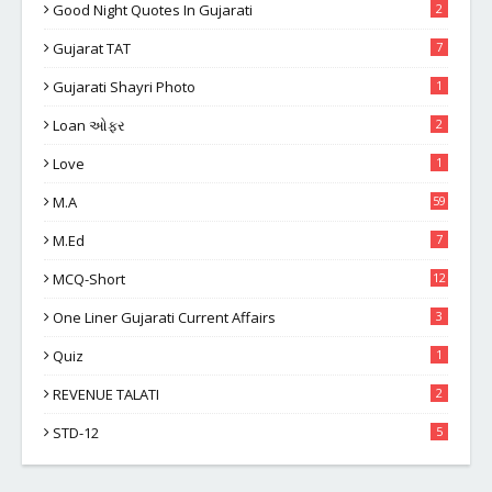
Good Night Quotes In Gujarati
2
Gujarat TAT
7
Gujarati Shayri Photo
1
Loan ઓફર
2
Love
1
M.A
59
M.Ed
7
MCQ-Short
12
One Liner Gujarati Current Affairs
3
Quiz
1
REVENUE TALATI
2
STD-12
5