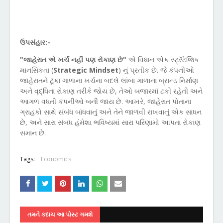
ઉપસંહાર:-
"
જાહેરાત એ ખર્ચ નહીં પણ રોકાણ છે"
એ વિધાન એક સ્ટ્રૅટેજિક
માનસિકતા (
Strategic Mindset
)
નું પ્રતીક છે. જે કંપનીઓ
જાહેરાતને ટૂંકા ગાળાના ખર્ચના બદલે લાંબા ગાળાના બ્રાન્ડ નિર્માણ
અને વૃદ્ધિના રોકાણ તરીકે જોય છે
,
તેઓ બજારમાં ટકી રહેતી અને
આગળ વધતી કંપનીઓ બની જાય છે. આખરે
,
જાહેરાત પોતાના
ગ્રાહકો સાથે સંબંધ બાંધવાનું અને તેને જાળવી રાખવાનું એક સાધન
છે
,
અને સારા સંબંધ હંમેશા ભવિષ્યમાં સારા પરિણામો આપતા રોકાણ
સમાન છે.
Tags:
Economics
તમને કદાચ આ પોસ્ટ ગમશે