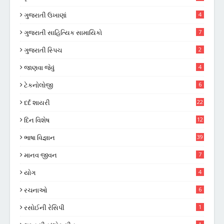
ગુજરાતી ઉખાણાં
4
ગુજરાતી સાહિત્યિક સામાયિકો
7
ગુજરાતી સ્પિચ
2
જાણવા જેવું
4
ટેકનોલોજી
6
દર્દ શાયરી
22
દિન વિશેષ
12
ભાષા વિજ્ઞાન
39
માનવ જીવન
7
યોગ
4
રચનાઓ
6
રસોઈની રેસિપી
1