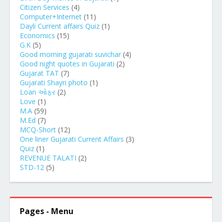
Citizen Services
(4)
Computer+Internet
(11)
Dayli Current affairs Quiz
(1)
Economics
(15)
G.K
(5)
Good morning gujarati suvichar
(4)
Good night quotes in Gujarati
(2)
Gujarat TAT
(7)
Gujarati Shayri photo
(1)
Loan ઓફર
(2)
Love
(1)
M.A
(59)
M.Ed
(7)
MCQ-Short
(12)
One liner Gujarati Current Affairs
(3)
Quiz
(1)
REVENUE TALATI
(2)
STD-12
(5)
Pages - Menu