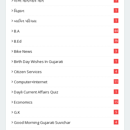
લગ્ન ગીત/લોક ગીત
1
વિજ્ઞાન
1
વ્યક્તિ પરિચય
1
B.A
44
B.Ed
79
Bike News
3
Birth Day Wishes In Gujarati
1
Citizen Services
4
Computer+Internet
11
Dayli Current Affairs Quiz
1
Economics
15
G.K
5
Good Morning Gujarati Suvichar
4