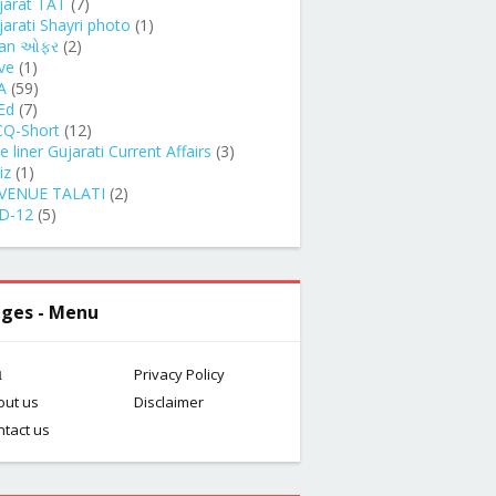
jarat TAT
(7)
jarati Shayri photo
(1)
an ઓફર
(2)
ve
(1)
A
(59)
Ed
(7)
Q-Short
(12)
 liner Gujarati Current Affairs
(3)
iz
(1)
VENUE TALATI
(2)
D-12
(5)
ges - Menu
મ
Privacy Policy
out us
Disclaimer
ntact us