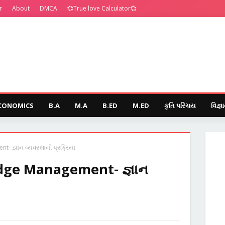
r
About
DMCA
💞True love Calculator💞
CONOMICS
B.A
M.A
B.ED
M.ED
કૃતિ પરિચય
વિજ્ઞ
 જ્ઞાન વ્યવસ્થાની પ્રક્રિયા
dge Management- જ્ઞાન