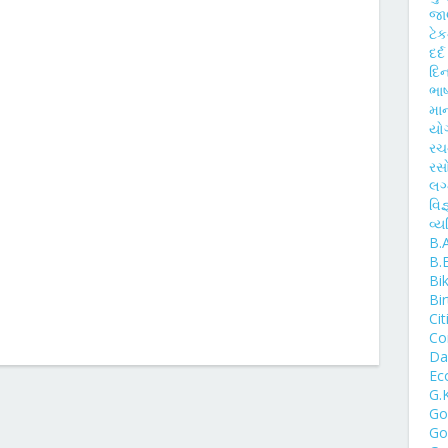
જાણ
ટે
દર્
દિન
ભાષ
મા
યો
ર
રસ
લગ
વિજ
વ્ય
B.
B.
Bi
Bi
Cit
Co
Day
Ec
G.
Go
Go