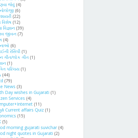
વા જેવું
(4)
કનોલોજી
(6)
દ શાયરી
(22)
 વિશેષ
(12)
ા વિજ્ઞાન
(39)
નવ જીવન
(7)
ગ
(4)
ચનાઓ
(6)
ોઈની રેસિપી
(1)
્ન ગીત/લોક ગીત
(1)
્ઞાન
(1)
ક્તિ પરિચય
(1)
A
(44)
Ed
(79)
ke News
(3)
rth Day wishes in Gujarati
(1)
izen Services
(4)
mputer+Internet
(11)
li Current affairs Quiz
(1)
onomics
(15)
K
(5)
od morning gujarati suvichar
(4)
od night quotes in Gujarati
(2)