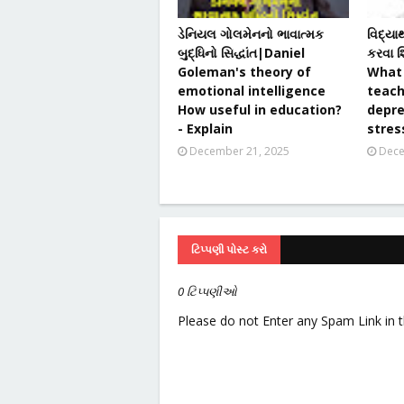
ડેનિયલ ગોલમેનનો ભાવાત્મક
વિદ્યાર
બુદ્ધિનો સિદ્ધાંત|Daniel
કરવા શ
Goleman's theory of
What 
emotional intelligence
teach
How useful in education?
depre
- Explain
stres
December 21, 2025
Dece
ટિપ્પણી પોસ્ટ કરો
0 ટિપ્પણીઓ
Please do not Enter any Spam Link in