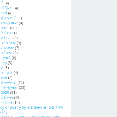
►
મે
(4)
►
એપ્રિલ
(4)
►
માર્ચ
(4)
►
ફેબ્રુઆરી
(8)
►
જાન્યુઆરી
(4)
►
2021
(90)
►
ડિસેમ્બર
(1)
►
નવેમ્બર
(9)
►
ઑક્ટોબર
(9)
►
સપ્ટેમ્બર
(7)
►
ઑગસ્ટ
(9)
►
જુલાઈ
(6)
►
જૂન
(3)
►
મે
(3)
►
એપ્રિલ
(4)
►
માર્ચ
(4)
►
ફેબ્રુઆરી
(12)
►
જાન્યુઆરી
(23)
2020
(91)
►
ડિસેમ્બર
(19)
નવેમ્બર
(14)
udy of poetry by matthew arnold|મેથ્યુ
નોલ્ડ