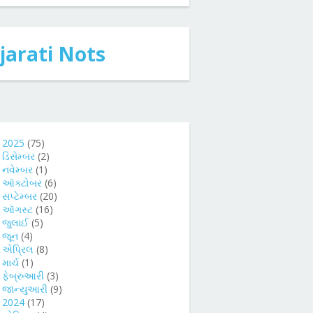
jarati Nots
►
2025
(75)
►
ડિસેમ્બર
(2)
►
નવેમ્બર
(1)
►
ઑક્ટોબર
(6)
►
સપ્ટેમ્બર
(20)
►
ઑગસ્ટ
(16)
►
જુલાઈ
(5)
►
જૂન
(4)
►
એપ્રિલ
(8)
►
માર્ચ
(1)
►
ફેબ્રુઆરી
(3)
►
જાન્યુઆરી
(9)
►
2024
(17)