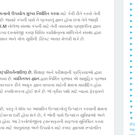
મકતાનો ઉપયોગ મુલ્ય નિર્ધારિત કરવા
માટે કેવી રીતે કરવો તેની
 જ્યારે કંપની પાસે તે પ્રકારનું જ્ઞાન હોવા છતાં તેને જાણી
K.M
નોલેજ સંસ્થા કંપની માટે તેની વ્યવસ્થા પ્રણાલીના જ્ઞાન
ગ્ય દસ્તાવેજી કરણ વિવિધ કાર્યક્ષેત્રના માલિકોને સંસ્થા દ્વારા
 મિશન અને ગોલ સુધીની ડીરેક્ટ અસર મેળવી શકે છે.
(પરિવર્તનશીલ) છે.
શિક્ષણ અને પરીક્ષણની પ્રક્રિયાઓ દ્વારા
શકાય છે.
વ્યક્તિગત જ્ઞાન
દ્વારા નિર્મિત પ્રભાવ એ સામુહિક પ્રભાવ
સરકારક રીતે અમુક જ્ઞાન વાપરવા માટેની ક્ષમતા માર્યાદિત હોય
માટે સ્પર્ધાત્મકતા હોઈ શકે છે. જે ત્રીય પક્ષો માટે બાહ્ય ફેરફારને
▼
છે, પરંતુ તે શોધ પર આધારિત ઉત્પાદનોનું ઉત્પાદન કરવાની ક્ષમતા
 લાઈસન્સ દારી હોય શકે છે, કે જેની પાસે ઉત્પાદન સુવિધાઓ અને
▼
ષમતા હોય. આ ટેકનોલોજીના ટ્રાન્સફરની સફળતા સુનિશ્ચિત કરવા
st
ખવા માટે અનુસરણ અને ઉપયોગ માટે સ્પષ્ટ જ્ઞાનમાં રૂપાંતરિત
આર્