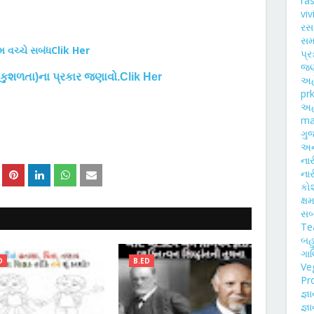
ras
viv
રસ 
સમ
રમ વચ્ચે સબંધClik Her
પ્ર
જણા
 (કુશળતા)ના પ્રકાર જણાવો.Clik Her
અહ
pr
અહ
ma
ગુજ
અને
નાર
નારી
કોશ
ક્ષ
સબં
Tea
બહુ
ગાણ
D
B.ED
Veg
Pr
જ્ઞ
જ્ઞ