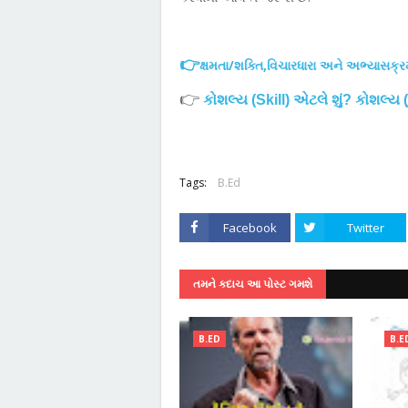
👉
ક્ષમતા/શક્તિ,વિચારધારા અને અભ્યાસક્
👉
કોશલ્ય (Skill) એટલે શું? કોશલ્ય
Tags:
B.Ed
Facebook
Twitter
તમને કદાચ આ પોસ્ટ ગમશે
B.ED
B.E