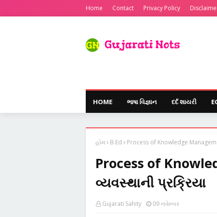
Home
Contact
Privacy Policy
Disclaime
HOME
ભાષા વિજ્ઞાન
દર્દ શાયરી
E
હોમ
B.Ed
Process of Knowledge Management-
Process of Knowle
વ્યવસ્થાની પ્રક્રિયા
Gujarati Sahity
09 નવેમ્બર