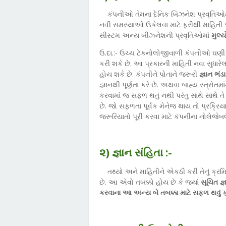
કંપનીઓ તેમના દેનિક બિઝનેશ પ્રવૃતિઓમાં 
નવી સમસ્યાઓ ઉકેલવા માટે ફરીથી માહિતી એક
સીસ્ટમ અન્ય બીઝ્નેશની પ્રવૃતિઓમાં
મુલ્ય
ઉ.દા.:- ઉચ્ચ ટેકનોલોજીવાળી કંપનીઓ ઘણી વ
કરી શકે છે. આ પ્રકારની માહિતી નવા સુધારેલ
હોય શકે છે. કંપનીને પોતાને જરૂરી
જ્ઞાન ભંડ
જ્ઞાનથી પૂર્ણતા કરે છે. અથવા બાહ્ય સ્ત્રોતમાં
કરવામાં જ સફળ થતું નથી પરંતુ સાથે સાથે ત
છે. જો સફળતા પૂર્વક મેનેજ થાય તો પ્રક્ર
જરૂરિયાતો પૂરી કરવા માટે કંપનીના નોલેજે
૨) જ્ઞાન સંહિતા :-
તથ્યો અને માહિતીને એકઠી કરી તેનું ક્
છે. આ એવો તબક્કો હોય છે કે જ્યાં
સૂચિત જ
કરવાના આ અન્ય બે તબક્કા માટે સફળ થવું 