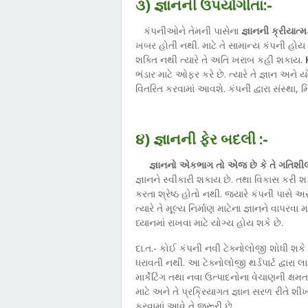
૩) જ્ઞાનની ઉપયોગીતા:-
કંપનીઓને તેમની પાસેના
જ્ઞાનની ક્રીયાત્
ખબર હોતી નથી. માટે તે સામાન્ય કંપની હોય છે.
શક્તિ નથી ત્યારે તે અતિ ખરાબ કહી શકાય.
ભંડાર માટે ઓફર કરે છે. ત્યારે તે જ્ઞાન અને યો
વિતરિત કરવામાં આવશે. કંપની દ્વારા સંસ્થા,
૪) જ્ઞાનની ફેર બદલી :-
જ્ઞાનનો એકભાગ તો એજ છે કે તે ગતિશીલ
જ્ઞાનને સ્વીકારી શકાય છે. તથા વિકાસ કરી 
કરતા શ્રેષ્ઠ હોતો નથી. જ્યારે કંપની પાસે અ
ત્યારે તે મૂલ્ય નિર્માણ માટેના જ્ઞાનને વાપરવા 
ધ્યાનમાં રાખવા માટે યોગ્ય હોય શકે છે.
દા.ત.- કોઈ કંપની નવી ટેક્નોલોજી શોધી શકે 
ધરાવતી નથી. આ ટેક્નોલોજી થર્ડપાર્ટ દ્વારા
માર્કેટિંગ તથા નવા ઉત્પાદનોના વેચાણની ક્
માટે અને તે પ્રક્રિયાગત જ્ઞાન સરળ રીતે શી
કરવામાં આવે તે જરૂરી છે.