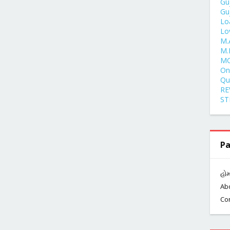
Gu
Gu
Lo
Lo
M.
M.
MC
One
Qu
RE
ST
Pa
હો
Ab
Co