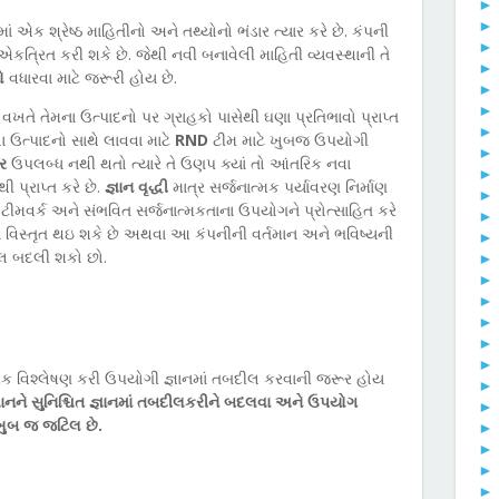
એક શ્રેષ્ઠ માહિતીનો અને તથ્યોનો ભંડાર ત્યાર કરે છે. કંપની
ત્રિત કરી શકે છે. જેથી નવી બનાવેલી માહિતી વ્યવસ્થાની તે
ો
વધારવા માટે જરૂરી હોય છે.
ખતે તેમના ઉત્પાદનો પર ગ્રાહકો પાસેથી ઘણા પ્રતિભાવો પ્રાપ્ત
ા ઉત્પાદનો સાથે લાવવા માટે
RND
ટીમ માટે ખુબજ ઉપયોગી
ાર
ઉપલબ્ધ નથી થતો ત્યારે તે ઉણપ ક્યાં તો આંતરિક નવા
થી પ્રાપ્ત કરે છે.
જ્ઞાન વૃદ્ધી
માત્ર સર્જનાત્મક પર્યાવરણ નિર્માણ
ે ટીમવર્ક અને સંભવિત સર્જનાત્મકતાના ઉપયોગને પ્રોત્સાહિત કરે
િયા વિસ્તૃત થઇ શકે છે અથવા આ કંપનીની વર્તમાન અને ભવિષ્યની
બલ બદલી શકો છો.
રમિક વિશ્લેષણ કરી ઉપયોગી જ્ઞાનમાં તબદીલ કરવાની જરૂર હોય
્ઞાનને સુનિશ્ચિત જ્ઞાનમાં તબદીલકરીને બદલવા અને ઉપયોગ
ખુબ જ જટિલ છે.