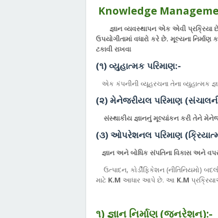
Knowledge Manageme
જ્ઞાન વ્યવસ્થાપન એક એવી પ્રક્રિયા છે
ઉપયોગીતામાં વધારો કરે છે. મૂલ્યના નિર્માણ 
ટકાવી રાખવા
(૧) વ્યુહાત્મક પરિમાણ:-
એક કંપનીની વ્યૂહરચના તેના વ્યુહાત્મક જ્
(૨) મેનેજરીયલ પરિમાણ (સંચાલન
સંસ્થાકીય જ્ઞાનનું મૂલ્યાંકન કરી તેને મેને
(૩) ઓપરેશનલ પરિમાણ (ક્રિયાત્
જ્ઞાન અને બોધિક સંપતિના વિકાસ અને વપરા
ઉત્પાદન, કોર્ડીફિકેશન (નીતિનિયમો) બદલ
માટે
K.M
આધાર આપે છે. આ
K.M
પ્રક્રિયા
૧) જ્ઞાન નિર્માણ (જનરેશન):-