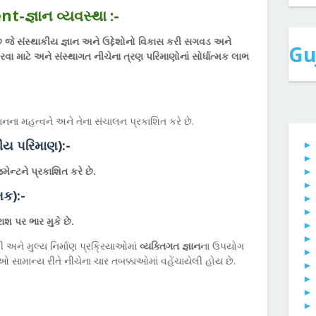
nt-
જ્ઞાન વ્યવસ્થા :-
 જે સંસ્થાકીય જ્ઞાન અને ઉદ્દેશોનો વિકાસ કરી સગવડ અને
Gu
કરવા માટે અને સંસ્થાગત નીચેના ત્રણ પરિમાણોનાં સોર્ધાત્મક લાભ
ઞાનના મહત્વને અને તેના સંચાલન પ્રકાશિત કરે છે.
ીય પરિમાણ):-
જમેન્ટને પ્રકાશિત કરે છે.
મક):-
શ પર ભાર મુકે છે.
ી અને મુલ્ય નિર્માણ પ્રક્રિયાઓમાં
વ્યક્તિગત જ્ઞાન
ના ઉપયોગ
ઓ સામાન્ય રીતે નીચેના ચાર તબક્કાઓમાં વહેંચાયેલી હોય છે.