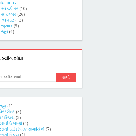
kalpna a...
►
ઑક્ટોબર
(10)
►
સપ્ટેમ્બર
(26)
►
ઑગસ્ટ
(13)
►
જુલાઈ
(3)
►
જૂન
(6)
બ્લૉગ શોધો
રજી
(1)
વેસ્ટમેન્ટ
(8)
તિ પરિચય
(3)
જરાતી ઉખાણાં
(4)
જરાતી સાહિત્યિક સામાયિકો
(7)
રાતી સ્પિચ
(2)