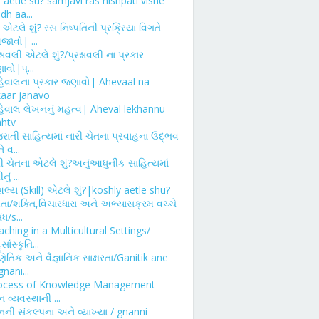
 aetle su? samjavi ras nishpati vishe
idh aa...
એટલે શું? રસ નિષ્પતિની પ્રક્રિયા વિગતે
જાવો| ...
શ્નાવલી એટલે શું?/પ્રશ્નાવલી ના પ્રકાર
વો|પ્...
ેવાલના પ્રકાર જણાવો| Ahevaal na
kaar janavo
ેવાલ લેખનનું મહત્વ| Aheval lekhannu
htv
રાતી સાહિત્યમાં નારી ચેતના પ્રવાહના ઉદ્ભવ
 વ...
ી ચેતના એટલે શું?અનુંઆધુનીક સાહિત્યમાં
નું ...
લ્ય (Skill) એટલે શું?|koshly aetle shu?
મતા/શક્તિ,વિચારધારા અને અભ્યાસક્રમ વચ્ચે
ધ/s...
ching in a Multicultural Settings/
સાંસ્કૃતિ...
િતિક અને વૈજ્ઞાનિક સાક્ષરતા/Ganitik ane
nani...
ocess of Knowledge Management-
ાન વ્યવસ્થાની ...
ાનની સંકલ્પના અને વ્યાખ્યા / gnanni