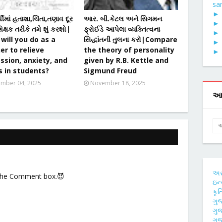
san
્થીમાં હતાશા,ચિંતા,તણાવ દૂર
આર. બી.કેટલ અને સિગમન
િક્ષક તરીકે તમે શું કરશો|
ફ્રોઈડે આપેલા વ્યક્તિત્વના
will you do as a
સિદ્ધાંતની તુલના કરો|Compare
er to relieve
the theory of personality
ssion, anxiety, and
given by R.B. Kettle and
s in students?
Sigmund Freud
mber 04, 2025
November 18, 2025
આ 
અ
 the Comment box.😈
ઇન્
કૃ
ગુ
ગુ
ગુજ